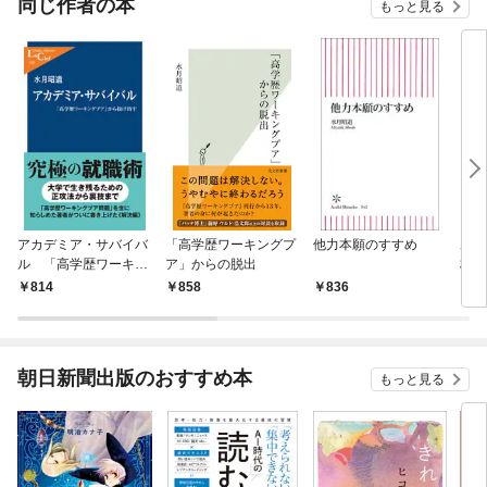
同じ作者の本
もっと見る
アカデミア・サバイバ
「高学歴ワーキングプ
他力本願のすすめ
ホー
ル 「高学歴ワーキン
ア」からの脱出
村・
グプア」から抜け出す
る大
814
858
836
8
朝日新聞出版のおすすめ本
もっと見る