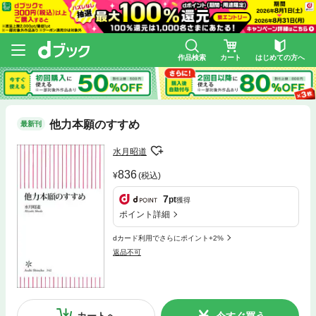
作品検索
カート
はじめての方へ
他力本願のすすめ
最新刊
水月昭道
836
(税込)
7
pt
獲得
ポイント詳細
dカード利用でさらにポイント+2%
返品不可
カートへ
今すぐ買う