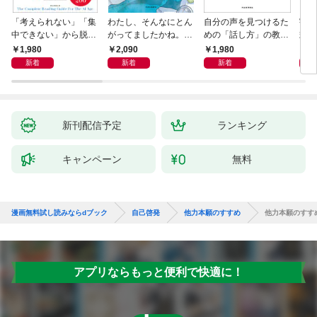
「考えられない」「集
わたし、そんなにとん
自分の声を見つけるた
宇宙
中できない」から脱
がってましたかね。
めの「話し方」の教
式
却！ AI時代の読む技
獅子座、Ａ型、丙午は
室 Ｏｒａｃｙ（オラ
1,980
2,090
1,980
1,
術大全
めぐる
シー）
新着
新着
新着
新刊配信予定
ランキング
キャンペーン
無料
漫画無料試し読みならdブック
自己啓発
他力本願のすすめ
他力本願のすす
アプリならもっと便利で快適に！