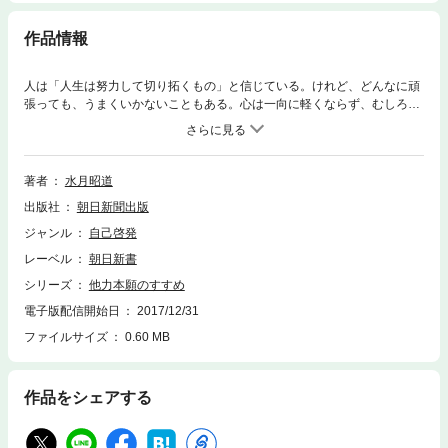
作品情報
人は「人生は努力して切り拓くもの」と信じている。けれど、どんなに頑
張っても、うまくいかないこともある。心は一向に軽くならず、むしろ
「もっと頑張らなければ」と自分を追い込み、さらに苦しくなってしま
う。人生には成功と同じく、失敗することも多々ある。どうしても「自
力」だけでは無理なのだ。なにかが決定的に足りていない――。そんない
かんともしがたい力の作用に気づく事で、回り道のように思えた経験が生
著者
水月昭道
きてくる。人生がラクになる親鸞の教えを、著者がわかりやすく説く。
出版社
朝日新聞出版
ジャンル
自己啓発
レーベル
朝日新書
シリーズ
他力本願のすすめ
電子版配信開始日
2017/12/31
ファイルサイズ
0.60 MB
作品をシェアする