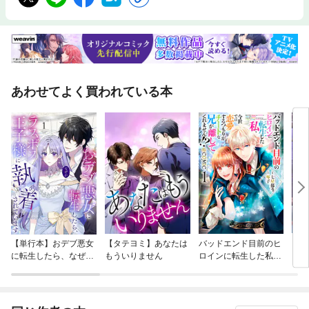
あわせてよく買われている本
【単行本】おデブ悪女
【タテヨミ】あなたは
バッドエンド目前のヒ
【タ
に転生したら、なぜか
もういりません
ロインに転生した私、
リ〜
ラスボス王子様に執着
今世では恋愛するつも
されています
りがチートな兄が離し
てくれません！？@C
OMIC