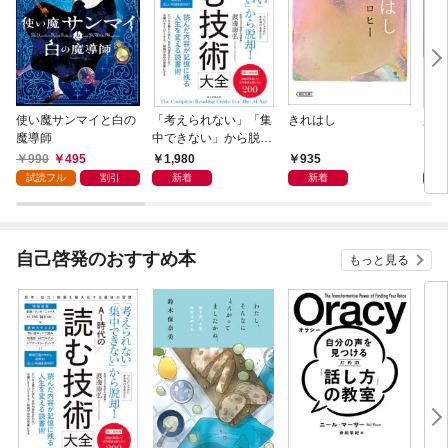
使い魔サンマイと白の
「考えられない」「集
きれはし
人に
魔導師
中できない」から脱
いる
却！ AI時代の読む技
990
495
1,980
935
1,
術大全
試読フル
割引
新着
新着
自己啓発のおすすめ本
もっと見る