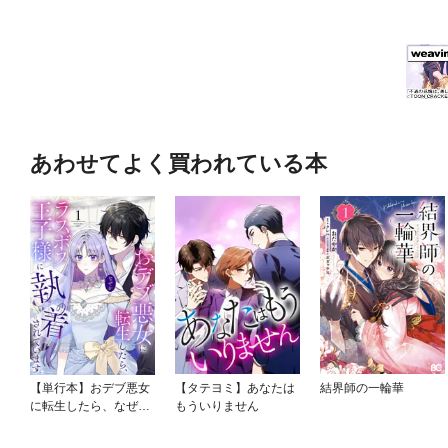
あわせてよく買われている本
【単行本】おデブ悪女
【タテヨミ】あなたは
結界師の一輪華
に転生したら、なぜか
もういりません
ラスボス王子様に執着
されています