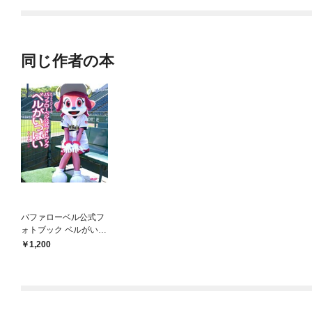
同じ作者の本
バファローベル公式フ
ォトブック ベルがいっ
ぱい
1,200