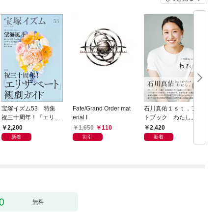
宝塚イズム53 特集
Fate/Grand Order mat
石川真佑１ｓｔ．フォ
聖
祝三十周年！『エリザ
erial I
トブック わたし。
ベート』観劇ガイド
e
2,200
1,650
110
2,420
T
新着
割引
新着
L
(
無料