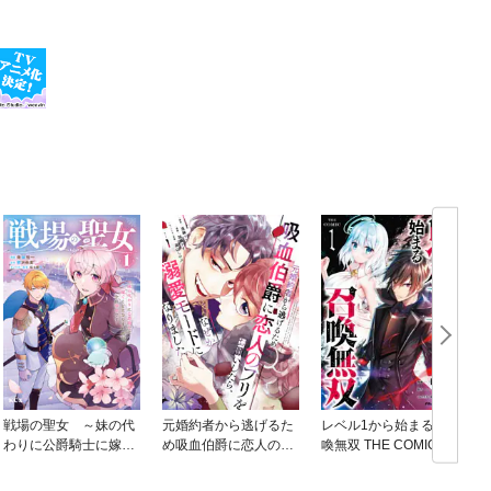
戦場の聖女 ～妹の代
元婚約者から逃げるた
レベル1から始まる召
わりに公爵騎士に嫁ぐ
め吸血伯爵に恋人のフ
喚無双 THE COMIC
ことになりましたが、
リをお願いしたら、な
今は幸せです～
ぜか溺愛モードになり