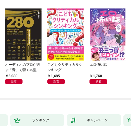
オーディオのプロが選
こどもクリティカルシ
エロ怖い話
ぶ「音」で聴く名盤28
ンキング
0——音質探究ディス
3,080
1,485
1,760
クガイド
新着
新着
新着
ランキング
キャンペーン