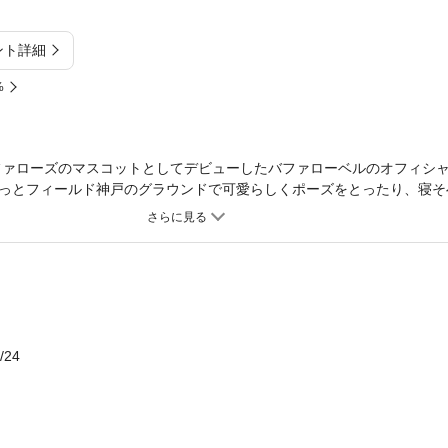
ント詳細
%
バファローズのマスコットとしてデビューしたバファローベルのオフィシ
っとフィールド神戸のグラウンドで可愛らしくポーズをとったり、寝そ
ドルショットを多数掲載。PIXIVで発表された「ベルたそ」のイラスト
Dreamsとの「ガールズトーク」、オリックスの切り込み隊長・坂口智
ナー、デザインを手がけたイラストレーターの幸池重季さんのコメント
ズのドアラからは「これは売れる!!」との太鼓判も。オリックスファン
くてもキャラクター好き、マスコット好きなら必見の一冊です。
/24