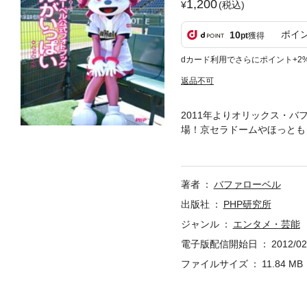
1,200
(税込)
ポイ
10
pt
獲得
dカード利用でさらにポイント+2
返品不可
2011年よりオリックス・
場！京セラドームやほっとも
で遊ぶ…など撮り下ろしアイ
収録。球団チアチーム・Bs 
投手がベルの魅力を語るコー
著者
バファローベル
んの内容です。中日ドラゴン
ンでない方、野球に興味がな
出版社
PHP研究所
ジャンル
エンタメ・芸能
電子版配信開始日
2012/02
ファイルサイズ
11.84 MB