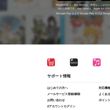
Appleのロゴ、App Storeは、米国もしくはそ
Inc.の商標です。App Storeは、Apple In
Google Play および Google Play ロゴは Go
サポート情報
はじめての方へ
対応機
メールサービス登録/解除
よくあ
お問い合わせ
ポイン
dアカウントログイン