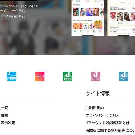
の他の国や地域におけるApple
c.のサービスマークです。
ogle LLC の商標です。
サイト情報
種一覧
ご利用規約
る質問
プライバシーポリシー
ト表示設定
dアカウント2段階認証とは
海賊版に関する取り組みにつ