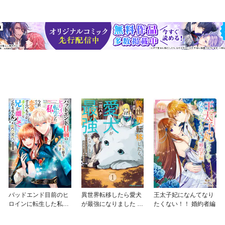
バッドエンド目前のヒ
異世界転移したら愛犬
王太子妃になんてなり
ロインに転生した私、
が最強になりました ～
たくない！！ 婚約者編
今世では恋愛するつも
シルバーフェンリルと
りがチートな兄が離し
俺が異世界暮らしを始