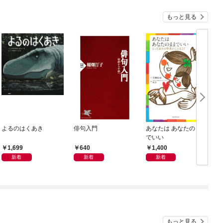
もっと見る
よるのはくあき
俳句入門
あなたは あなたのまま
起
でいい
1,699
640
1,400
新着
新着
新着
もっと見る