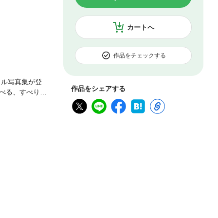
カートへ
作品をチェックする
ャル写真集が登
作品をシェアする
べる、すべり台
や創作コミックも
隆外野手や西勇輝
など盛りだくさ
はもちろん、ファ