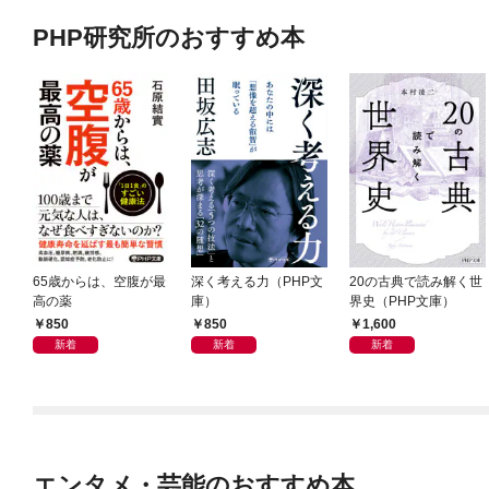
PHP研究所のおすすめ本
65歳からは、空腹が最
深く考える力（PHP文
20の古典で読み解く世
高の薬
庫）
界史（PHP文庫）
850
850
1,600
新着
新着
新着
エンタメ・芸能のおすすめ本