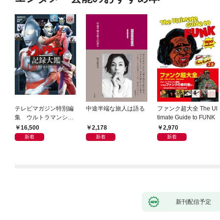
テレビマガジン特別編
中途半端な旅人は語る
ファンク超大全 The Ul
集 ウルトラマンシリ
timate Guide to FUNK
ーズ６０周年記念 全
16,500
2,178
2,970
ウルトラマン記録大鑑
新着
新着
新着
【電子特典つき】
新刊配信予定