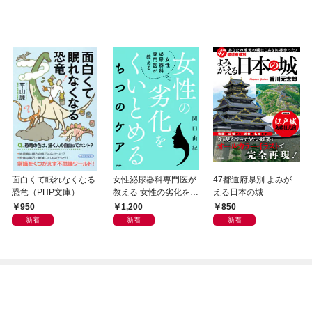
面白くて眠れなくなる
女性泌尿器科専門医が
47都道府県別 よみが
恐竜（PHP文庫）
教える 女性の劣化をく
える日本の城
いとめる ちつのケア
950
1,200
850
新着
新着
新着