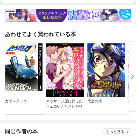
あわせてよく買われている本
カウンタック
マッサージ屋に行った
天空の扉
東京
らエロいことされた話
同じ作者の本
もっと見る