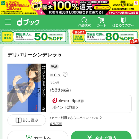
作品検索
カート
はじめての方へ
デリバリーシンデレラ 5
完結
ＮＯＮ
マンガ
536
(税込)
4
pt
獲得
ポイント詳細
dカード利用でさらにポイント+2%
試し読み
返品不可
カートへ
今すぐ買う