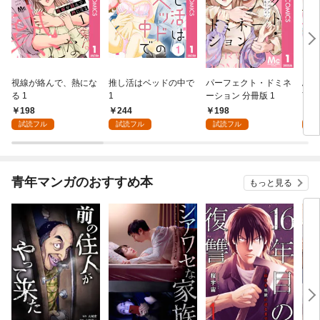
視線が絡んで、熱にな
推し活はベッドの中で
パーフェクト・ドミネ
ふし
る 1
1
ーション 分冊版 1
言っ
198
244
198
2
試読フル
試読フル
試読フル
試
青年マンガのおすすめ本
もっと見る