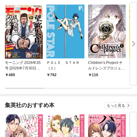
モーニング 2026年35
ＰＯＬＥ ＳＴＡＲ
Children’s Project-チ
ハレ
号 [2026年7月30日発
（１）
ルドレンズプロジェク
売]
ト- 1
489
792
110
7
集英社のおすすめ本
もっと見る