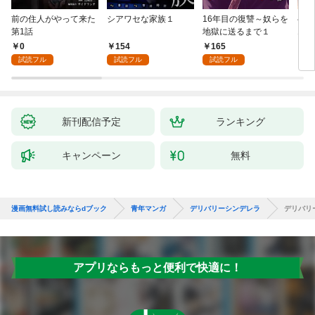
前の住人がやって来た
シアワセな家族１
16年目の復讐～奴らを
ベイ
第1話
地獄に送るまで１
エブ
版】
0
154
165
2
試読フル
試読フル
試読フル
新刊配信予定
ランキング
キャンペーン
無料
漫画無料試し読みならdブック
青年マンガ
デリバリーシンデレラ
デリバリ
アプリならもっと便利で快適に！