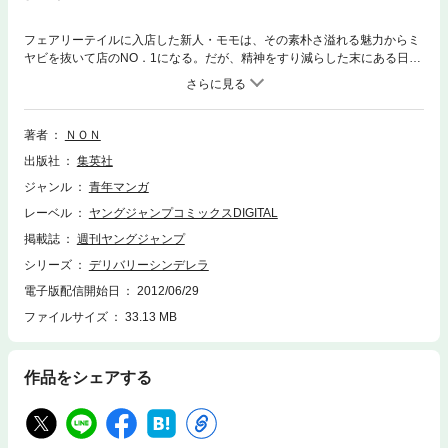
フェアリーテイルに入店した新人・モモは、その素朴さ溢れる魅力からミ
ヤビを抜いて店のNO．1になる。だが、精神をすり減らした末にある日突
然仕事を無断欠勤してしまう。開き直るモモにミヤビはどう向き合うの
か…？ そしてある日潔癖な性格の佐々木に誕生日パーティーに誘われた
雅美は、その秘められた過去を知ることになり…。衝撃の展開が待つ第5
巻、ますます絶好調！
著者
ＮＯＮ
出版社
集英社
ジャンル
青年マンガ
レーベル
ヤングジャンプコミックスDIGITAL
掲載誌
週刊ヤングジャンプ
シリーズ
デリバリーシンデレラ
電子版配信開始日
2012/06/29
ファイルサイズ
33.13 MB
作品をシェアする