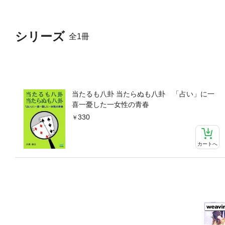
シリーズ
全1冊
当たるも八卦 当たらぬも八卦 「占い」に一
喜一憂した一女性の青春
330
カートへ