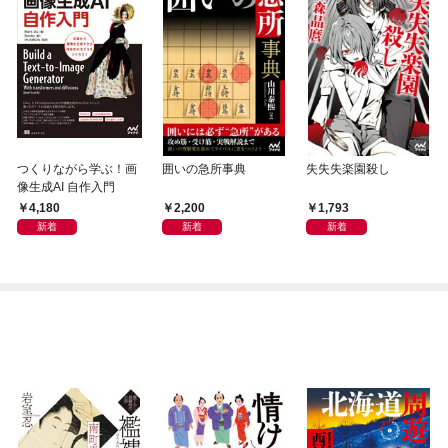
つくりながら学ぶ！画
囲いの急所事典
失失失楽園殺し
像生成AI 自作入門
4,180
2,200
1,793
新着
新着
新着