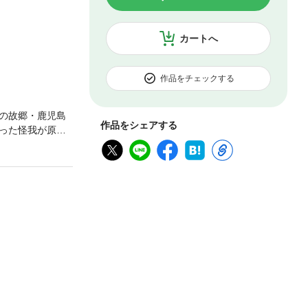
カートへ
作品をチェックする
の故郷・鹿児島
作品をシェアする
った怪我が原因
、高校生の頃、
。以来、学校を
なった。すると
と思うと公私と
ONTENTS
星占い」が当たっ
の骨壷を抱えて帰京
4) 夜間の英語学
い」／(1) 秘
こと、同人雑誌のこ
「占い」その後