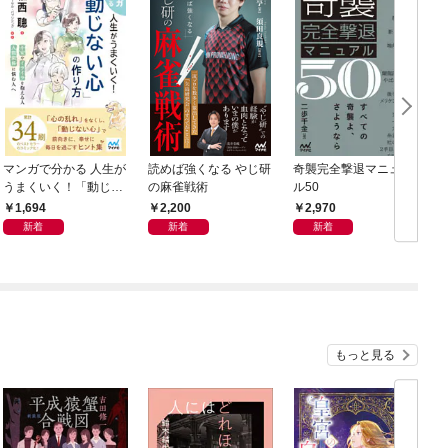
マンガで分かる 人生が
読めば強くなる やじ研
奇襲完全撃退マニュア
うまくいく！「動じな
の麻雀戦術
ル50
い心」の作り方
1,694
2,200
2,970
新着
新着
新着
もっと見る