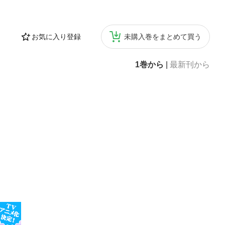
お気に入り登録
未購入巻をまとめて買う
1巻から
|
最新刊から