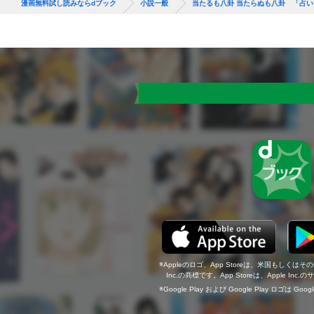
漫画無料試し読みならdブック
小説一般
当たるも八卦 当たらぬも八卦 「占
Appleのロゴ、App Storeは、米国もしくはそ
Inc.の商標です。App Storeは、Apple In
Google Play および Google Play ロゴは Go