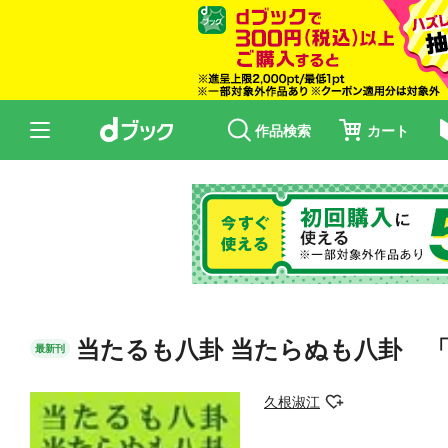
作品検索
カート
当たるも八卦 当たらぬも八卦 
最新刊
久根淑江