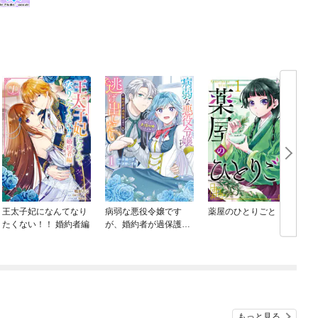
王太子妃になんてなり
病弱な悪役令嬢です
薬屋のひとりごと
たくない！！ 婚約者編
が、婚約者が過保護す
ぎて逃げ出したい(私た
ち犬猿の仲でしたよ
ね！？)
もっと見る