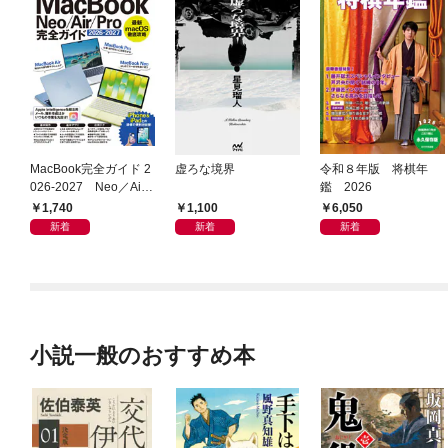
MacBook完全ガイド 2
虚ろな境界
令和８年版 将棋年
026-2027 Neo／Air
鑑 2026
／Pro対応
1,740
1,100
6,050
新着
新着
新着
小説一般のおすすめ本