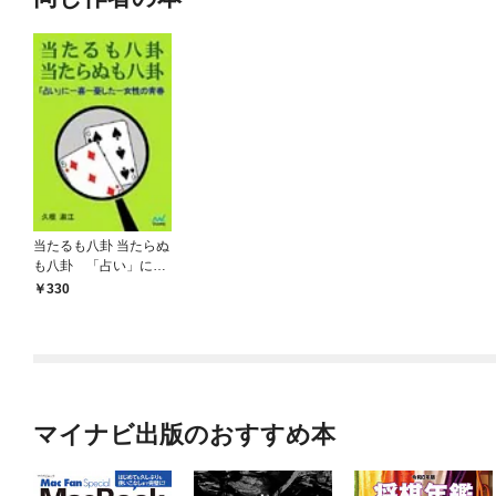
当たるも八卦 当たらぬ
も八卦 「占い」に一
喜一憂した一女性の青
330
春
マイナビ出版のおすすめ本