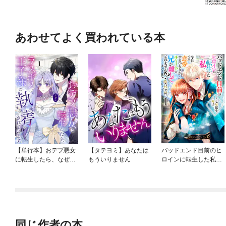
あわせてよく買われている本
【単行本】おデブ悪女
【タテヨミ】あなたは
バッドエンド目前のヒ
に転生したら、なぜか
もういりません
ロインに転生した私、
ラスボス王子様に執着
今世では恋愛するつも
されています
りがチートな兄が離し
てくれません！？@C
OMIC
同じ作者の本