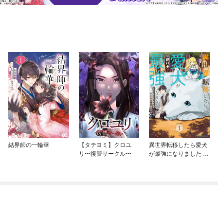
結界師の一輪華
【タテヨミ】クロユ
異世界転移したら愛犬
リ〜復讐サークル〜
が最強になりました ～
シルバーフェンリルと
俺が異世界暮らしを始
めたら～ THE COMIC