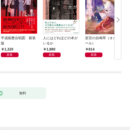
平成猿蟹合戦図 新装
人にはどれほどの本が
皇宮の自鳴琴（オルゴ
版
いるか
ール）
1,320
1,980
814
新着
新着
新着
無料