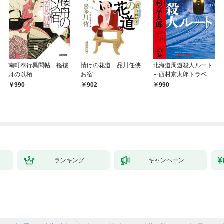
南町奉行異聞帖 襤褸
情けの花道 品川任侠
北海道周遊殺人ルート
舟の以栢
お宿
～西村京太郎トラベル
ミステリー・セレクシ
990
902
990
ョン（1）～
ランキング
キャンペーン