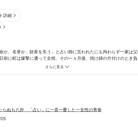
ト詳細
%
命か、名誉か、財産を失う」と占い師に言われたにも拘わらず一家は父
日前に町は爆撃に遭って全焼、その一ヵ月後、焼け跡の片付けのとき負
京に引揚げる日を数日後に控え今度は祖母も体調を壊し他界――。中学
後、「占星術」や「八卦」、「夢占い」などに興味を持つようになった
生じると、知人から聞いた「算盤占い」の老師をそのたび訪ねるように
が望む方向に進んだり、夢にまでみた外国人秘書への道が開けたり、か
人物に出会ったりした……。戦後に青春を送った一女性の自伝的小説。■C
 占い師が予言した父の死／(2)「算盤占い」が的中した姪の半生／(3)「
島へ疎開／(1) 枕崎台風と、父の死／(2) 屋根の上の初恋／(3) 祖母
当たらぬも八卦 「占い」に一喜一憂した一女性の青春
軒の家に四所帯が同居／(2) 戦後の筍生活／(3) 高校卒業、そして就職／(
“秘密の翻訳工場”／(6) “秘密の翻訳工場”で働く学生たち【三章】「算盤占
/25
”を目指し職場を転々／(3) 予言が的中したK氏との出会い／(4) 文学の
体化／(6) K氏の計画が挫折／(7) “生涯秘書”の資格を習得【おわりに】