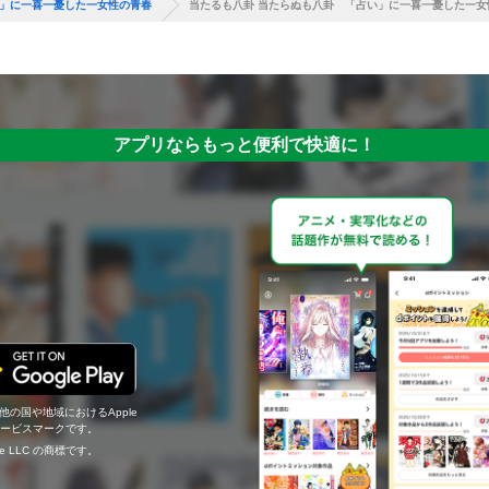
い」に一喜一憂した一女性の青春
当たるも八卦 当たらぬも八卦 「占い」に一喜一憂した一女
アプリならもっと便利で快適に！
の他の国や地域におけるApple
c.のサービスマークです。
ogle LLC の商標です。