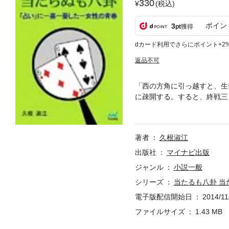
330
(税込)
ポイン
3
pt
獲得
dカード利用でさらにポイント+2
返品不可
「西の方角に引っ越すと、生
に疎開する。すると、終戦三
で父が急死、続けて翌年、東
そんな体験をした私は、その
出て求職や転職の問題などが
著者
久根淑江
不思議にも予言が的中、仕事
もに幸せをもたらせてくれる
出版社
マイナビ出版
【序章】私と「占い」／(1)
ジャンル
小説一般
たヨーロッパ旅行【一章】鹿児
シリーズ
当たるも八卦 
【二章】卒業、就職／(1) 一
校 ／(5) 郵便物の検閲――
電子版配信開始日
2014/11
書への道 ／(2) “筆頭秘書
ファイルサイズ
1.43 MB
と／(5) ローマ行きの話が具