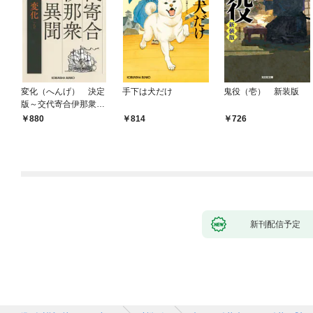
変化（へんげ） 決定
手下は犬だけ
鬼役（壱） 新装版
版～交代寄合伊那衆異
聞（1）～
880
814
726
新刊配信予定