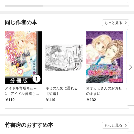
版
同じ作者の本
もっと見る
アイドル育成ちゅ～
キミのために濡れる
オオカミさんのおおせ
蜜月
1 アイドル育成ちゅ
【短編】
のままに
～【分冊版1/10】
110
110
132
8
竹書房のおすすめ本
もっと見る