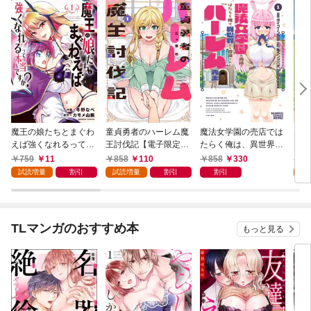
魔王の娘たちとまぐわ
童貞勇者のハーレム魔
魔法女学園の売店では
夫婦
えば強くなれるって本
王討伐記【電子限定特
たらく俺は、異世界か
ファ
当ですか？【特典ペー
典付き】 (1)
ら召喚された『ハーレ
った
759
11
858
110
858
330
8
パー付き】【カラーペ
ム先生』です。 (1)
(1)
試読増量
割引
試読増量
割引
割引
試
ージ増量版】 (1)
TLマンガのおすすめ本
もっと見る