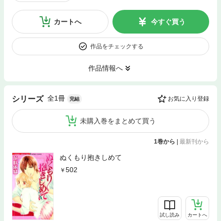
カートへ
今すぐ買う
作品をチェックする
作品情報へ
全1冊
シリーズ
お気に入り登録
完結
未購入巻をまとめて買う
1巻から
|
最新刊から
ぬくもり抱きしめて
502
試し読み
カートへ