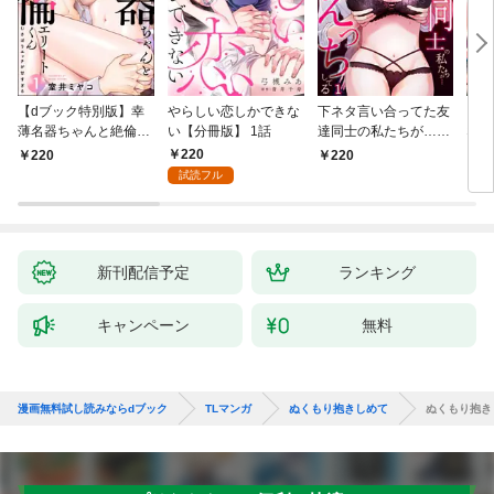
【dブック特別版】幸
やらしい恋しかできな
下ネタ言い合ってた友
「本
薄名器ちゃんと絶倫エ
い【分冊版】 1話
達同士の私たちが…一
なろ
リートくん むさぼりエ
晩中えっちしてる【TL
女が
220
220
220
2
ッチが甘すぎる（分冊
版】(1)
快感
試読フル
版） 【第1話】
た。
新刊配信予定
ランキング
キャンペーン
無料
漫画無料試し読みならdブック
TLマンガ
ぬくもり抱きしめて
ぬくもり抱き