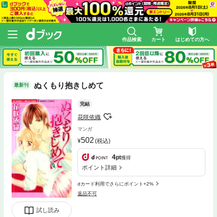
作品検索
カート
はじめての方へ
ぬくもり抱きしめて
最新刊
完結
花咲依織
マンガ
502
(税込)
4
pt
獲得
ポイント詳細
dカード利用でさらにポイント+2%
返品不可
試し読み