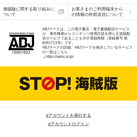
海賊版に関する取り組みに
お客さまのご利用端末から
ついて
の情報の外部送信について
ABJマークは、この電子書店・電子書籍配信サービス
が、著作権者からコンテンツ使用許諾を得た正規版配
信サービスであることを示す登録商標（登録番号 第
6091713号）です。
ABJマークの詳細、ABJマークを掲示しているサービス
の一覧はこちら
→
https://aebs.or.jp/
dアカウントを発行する
dアカウントログイン