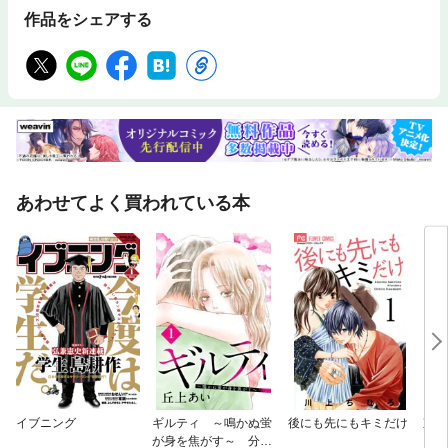
作品をシェアする
あわせてよく買われている本
イブニング
ギルティ ～鳴かぬ蛍
後にも先にもキミだけ
東京
が身を焦がす～ 分冊