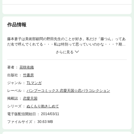
作品情報
藤本蒼子は美術部顧問の野田先生のことが好き。私だけ「藤つん」ってあ
だ名で呼んでくれてる・・・私は特別って思っていいのかな・・・？期待
しちゃうよ、先生。だから「藤本はただ話しやすいだけ」なんて言葉きき
たくなかった。わかっていたけど、辛いよ―――、ねえ先生。恋する気持
ちが溢れてきちゃう６つのエッチな純愛ＬＯＶＥに加えて、書き下ろし番
外編も収録の傑作集！
著者
花咲依織
出版社
竹書房
ジャンル
TLマンガ
レーベル
バンブーコミックス 恋愛天国☆恋パラコレクション
掲載誌
恋愛天国
シリーズ
ぬくもり抱きしめて
電子版配信開始日
2014/03/11
ファイルサイズ
30.63 MB