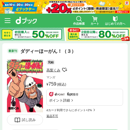
作品検索
カート
はじめての方へ
ダディーほーがん！（３）
最新刊
完結
高梨くみ
マンガ
759
(税込)
6
pt
獲得
ポイント詳細
dカード利用でさらにポイント+2%
返品不可
試し読み