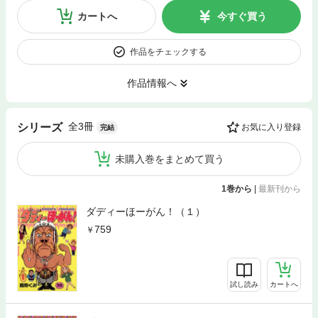
カートへ
今すぐ買う
作品をチェックする
作品情報へ
全3冊
シリーズ
お気に入り登録
完結
未購入巻をまとめて買う
1巻から
|
最新刊から
ダディーほーがん！（１）
759
試し読み
カートへ