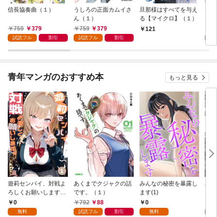
信長協奏曲（１）
うしろの正面カムイさ
旦那様はすべてを与え
はじ
ん（１）
る【マイクロ】（１）
（１
759
379
759
379
7
121
試読フル
割引
試読フル
割引
試
青年マンガのおすすめ本
もっと見る
遊莉センパイ、対戦よ
あくまでクジャクの話
みんなの秘密を暴露し
異世
ろしくお願いします。
です。（１）
ます(1)
1
0
792
88
0
7
無料
試読フル
割引
無料
試