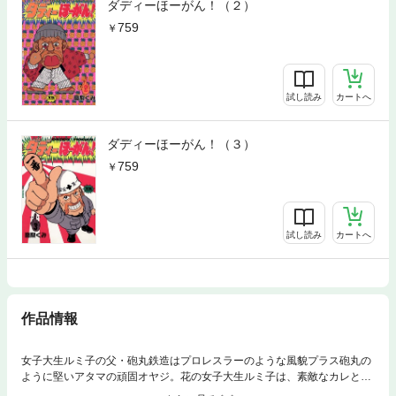
ダディーほーがん！（２）
759
試し読み
カートへ
ダディーほーがん！（３）
759
試し読み
カートへ
作品情報
女子大生ルミ子の父・砲丸鉄造はプロレスラーのような風貌プラス砲丸の
ように堅いアタマの頑固オヤジ。花の女子大生ルミ子は、素敵なカレとの
キャンパスライフを夢見るけど、いつもオヤジが立ちふさがる！1990年、