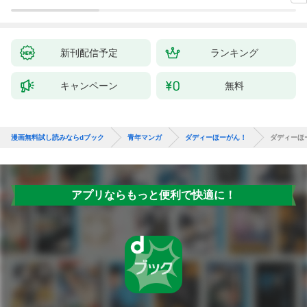
新刊配信予定
ランキング
キャンペーン
無料
漫画無料試し読みならdブック
青年マンガ
ダディーほーがん！
ダディーほ
アプリならもっと便利で快適に！