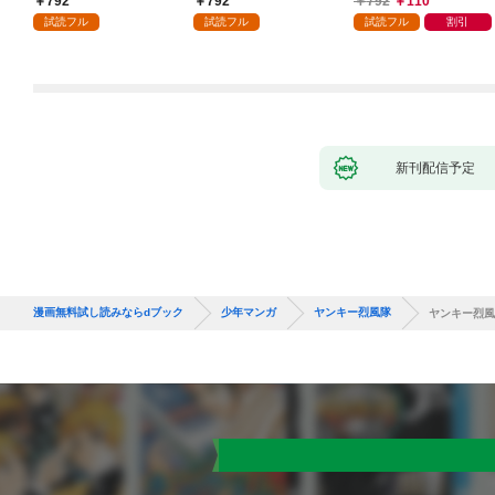
792
792
792
110
ガチャ』でレベル９９
試読フル
試読フル
試読フル
割引
９９の仲間達を手に入
れて元パーティーメン
バーと世界に復讐＆
『ざまぁ！』します！
（１）
新刊配信予定
漫画無料試し読みならdブック
少年マンガ
ヤンキー烈風隊
ヤンキー烈風