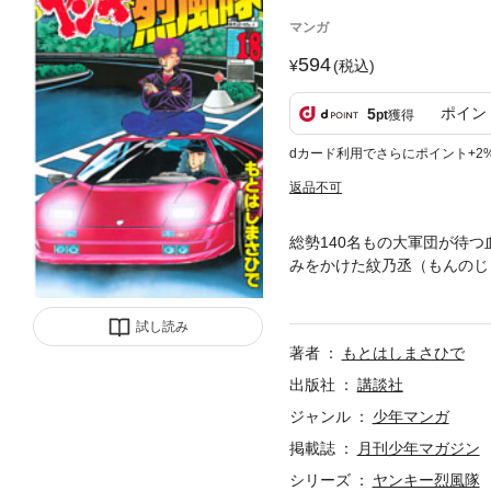
マンガ
594
(税込)
ポイン
5
pt
獲得
dカード利用でさらにポイント+2
返品不可
総勢140名もの大軍団が待
みをかけた紋乃丞（もんのじ
勝負を求めた。だが総長は、
ったのは、全国の族を一つに
試し読み
著者
もとはしまさひで
出版社
講談社
ジャンル
少年マンガ
掲載誌
月刊少年マガジン
シリーズ
ヤンキー烈風隊