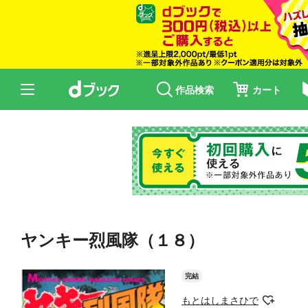
作品検索
カート
ヤンキー烈風隊（１８）
完結
もとはしまさひで