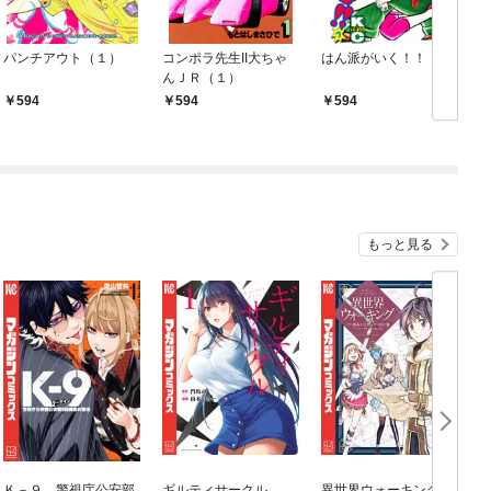
パンチアウト（１）
コンポラ先生II大ちゃ
はん派がいく！！
んＪＲ（１）
594
594
594
もっと見る
Ｋ－９ 警視庁公安部
ギルティサークル
異世界ウォーキング