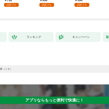
792
990
594
強の村を作ってしまう
（１）
試読フル
試読フル
試読フル
～最強クラフトスキル
で始める、楽々領地開
拓スローライフ～
（１）
ランキング
キャンペーン
隊（１８）
アプリならもっと便利で快適に！