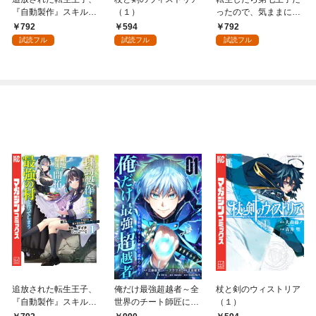
『自動製作』スキルで
（１）
ったので、気ままに魔
領地を爆速で開拓し最
術を極めます（１）
792
594
792
強の村を作ってしまう
試読フル
試読フル
試読フル
～最強クラフトスキル
で始める、楽々領地開
拓スローライフ～
（１）
追放された転生王子、
俺だけ最強超越者～全
杖と剣のウィストリア
『自動製作』スキルで
世界のチート師匠に認
（１）
領地を爆速で開拓し最
められた～【単行本】