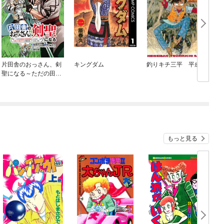
片田舎のおっさん、剣
キングダム
釣りキチ三平 平成版
聖になる～ただの田舎
の剣術師範だったの
に、大成した弟子たち
が俺を放ってくれない
件～(話売り)
もっと見る