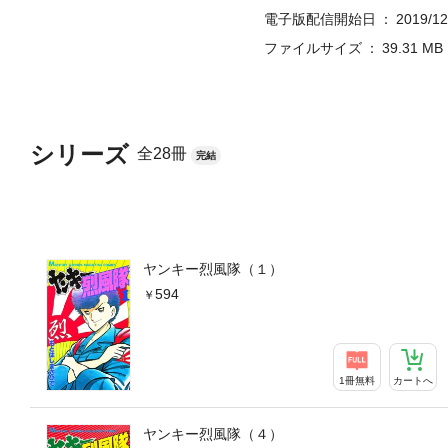
電子版配信開始日
2019/12
ファイルサイズ
39.31 MB
シリーズ
全28冊
完結
ヤンキー烈風隊（１）
594
1冊無料
カートへ
ヤンキー烈風隊（４）