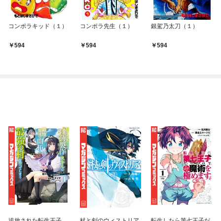
コンポラキッド（１）
コンポラ先生（１）
銀駕乃太刀（１）
594
594
594
追放された転生王子、
杖と剣のウィストリア
転生したら第七王子だ