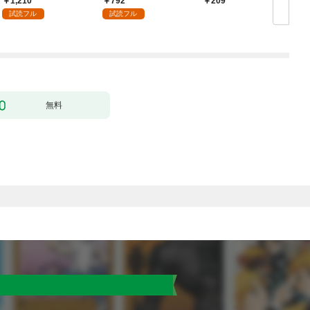
1,210
792
209
付】（１）
試読フル
試読フル
無料