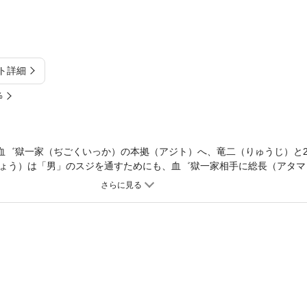
ト詳細
%
つ血゛獄一家（ぢごくいっか）の本拠（アジト）へ、竜二（りゅうじ）と
ょう）は「男」のスジを通すためにも、血゛獄一家相手に総長（アタマ
既に位牌となっていた！事情をのみ込めない紋乃丞たちに加瀬美鈴（か
することを夢見た男・加瀬建城（けんじょう）の壮絶な最期だった――