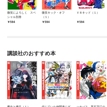
微笑によろしく スペ
微笑キック・オフ
Ｖ８キッド（１）
シャル別巻
（１）
594
594
594
講談社のおすすめ本
魔女と傭兵（１）
信じていた仲間達にダ
ハナバス 苔石花江の