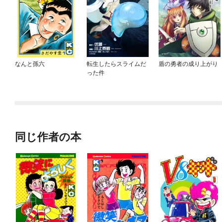
なんと孫六
転生したらスライムだ
盾の勇者の成り上がり
った件
同じ作者の本