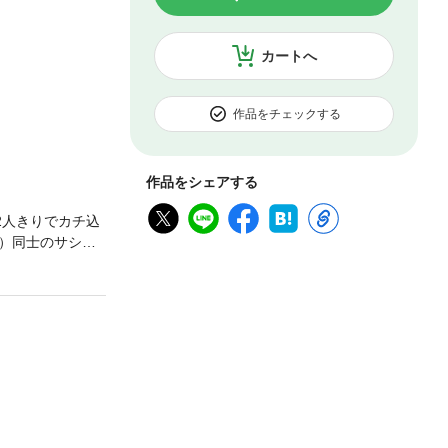
カートへ
作品をチェックする
作品をシェアする
2人きりでカチ込
）同士のサシの
せみすず）が語
！！