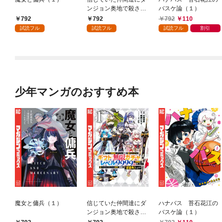
ンジョン奥地で殺され
バスケ論（１）
かけたがギフト『無限
792
792
792
110
ガチャ』でレベル９９
試読フル
試読フル
試読フル
割引
９９の仲間達を手に入
れて元パーティーメン
バーと世界に復讐＆
『ざまぁ！』します！
（１）
少年マンガのおすすめ本
魔女と傭兵（１）
信じていた仲間達にダ
ハナバス 苔石花江の
ンジョン奥地で殺され
バスケ論（１）
かけたがギフト『無限