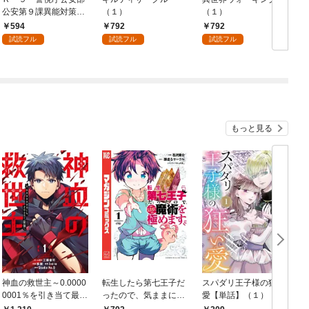
公安第９課異能対策係
（１）
（１）
（１）
594
792
792
試読フル
試読フル
試読フル
もっと見る
神血の救世主～0.0000
転生したら第七王子だ
スパダリ王子様の狂い
0001％を引き当て最強
ったので、気ままに魔
愛【単話】（１）
へ～【電子書籍特典
術を極めます（１）