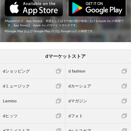
Appleのロゴ、App Storeは、米国もしくはその他の国や地域におけるApple Inc.の商標で
す。App Storeは、Apple Inc.のサービスマークです。
Google Play および Google Play ロゴは Google LLC の商標です。
dマーケットストア
dショッピング
d fashion
dミュージック
dカーシェア
Lemino
dマガジン
dヒッツ
dフォト
dアニメストア
dヘルスケア