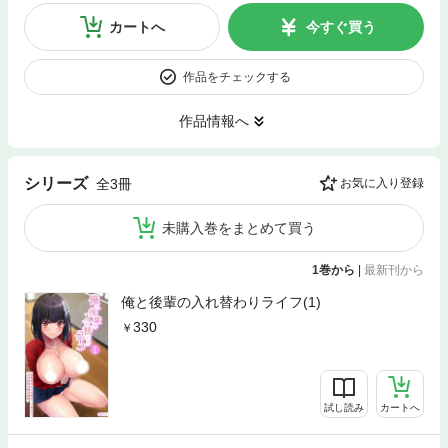
カートへ
今すぐ買う
作品をチェックする
作品情報へ
シリーズ
全3冊
お気に入り登録
未購入巻をまとめて買う
1巻から
|
最新刊から
俺と後輩の入れ替わりライフ(1)
330
試し読み
カートへ