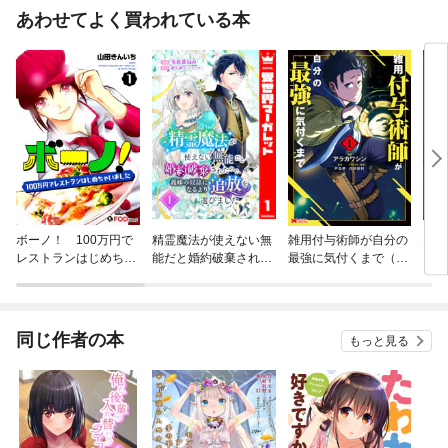
あわせてよく買われている本
ボーノ！ 100万円で
精霊魔法が使えない無
雑用付与術師が自分の
エム
レストランはじめちゃ
能だと婚約破棄された
最強に気付くまで（コ
いました
ので、義妹の奴隷にな
ミック）
るより追放を選びまし
た
同じ作者の本
もっと見る