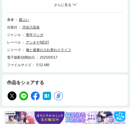
で夕利は、一風変わった提案をする――「入れ替わってエッチしてみよ
う！」最初は戸惑いを隠せない太陽だったが、夕利の体が気になって仕方
がないのも事実。入れ替わった二人が繰り広げる、思わず止められない新
たな快感！入れ替わったらやっぱり止まらない即オ〇ニー！夕利の体に宿
著者
羅ぶい
る太陽は、みんながいる教室でムラムラが抑えられなくなったり、さらに
出版社
渋谷六花舎
は早くエッチがしたくてたまらなくなったり…。果たして二人の関係に新
たな展開は訪れるのか！？本作はシリーズ作品ですが、単話でもお楽しみ
ジャンル
青年マンガ
いただける内容となっています。※本作品は羅ぶいの個人誌作品と同一の
レーベル
アシオナNEXT
内容になります
シリーズ
俺と後輩の入れ替わりライフ
電子版配信開始日
2025/05/17
ファイルサイズ
5.52 MB
作品をシェアする