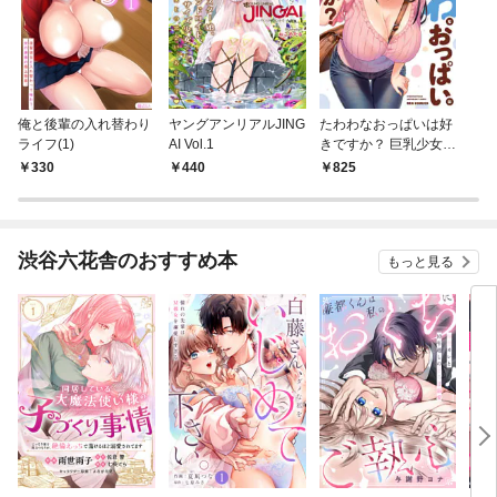
俺と後輩の入れ替わり
ヤングアンリアルJING
たわわなおっぱいは好
ライフ(1)
AI Vol.1
きですか？ 巨乳少女
アンソロジーコミック
330
440
825
渋谷六花舎のおすすめ本
もっと見る