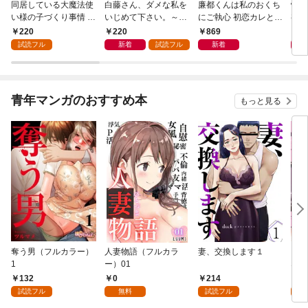
同居している大魔法使
白藤さん、ダメな私を
廉都くんは私のおくち
憧れ
い様の子づくり事情 こ
いじめて下さい。～憧
にご執心 初恋カレと1
初恋
っそり家を出るつもり
れの先輩はM彼女を溺
0年越しのとろ甘溺愛
220
220
869
2
が、絶倫えっちで蕩け
愛しすぎる(1)
【電子単行本】
試読フル
新着
試読フル
新着
るほど溺愛されてます
(1)
青年マンガのおすすめ本
もっと見る
奪う男（フルカラー）
人妻物語（フルカラ
妻、交換します１
ごめ
1
ー）01
ない
132
0
214
1
試読フル
無料
試読フル
試