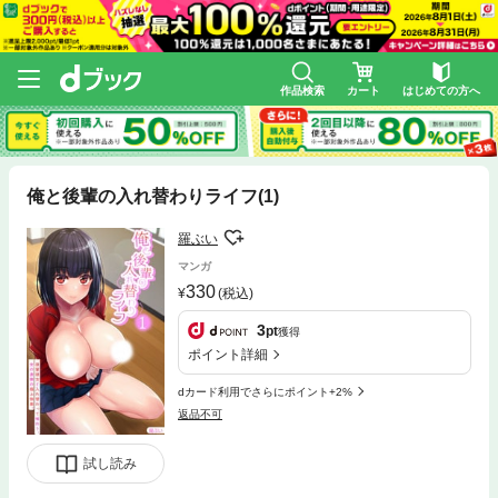
作品検索
カート
はじめての方へ
俺と後輩の入れ替わりライフ(1)
羅ぶい
マンガ
330
(税込)
3
pt
獲得
ポイント詳細
dカード利用でさらにポイント+2%
返品不可
試し読み