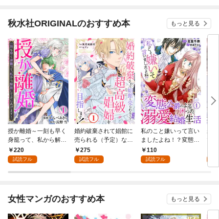
秋水社ORIGINALのおすすめ本
もっと見る
授か離婚～一刻も早く
婚約破棄されて娼館に
私のこと嫌いって言い
未熟
身籠って、私から解放
売られる（予定）なの
ましたよね！？変態公
で～
してさしあげます！1
で、超高級娼婦を目指
爵による困った溺愛結
感指
220
275
110
1
します！1
婚生活 1
試読フル
試読フル
試読フル
試
女性マンガのおすすめ本
もっと見る