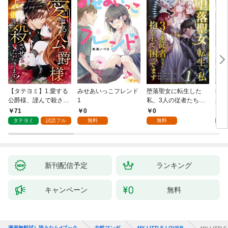
【タテヨミ】1.愛する
みせあいっこフレンド
堕落聖女に転生した
授か
公爵様、謹んで殺させ
1
私、3人の従者たちに
身籠
ていただきます！
抱かれて困ってます 第
して
71
0
0
2
1話
タテヨミ
試読フル
無料
無料
試
新刊配信予定
ランキング
キャンペーン
無料
漫画無料試し読みならdブック
女性マンガ
MY LITTLE LOVER