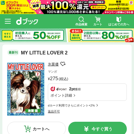
作品検索
カート
はじめての方へ
MY LITTLE LOVER 2
最新刊
氷栗優
マンガ
275
(税込)
2
pt
獲得
ポイント詳細
dカード利用でさらにポイント+2%
返品不可
カートへ
今すぐ買う