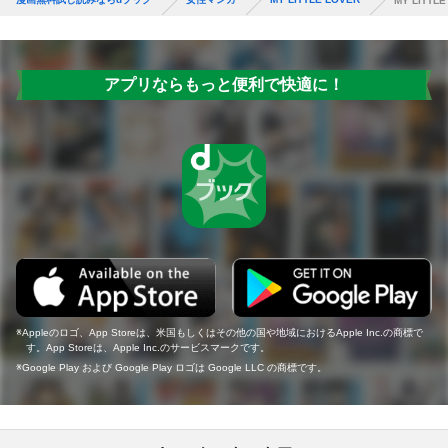
MY LITTLE
アプリならもっと便利で快適に！
Appleのロゴ、App Storeは、米国もしくはその他の国や地域におけるApple Inc.の商標で
す。App Storeは、Apple Inc.のサービスマークです。
Google Play および Google Play ロゴは Google LLC の商標です。