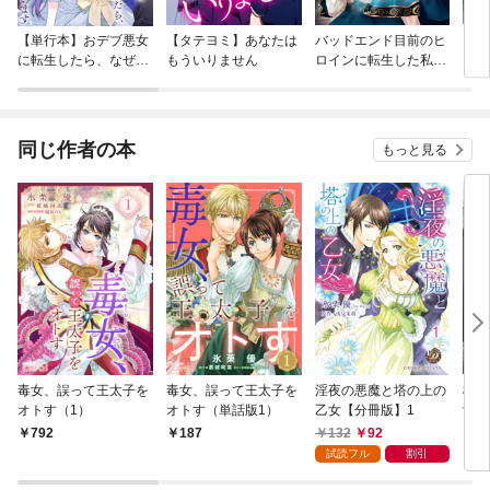
【単行本】おデブ悪女
【タテヨミ】あなたは
バッドエンド目前のヒ
【タ
に転生したら、なぜか
もういりません
ロインに転生した私、
リ〜
ラスボス王子様に執着
今世では恋愛するつも
されています
りがチートな兄が離し
てくれません！？@C
OMIC
同じ作者の本
もっと見る
毒女、誤って王太子を
毒女、誤って王太子を
淫夜の悪魔と塔の上の
極道
オトす（1）
オトす（単話版1）
乙女【分冊版】1
する
にな
132
92
792
187
8
甘美
試読フル
割引
～