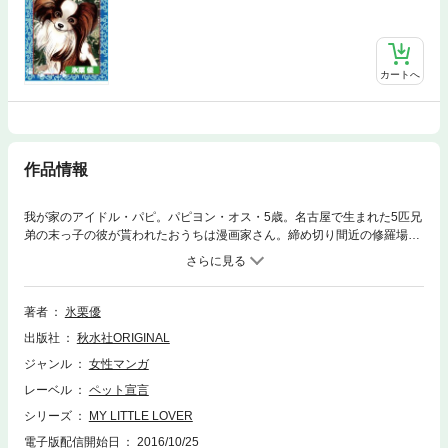
カートへ
作品情報
我が家のアイドル・パピ。パピヨン・オス・5歳。名古屋で生まれた5匹兄
弟の末っ子の彼が貰われたおうちは漫画家さん。締め切り間近の修羅場を
初体験。いつも深夜も明かりがついている不夜城な先生の仕事場なので夜
に電気をつけないと、とっても怖がるようになったり、出版社から届く荷
物を運ぶ宅配業者の車の音を聞き分けられたり…。すっかり漫画家さんの
生活にパピは染まっております!?でも修羅場の後に寝入る先生に添い寝す
著者
氷栗優
る姿はマジ天使です♪
出版社
秋水社ORIGINAL
ジャンル
女性マンガ
レーベル
ペット宣言
シリーズ
MY LITTLE LOVER
電子版配信開始日
2016/10/25