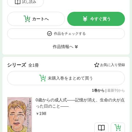
試し読み
カートへ
今すぐ買う
作品をチェックする
作品情報へ
シリーズ
全1冊
お気に入り登録
未購入巻をまとめて買う
1巻から
|
最新刊から
0歳からの成人式――記憶が消え、生命の火が点
った日のこと――
198