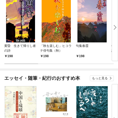
黄昏 生きて帰りし者
「秋を楽しむ」ヒコラ
句集春霞
0歳
の詩
テ俳句集（秋）
記憶
が点
198
198
198
1
エッセイ・随筆・紀行のおすすめ本
もっと見る