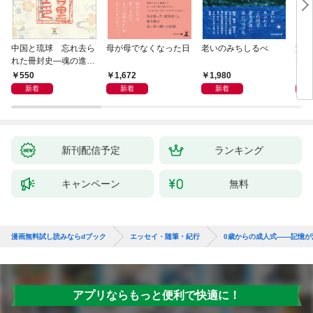
中国と琉球 忘れ去ら
母が母でなくなった日
老いのみちしるべ
激闘
れた冊封史―魂の進化
大然
―
ップ
550
1,672
1,980
2
新着
新着
新着
新刊配信予定
ランキング
キャンペーン
無料
漫画無料試し読みならdブック
エッセイ・随筆・紀行
0歳からの成人式――記憶
アプリならもっと便利で快適に！