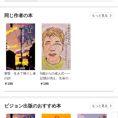
されています
りがチートな兄が離し
てくれません！？@C
OMIC
同じ作者の本
もっと見る
黄昏 生きて帰りし者
0歳からの成人式――
の詩
記憶が消え、生命の火
が点った日のこと――
198
198
ビジョン出版のおすすめ本
もっと見る