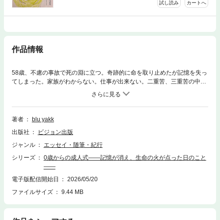
試し読み
カートへ
作品情報
58歳、不慮の事故で死の淵に立つ。奇跡的に命を取り止めたが記憶を失っ
てしまった。家族がわからない。仕事が出来ない。二重苦、三重苦の中
で、それでも生きることを選んだ。凄絶な経験を経た著者の心の叫びが共
感を呼ぶ
著者
blu yakk
出版社
ビジョン出版
ジャンル
エッセイ・随筆・紀行
シリーズ
0歳からの成人式――記憶が消え、生命の火が点った日のこと
――
電子版配信開始日
2026/05/20
ファイルサイズ
9.44 MB