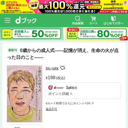
作品検索
カート
はじめての方へ
0歳からの成人式――記憶が消え、生命の火が点
最新刊
った日のこと――
blu yakk
198
(税込)
1
pt
獲得
ポイント詳細
dカード利用でさらにポイント+2%
返品不可