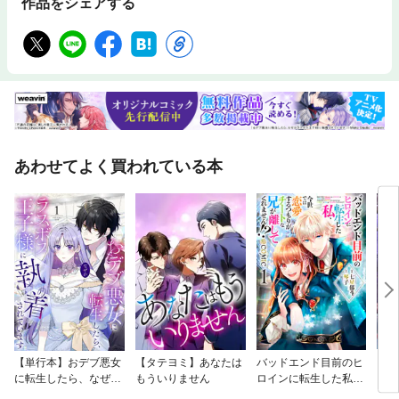
作品をシェアする
あわせてよく買われている本
【単行本】おデブ悪女
【タテヨミ】あなたは
バッドエンド目前のヒ
【タ
に転生したら、なぜか
もういりません
ロインに転生した私、
リ〜
ラスボス王子様に執着
今世では恋愛するつも