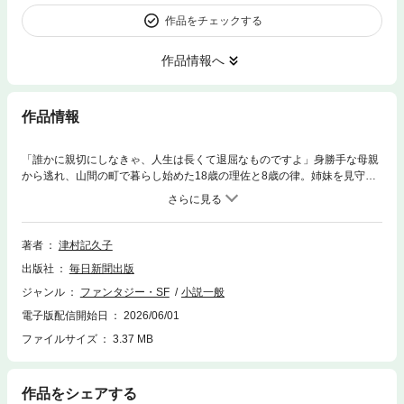
作品をチェックする
作品情報へ
作品情報
「誰かに親切にしなきゃ、人生は長くて退屈なものですよ」身勝手な母親
から逃れ、山間の町で暮らし始めた18歳の理佐と8歳の律。姉妹を見守る
蕎麦屋の浪子さん、絵描きの杉子さん、そしてしゃべる鳥「ネネ」。ネネ
のいる水車小屋で働く青年・聡、水車小屋に現れた中学生・研司......助け
合い、支え合う人々が織りなす、希望と再生の物語。第59回谷崎潤一郎賞
受賞、２０２４年本屋大賞第２位など、読書界の話題をさらった感動作！
著者
津村記久子
（解説・北澤平祐）
出版社
毎日新聞出版
ジャンル
ファンタジー・SF
小説一般
電子版配信開始日
2026/06/01
ファイルサイズ
3.37 MB
作品をシェアする