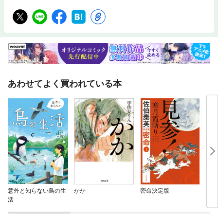
あわせてよく買われている本
意外と知らない鳥の生
かか
密命決定版
おい
活
られ