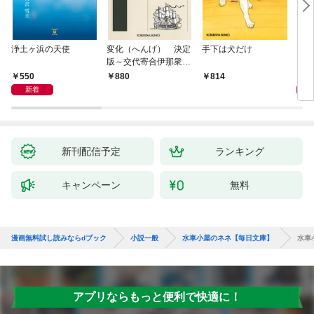
浄土ヶ浜の天使
変化（へんげ） 決定
手下は犬だけ
マリ
版～交代寄合伊那衆異
聞（1）～
550
1,
880
814
新着
新刊配信予定
ランキング
キャンペーン
無料
漫画無料試し読みならdブック
小説一般
水車小屋のネネ【毎日文庫】
水車
アプリならもっと便利で快適に！