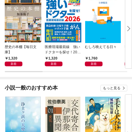
歴史の本棚【毎日文
医療現場最前線 強い
むしろ映えてる日々
書く
庫】
ドクターを探せ！202
6
1,320
1,320
1,760
2,
新着
新着
新着
小説一般のおすすめ本
もっと見る