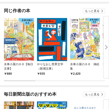
同じ作者の本
もっと見る
水車小屋のネネ【毎日
やりなおし世界文学
水車小屋のネネ 挿絵
現代
文庫】
（新潮文庫）
集
880
935
2,420
7
毎日新聞出版のおすすめ本
もっと見る