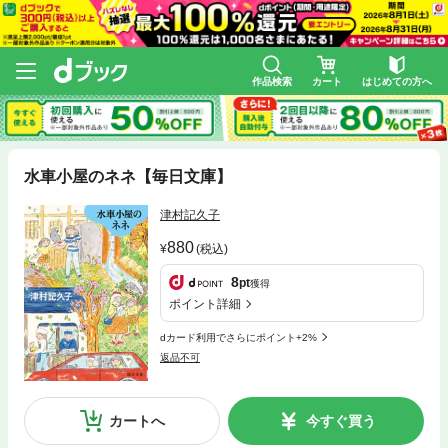
作品検索
カート
はじめての方へ
水車小屋のネネ【毎日文庫】
津村記久子
880
(税込)
8
pt
獲得
ポイント詳細
dカード利用でさらにポイント+2%
返品不可
カートへ
今すぐ買う