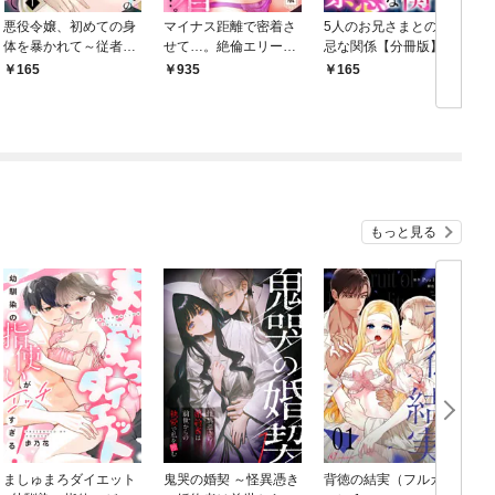
悪役令嬢、初めての身
マイナス距離で密着さ
5人のお兄さまとの禁
体を暴かれて～従者の
せて…。絶倫エリート
忌な関係【分冊版】
凄テクで快楽に堕ち
の甘い溺愛【特別版】
（1）
165
935
165
て…～（1）
【描き下ろし漫画付
き】
もっと見る
ましゅまろダイエット
鬼哭の婚契 ～怪異憑き
背徳の結実（フルカラ