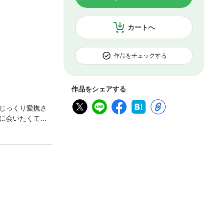
カートへ
作品をチェックする
作品をシェアする
じっくり愛撫さ
に会いたくて仮
が付いてる…？
『【イッキ読
い。