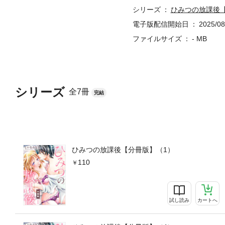
シリーズ
ひみつの放課後
電子版配信開始日
2025/08
ファイルサイズ
- MB
シリーズ
全7冊
完結
ひみつの放課後【分冊版】（1）
110
試し読み
カートへ