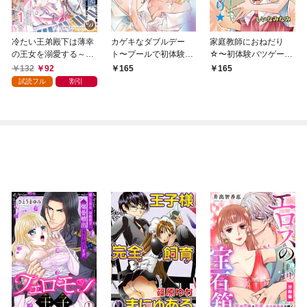
冷たい王弟殿下は薄幸
カゲキなダブルデー
家庭教師におねだり
の王女を溺愛する～政
ト〜プールで初体験〜
☆〜初体験バツゲー
略結婚は甘すぎる福音
（フルカラー）
ム〜（フルカラー）
132
92
165
165
～【分冊版】1
試読フル
割引