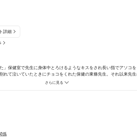
ト詳細
%
た」保健室で先生に身体中とろけるようなキスをされ長い指でアソコを
別れて泣いていたときにチョコをくれた保健の東條先生。それ以来先生
行く毎日。そんな私にだけいつもチョコをくれる先生は私の気持ちに気
れることを知って…［保健室中毒］より※本作品は『ひみつの放課後』
アリス 奥まで身体検査』に収録されています。重複購入にご注意下さ
関係