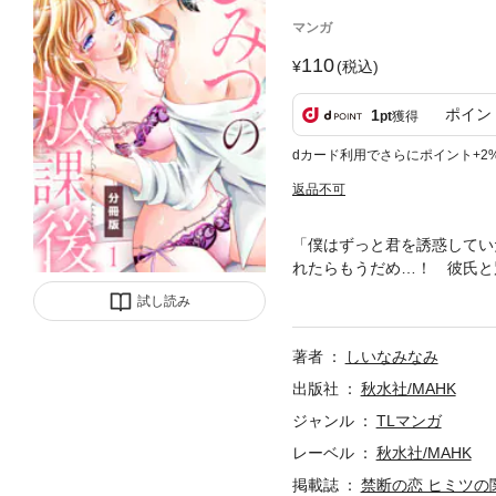
マンガ
110
(税込)
ポイン
1
pt
獲得
dカード利用でさらにポイント+2
返品不可
「僕はずっと君を誘惑してい
れたらもうだめ…！ 彼氏と
病を使って保健室に会いに
試し読み
そんな中、先生が転勤させら
み！】ひみつの放課後＋制服
著者
しいなみなみ
出版社
秋水社/MAHK
ジャンル
TLマンガ
レーベル
秋水社/MAHK
掲載誌
禁断の恋 ヒミツの