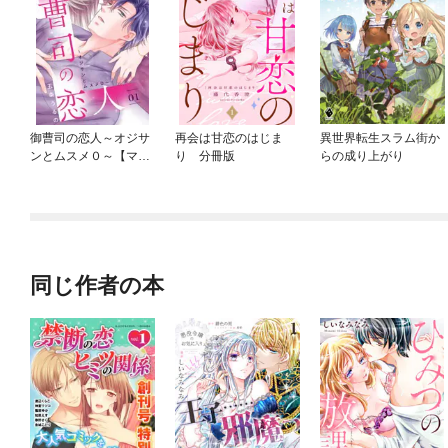
御曹司の恋人～オジサ
再会は甘恋のはじま
異世界転生スラム街か
ンとムスメ０～【マイ
り 分冊版
らの成り上がり
クロ】
同じ作者の本