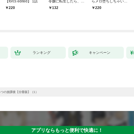
【forcs edited】 1話
令嬢に転生したら、絶
らメロ堕ちしちゃいそ
倫騎士隊長様からトン
う(1)
220
132
220
デモ溺愛されてま
す！？１
ランキング
キャンペーン
みつの放課後【分冊版】（1）
アプリならもっと便利で快適に！