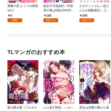
禁断の恋 ヒミツの関係
処女不可侵条約～牢獄
エロティシズム～恋人
vol.1
男子寮は時給1940円～
たちの残酷童話～【分
【分冊版】（1）
冊版】（1）
0
165
165
無料
試読フル
試読フル
TLマンガのおすすめ本
龍公爵の妻（フルカラ
ぶり返す獣性。～カー
悪女は求愛の檻から逃