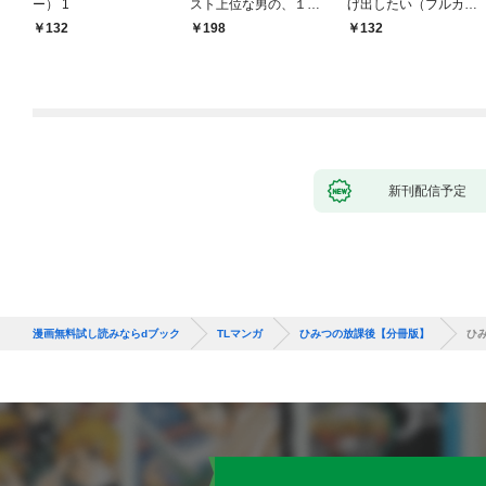
ー） 1
スト上位な男の、１０
げ出したい（フルカラ
年越しの激愛１
ー） 1
132
198
132
新刊配信予定
漫画無料試し読みならdブック
TLマンガ
ひみつの放課後【分冊版】
ひ