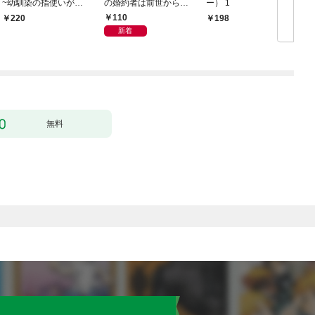
~幼馴染の指使いがエ
の婚約者は前世からの
ー） 1
ッチすぎる！~(1)
執愛で私を蝕む～
110
220
198
（1）
新着
ま
無料