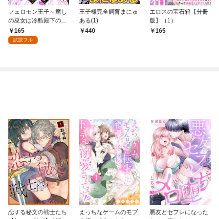
フェロモン王子～癒し
王子様完全飼育まにゅ
エロスの宝石箱【分冊
の巫女は冷酷殿下の爆
ある(1)
版】（1）
愛噴出（※呪い）を浴
165
440
165
びてイク～(1)
試読フル
恋する秘文の戦士たち
えっちなゲームのモブ
悪友とセフレになった