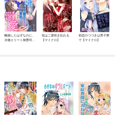
離婚したはずなのに、
花は二度咲き乱れる
初恋のつづきは男子寮
冷徹エリート御曹司に
【マイクロ】
で【マイクロ】
容赦なく溺愛されてい
ます