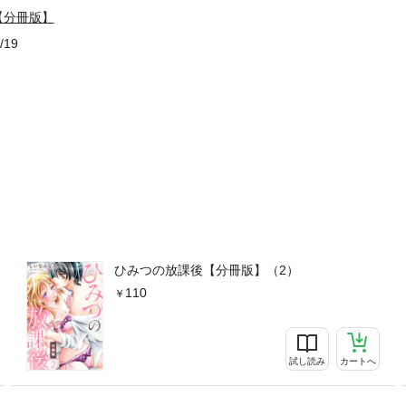
【分冊版】
/19
ひみつの放課後【分冊版】（2）
110
試し読み
カートへ