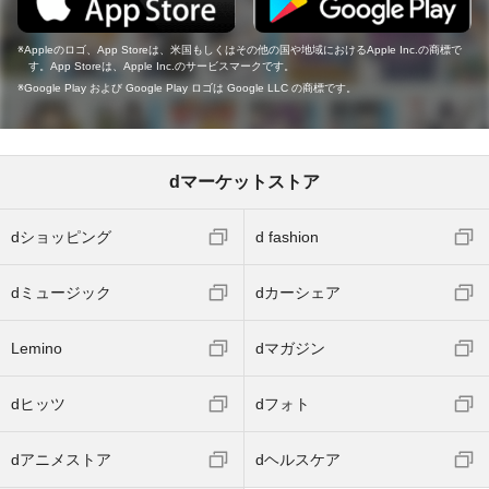
Appleのロゴ、App Storeは、米国もしくはその他の国や地域におけるApple Inc.の商標で
す。App Storeは、Apple Inc.のサービスマークです。
Google Play および Google Play ロゴは Google LLC の商標です。
dマーケットストア
dショッピング
d fashion
dミュージック
dカーシェア
Lemino
dマガジン
dヒッツ
dフォト
dアニメストア
dヘルスケア