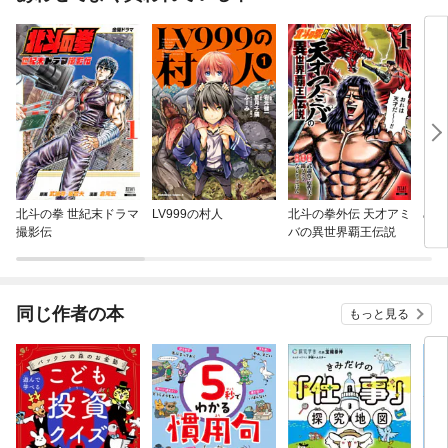
北斗の拳 世紀末ドラマ
LV999の村人
北斗の拳外伝 天才アミ
めし
撮影伝
バの異世界覇王伝説
同じ作者の本
もっと見る