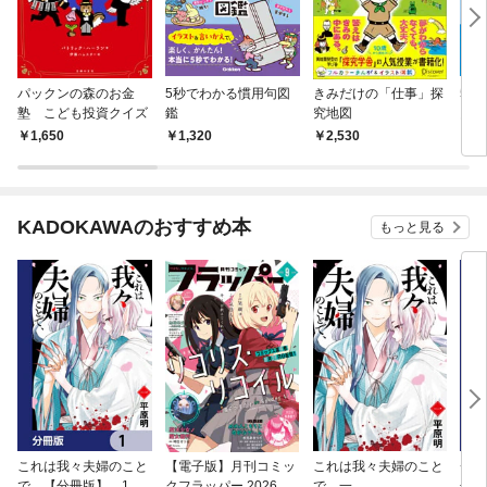
パックンの森のお金
5秒でわかる慣用句図
きみだけの「仕事」探
5秒
塾 こども投資クイズ
鑑
究地図
図鑑
1,650
1,320
2,530
1,
KADOKAWAのおすすめ本
もっと見る
これは我々夫婦のこと
【電子版】月刊コミッ
これは我々夫婦のこと
チェ
で、【分冊版】 1
クフラッパー 2026年9
で、一
冊版