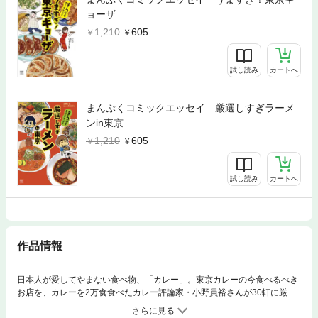
ョーザ
1,210
605
試し読み
カートへ
まんぷくコミックエッセイ 厳選しすぎラーメ
ンin東京
1,210
605
試し読み
カートへ
作品情報
日本人が愛してやまない食べ物、「カレー」。東京カレーの今食べるべき
お店を、カレーを2万食食べたカレー評論家・小野員裕さんが30軒に厳
選！カレーにまつわる逸話も盛り沢山！大満足のカレー食べ歩きコミッ