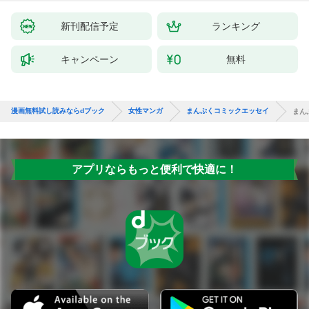
新刊配信予定
ランキング
キャンペーン
無料
漫画無料試し読みならdブック
女性マンガ
まんぷくコミックエッセイ
まん
アプリならもっと便利で快適に！