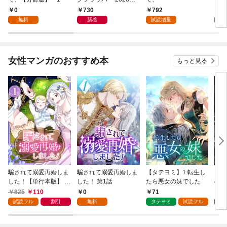
月号
0
730
792
0
無料
新着
試読増量
女性マンガのおすすめ本
もっと見る
騙されて溺愛再婚しま
騙されて溺愛再婚しま
【タテヨミ】1.転生し
【タ
した！【単行本版】 1
した！ 第1話
たら悪女の妹でした
の私
巻
825
110
0
71
7
試読フル
割引
無料
タテヨミ
試読フル
タ