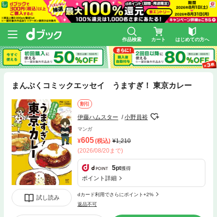
作品検索
カート
はじめての方へ
まんぷくコミックエッセイ うますぎ！ 東京カレー
割引
伊藤ハムスター
小野員裕
マンガ
605
(税込)
1,210
(2026/08/20まで)
5
pt
獲得
ポイント詳細
dカード利用でさらにポイント+2%
試し読み
返品不可