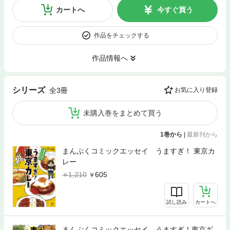
カートへ
今すぐ買う
作品をチェックする
作品情報へ
シリーズ
全3冊
お気に入り登録
未購入巻をまとめて買う
1巻から
|
最新刊から
まんぷくコミックエッセイ うますぎ！ 東京カ
レー
1,210
605
試し読み
カートへ
まんぷくコミックエッセイ うますぎ！東京ギ