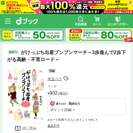
作品検索
カート
はじめての方へ
がけっぷち出産ブンブンマーチ～3歩進んで2歩下
最新刊
がる高齢・不育ロード～
完結
水玉ペリ
マンガ
902
(税込)
8
pt
獲得
ポイント詳細
dカード利用でさらにポイント+2%
返品不可
試し読み