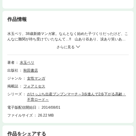
作品情報
水玉ペリ、38歳新婚マンガ家。なんとなく始めた子づくりだったけど、こ
んなに難関が待ち受けていたなんて…!! 山あり谷あり、涙あり笑いあり
の妊娠出産コミック!!
著者
水玉ペリ
出版社
秋田書店
ジャンル
女性マンガ
掲載誌
フォアミセス
シリーズ
がけっぷち出産ブンブンマーチ～3歩進んで2歩下がる高齢・
不育ロード～
電子版配信開始日
2014/08/01
ファイルサイズ
26.22 MB
作品をシェアする