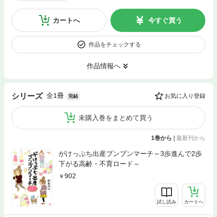
カートへ
今すぐ買う
作品をチェックする
作品情報へ
全1冊
シリーズ
お気に入り登録
完結
未購入巻をまとめて買う
1巻から
|
最新刊から
がけっぷち出産ブンブンマーチ～3歩進んで2歩
下がる高齢・不育ロード～
902
試し読み
カートへ