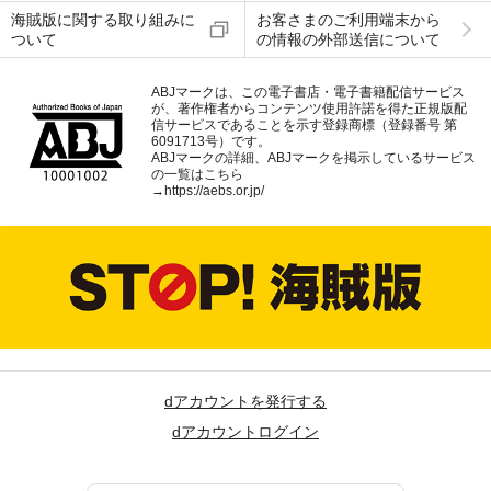
海賊版に関する取り組みに
お客さまのご利用端末から
ついて
の情報の外部送信について
ABJマークは、この電子書店・電子書籍配信サービス
が、著作権者からコンテンツ使用許諾を得た正規版配
信サービスであることを示す登録商標（登録番号 第
6091713号）です。
ABJマークの詳細、ABJマークを掲示しているサービス
の一覧はこちら
→
https://aebs.or.jp/
dアカウントを発行する
dアカウントログイン