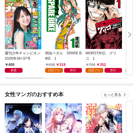
週刊少年チャンピオン
弱虫ペダル SPARE B
WORST外伝 グリ
勇者
2026年36+37号
IKE 1
コ 1
～無
始ま
400
638
319
704
352
2
～(
新着
試読フル
割引
試読フル
割引
試
女性マンガのおすすめ本
もっと見る