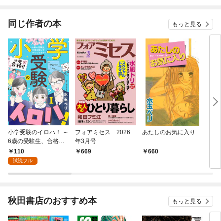
されています
りが
てく
OMI
同じ作者の本
もっと見る
小学受験のイロハ！ ～
フォアミセス 2026
あたしのお気に入り
P．
6歳の受験生、合格目
年3月号
指してがんばります～
110
669
660
6
【分冊版】 1
試読フル
秋田書店のおすすめ本
もっと見る