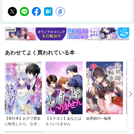
あわせてよく買われている本
【単行本】おデブ悪女
【タテヨミ】あなたは
結界師の一輪華
バッ
に転生したら、なぜか
もういりません
ロイ
ラスボス王子様に執着
今世