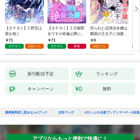
【タテヨミ】1.野茨は
【タテヨミ】1.欠陥聖
売られた辺境伯令嬢は
千鶴
霜を抱く
女ですが絶倫公爵にす
隣国の王太子に溺愛さ
に一
がられています
れる 1
【分
71
71
0
0
家の
タテヨミ
試読フル
タテヨミ
新着
試読フル
新刊配信予定
ランキング
キャンペーン
無料
漫画無料試し読みならdブック
女性マンガ
がけっぷち出産ブンブンマーチ～3歩進
アプリならもっと便利で快適に！