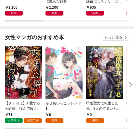
に挑んだ闘将
課後はミステリーとと
騒動
もに 新装版
1,100
1,100
935
1,
新着
新着
新着
女性マンガのおすすめ本
もっと見る
【タテヨミ】1.愛する
みせあいっこフレンド
堕落聖女に転生した
授か
公爵様、謹んで殺させ
1
私、3人の従者たちに
身籠
ていただきます！
抱かれて困ってます 第
して
71
0
0
2
1話
タテヨミ
試読フル
無料
無料
試