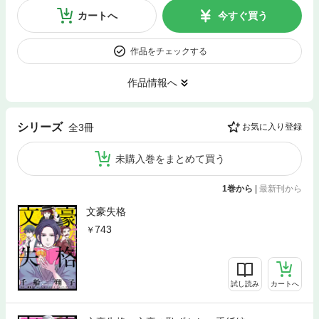
カートへ
今すぐ買う
作品をチェックする
作品情報へ
シリーズ
全3冊
お気に入り登録
未購入巻をまとめて買う
1巻から
|
最新刊から
文豪失格
743
試し読み
カートへ