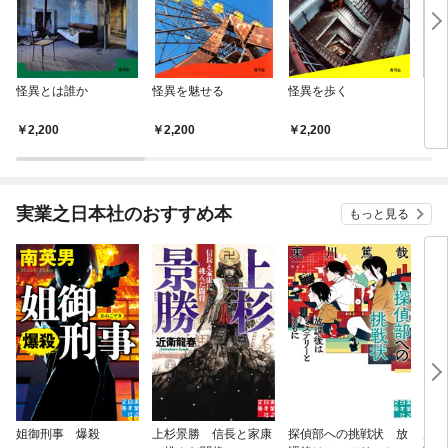
怪異とは誰か
怪異を魅せる
怪異を歩く
ライ
ィー
2,200
2,200
2,200
2,
実業之日本社のおすすめ本
もっと見る
姐御刑事 爆殺
上杉景勝 信長と家康
探偵部への挑戦状 放
虎と