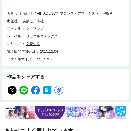
匠の夏目のもとへ助言を求めに行く。そこへ夏目に金を借りに来た泉と、
平成オタク文化にハマった谷崎があらわれ、４人でアキバへライトノベル
の取材に行くことに。■文豪、ラジオで生激論／ラジオの討論番組に出演
著者
千船翔子
AIR AGENCY･フロンティアワークス
一柳廣孝
することになった夏目・芥川・泉・谷崎は滝沢馬琴や清少納言など、時代
出版社
実業之日本社
を超えたリスナーたちからの質問に答える。■文豪、締め切り前／天国出
版の新人編集者は、泉・谷崎・芥川・夏目の原稿回収を命じられるが締め
ジャンル
女性マンガ
切り破りの文豪たちの罠、いいわけ、脅しにふりまわされっぱなし！ ■
レーベル
リュエルコミックス
文豪、芥川賞の恨み／芥川賞をもらえなかったことで、天国でも川端を恨
み、酒場でくだを巻く太宰。死んでもぐだぐだとうるさい太宰に、中原、
シリーズ
文豪失格
川端、宮沢の３人は…。■文豪、婚活をする／生涯独身をつらぬいた宮沢
電子版配信開始日
2015/12/04
賢治の婚活を手助けしようと、太宰は宮沢を婚活パーティーに連れて行
ファイルサイズ
66.96 MB
く。尻込みする宮沢に手本をみせようと「僕と死ぬ気で恋愛してみない
か」と女性を口説く太宰だが…。■文豪、逃走中／鬼の編集長に追いかけ
られ、締め切り破りの太宰、中原、川端は宮沢が営む農場へ逃げ込む。太
宰は秘技・フォスフォレッセンス作戦を発動しようとするが…。■文豪、
作品をシェアする
ラジオで生激論２／ラジオの討論番組に出演することになった太宰、中
原、川端、宮沢。しかし番組がはじまってすぐ、平塚らいてうから「男ば
かりの文学語りはうんざり」とクレームが…！ ■一柳廣孝の文豪解説コ
ラム／横浜国立大学教授・一柳廣孝による史実の夏目漱石、芥川龍之介、
泉鏡花、谷崎潤一郎、太宰治、中原中也、宮沢賢治、川端康成の人物解
説。
あわせてよく買われている本