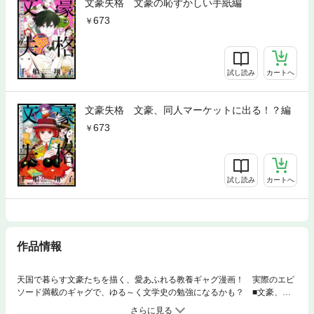
文豪失格 文豪の恥ずかしい手紙編
673
試し読み
カートへ
文豪失格 文豪、同人マーケットに出る！？編
673
試し読み
カートへ
作品情報
天国で暮らす文豪たちを描く、愛あふれる教養ギャグ漫画！ 実際のエピ
ソード満載のギャグで、ゆる～く文学史の勉強になるかも？ ■文豪、ア
キバへ行く／天国出版にライトノベルの執筆を依頼されて悩む芥川は、師