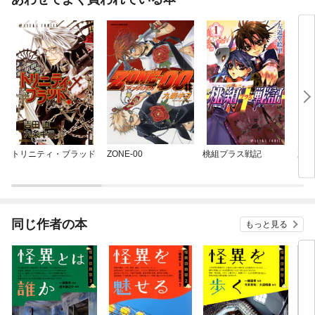
トリニティ・ブラッド
ZONE-00
桃組プラス戦記
夏目
同じ作者の本
もっと見る