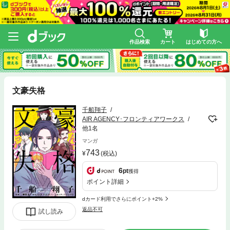
作品検索
カート
はじめての方へ
文豪失格
千船翔子
AIR AGENCY･フロンティアワークス
他1名
マンガ
743
(税込)
6
pt
獲得
ポイント詳細
dカード利用でさらにポイント+2%
返品不可
試し読み