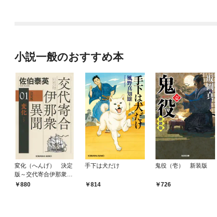
小説一般のおすすめ本
変化（へんげ） 決定
手下は犬だけ
鬼役（壱） 新装版
版～交代寄合伊那衆異
聞（1）～
880
814
726