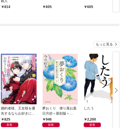
殺人
814
605
605
もっと見る
婚約者様、王女様を優
夢おくり 便り屋お葉
したう
先するならお好きにど
日月抄＜新刻版＞
うぞ（※ただし、私も
［1］
825
946
2,200
王子様を優先します
新着
新着
新着