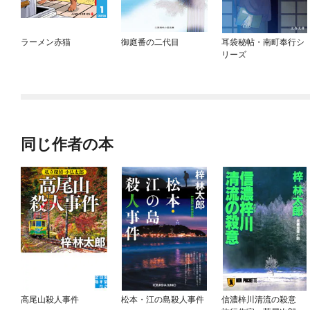
ラーメン赤猫
御庭番の二代目
耳袋秘帖・南町奉行シ
リーズ
同じ作者の本
高尾山殺人事件
松本・江の島殺人事件
信濃梓川清流の殺意