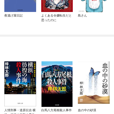
夜逃げ屋日記
よくある令嬢転生だと
島さん
思ったのに
人情刑事・道原伝吉 横
白馬八方尾根殺人事件
血の中の砂漠