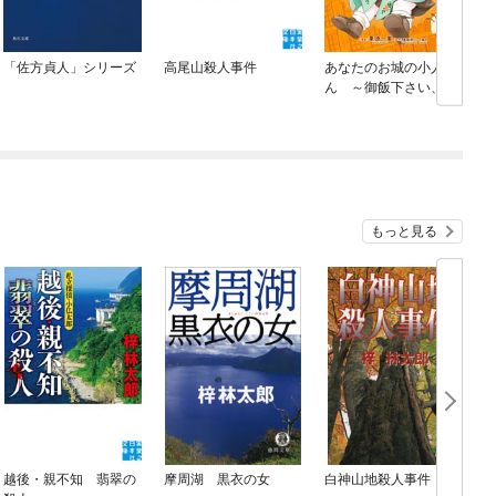
「佐方貞人」シリーズ
高尾山殺人事件
あなたのお城の小人さ
ん ～御飯下さい、働
きますっ～（コミッ
ク）
もっと見る
越後・親不知 翡翠の
摩周湖 黒衣の女
白神山地殺人事件