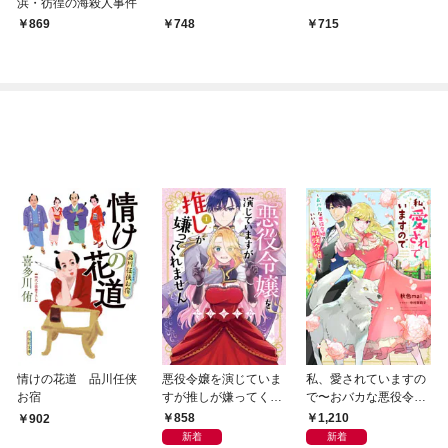
浜・彷徨の海殺人事件
869
748
715
情けの花道 品川任侠
悪役令嬢を演じていま
私、愛されていますの
お宿
すが推しが嫌ってくれ
で〜おバカな悪役令
ません【単行本版】
嬢？いいえ、最強令嬢
858
1,210
902
（１）【電子限定特典
です〜
新着
新着