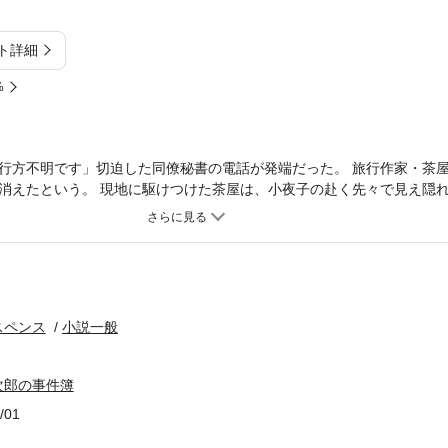
ト詳細
%
行方不明です」切迫した同僚秘書の電話が発端だった。 旅行作家・茶
消えたという。 現地に駆けつけた茶屋は、小夜子の赴く先々で見え隠
、長良川河畔で一人の男の刺殺体が発見され、そのかたわらには小夜子
スペンス
小説一般
次郎の事件簿
/01