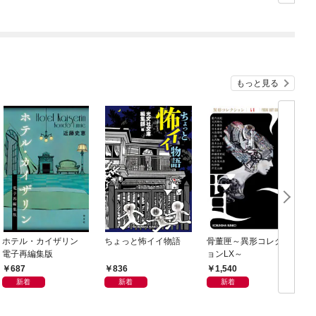
が…）（１）【電子限
定特典付】
もっと見る
ホテル・カイザリン
ちょっと怖イイ物語
骨董匣～異形コレクシ
電子再編集版
ョンLX～
687
836
1,540
新着
新着
新着