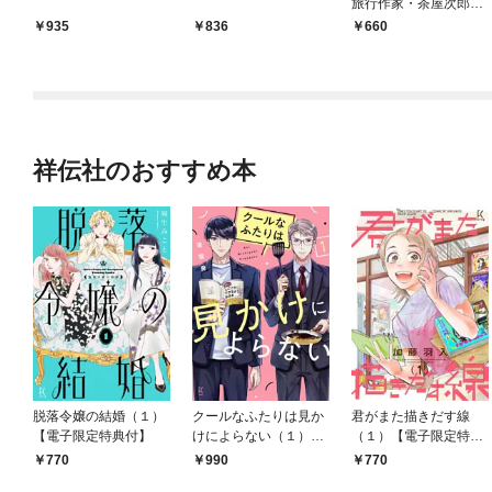
旅行作家・茶屋次郎の
事件簿
935
836
660
祥伝社のおすすめ本
脱落令嬢の結婚（１）
クールなふたりは見か
君がまた描きだす線
【電子限定特典付】
けによらない（１）
（１）【電子限定特典
【電子限定特典付】
付】
770
990
770