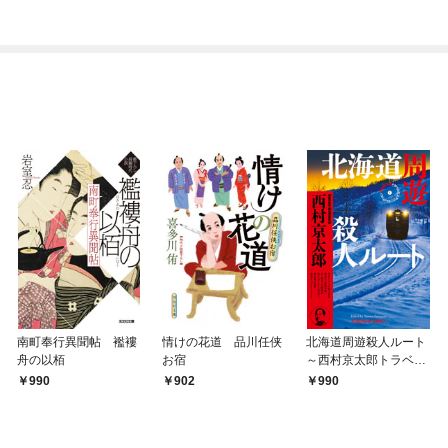
付】
南町奉行異聞帖 襤褸
情けの花道 品川任侠
北海道周遊殺人ルート
舟の以栢
お宿
～西村京太郎トラベル
ミステリー・セレクシ
990
902
990
ョン（1）～