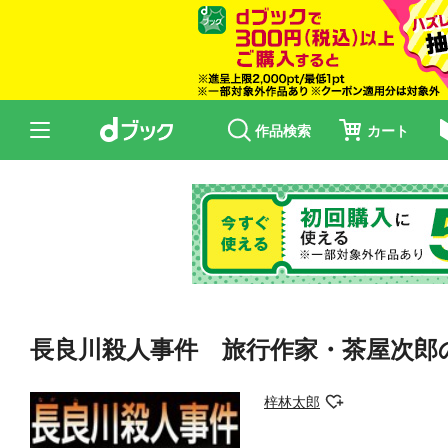
作品検索
カート
長良川殺人事件 旅行作家・茶屋次郎
梓林太郎