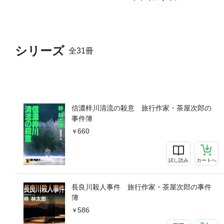
シリーズ
全31冊
信濃梓川清流の殺意 旅行作家・茶屋次郎の
事件簿
660
試し読み
カートへ
長良川殺人事件 旅行作家・茶屋次郎の事件
簿
586