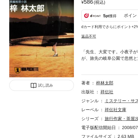
586
(税込)
ポイン
5
pt
獲得
dカード利用でさらにポイント+2
返品不可
「先生、大変です。小夜子が
が、旅先の岐阜公園で忽然と
男の存在を掴んだ。 やがて
ていた……。
著者
梓林太郎
試し読み
出版社
祥伝社
ジャンル
ミステリー・サ
レーベル
祥伝社文庫
シリーズ
旅行作家・茶屋
電子版配信開始日
2008/07
ファイルサイズ
2.63 MB