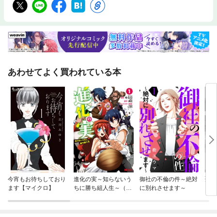
あわせてよく買われている本
今宵もお待ちしており
進化の実～知らないう
御社の不倫の件～絶対
聖者
ます【マイクロ】
ちに勝ち組人生～（コ
に別れさせます～
ン、
ミック）
ため