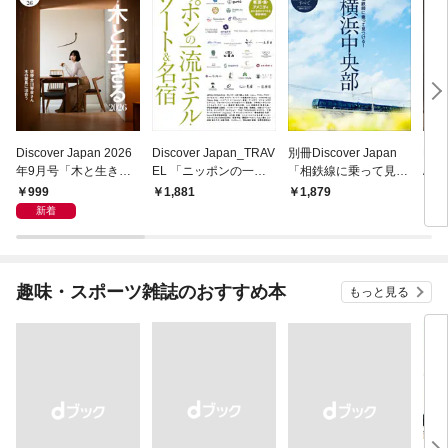
Discover Japan 2026
Discover Japan_TRAV
別冊Discover Japan
Dis
年9月号「木と生きる
EL 「ニッポンの一流
「相鉄線に乗って見つ
AT
2026（表紙：古川琴
ホテル・リゾート＆名
ける！横浜中央部」
のデ
999
1,881
1,879
1,
音さん）」
宿 2025-2026」
新着
趣味・スポーツ雑誌のおすすめ本
もっと見る