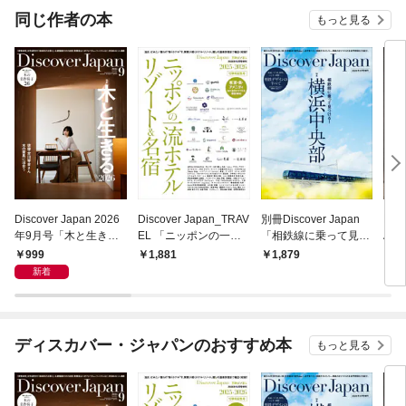
同じ作者の本
もっと見る
Discover Japan 2026
Discover Japan_TRAV
別冊Discover Japan
Dis
年9月号「木と生きる
EL 「ニッポンの一流
「相鉄線に乗って見つ
AT
2026（表紙：古川琴
ホテル・リゾート＆名
ける！横浜中央部」
のデ
999
1,881
1,879
1,
音さん）」
宿 2025-2026」
新着
ディスカバー・ジャパンのおすすめ本
もっと見る