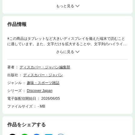
もっと見る
作品情報
※この商品はタブレットなど大きいディスプレイを備えた端末で読むこと
に適しています。また、文字だけを拡大することや、文字列のハイライ
ト、検索、辞書の参照、引用などの機能が使用できません。今年も暑い夏
がやってくる！ どれほどの暑さになるか、戦々恐々としてしまいますが、
そんな夏を、いかに涼しく過ごせるか……。「江戸の納涼の知恵」や、江
戸時代から受け継がれる氷室文化がある「金沢」、雲の上の避暑地「長
著者
ディスカバー・ジャパン編集部
崎・雲仙」、小泉八雲の怪談にまつわる「島根」への涼が得られる夏旅の
出版社
ディスカバー・ジャパン
提案も。「Blue Box Café by Natsuko Shoji」の庄司夏子シェフや、福田
里香さんがすすめるスイーツもご紹介。盛夏でも涼しく好奇心を満たせる
ジャンル
趣味・スポーツ雑誌
ミュージアムの紹介も見逃せません。夏を乗り切るための、納涼のヒント
シリーズ
Discover Japan
が盛りだくさんです。※デジタル版には、表紙画像や目次に掲載している
記事、画像、広告、付録が含まれない場合があります。また、掲載情報は
電子版配信開始日
2026/06/05
原則として奥付に表記している発行時のものです。
ファイルサイズ
- MB
作品をシェアする