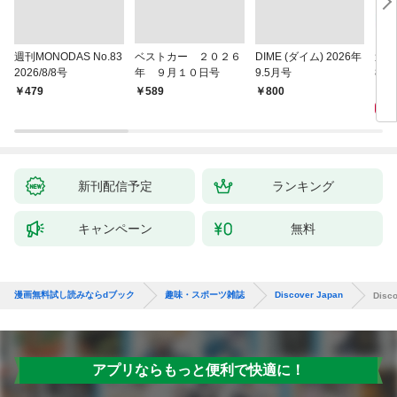
週刊MONODAS No.83
ベストカー ２０２６
DIME (ダイム) 2026年
週刊
2026/8/8号
年 ９月１０日号
9.5月号
8/
5
￥479
￥589
￥800
新刊配信予定
ランキング
キャンペーン
無料
漫画無料試し読みならdブック
趣味・スポーツ雑誌
Discover Japan
Dis
アプリならもっと便利で快適に！