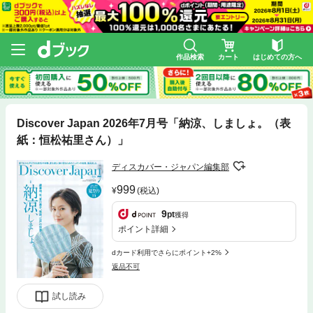
作品検索
カート
はじめての方へ
Discover Japan 2026年7月号「納涼、しましょ。（表
紙：恒松祐里さん）」
ディスカバー・ジャパン編集部
999
(税込)
9
pt
獲得
ポイント詳細
dカード利用でさらにポイント+2%
返品不可
試し読み