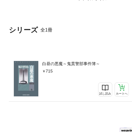
シリーズ
全1冊
白昼の悪魔～鬼貫警部事件簿～
715
試し読み
カートへ