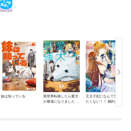
妹は知っている
異世界転移したら愛犬
王太子妃になんてなり
が最強になりました ～
たくない！！ 婚約者編
シルバーフェンリルと
俺が異世界暮らしを始
めたら～ THE COMIC