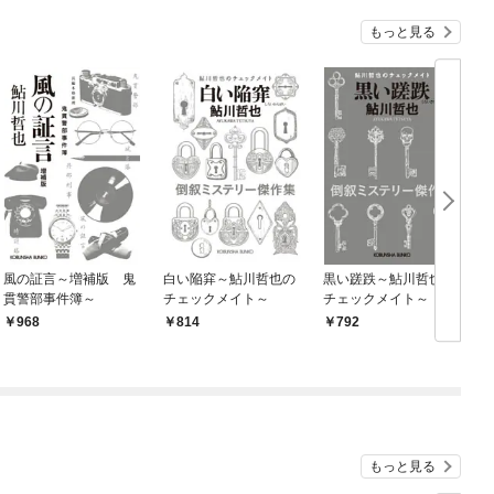
もっと見る
風の証言～増補版 鬼
白い陥穽～鮎川哲也の
黒い蹉跌～鮎川哲也の
貫警部事件簿～
チェックメイト～
チェックメイト～
968
814
792
もっと見る