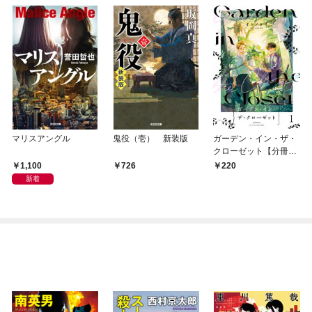
マリスアングル
鬼役（壱） 新装版
ガーデン・イン・ザ・
クローゼット【分冊
版】1
1,100
726
220
新着