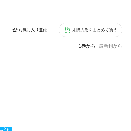
お気に入り登録
未購入巻をまとめて買う
1巻から
|
最新刊から