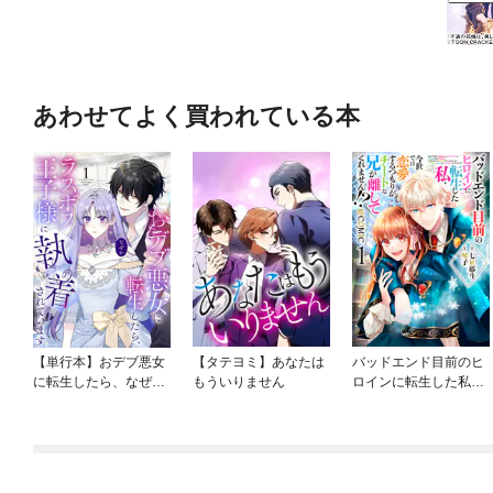
あわせてよく買われている本
【単行本】おデブ悪女
【タテヨミ】あなたは
バッドエンド目前のヒ
に転生したら、なぜか
もういりません
ロインに転生した私、
ラスボス王子様に執着
今世では恋愛するつも
されています
りがチートな兄が離し
てくれません！？@C
OMIC