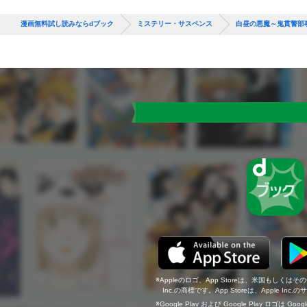
漫画無料試し読みならdブック
ミステリー・サスペンス
白昼の悪魔～鬼貫警部
Appleのロゴ、App Storeは、米国もしくはそ
Inc.の商標です。App Storeは、Apple In
Google Play および Google Play ロゴは Go