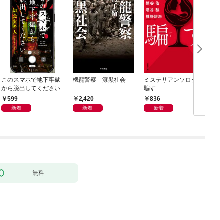
このスマホで地下牢獄
機龍警察 漆黒社会
ミステリアンソロジー
から脱出してください
騙す
599
2,420
836
新着
新着
新着
無料