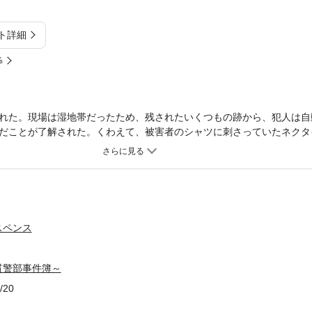
ト詳細
%
れた。現場は湿地帯だったため、残されたいくつもの跡から、犯人は自
だことが了解された。くわえて、被害者のシャツに刺さっていたネクタ
かと思いきや、事件は意外な方向に展開して……。練りに練られたアリ
スペンス
貫警部事件簿～
/20