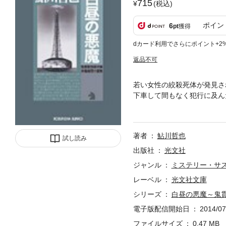
715
(税込)
ポイン
6
pt
獲得
dカード利用でさらにポイント+2
返品不可
若い女性の絞殺死体が発見さ
下車して間もなく犯行に及ん
容疑者が浮上。すんなり解決
に名探偵・鬼貫警部が迫る！
著者
鮎川哲也
試し読み
出版社
光文社
ジャンル
ミステリー・サ
レーベル
光文社文庫
シリーズ
白昼の悪魔～鬼
電子版配信開始日
2014/07
ファイルサイズ
0.47 MB