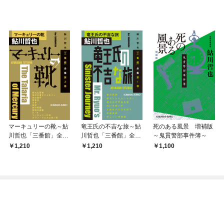
マーキュリーの靴～鮎
竜王氏の不吉な旅～鮎
死のある風景 増補版
川哲也「三番館」全
川哲也「三番館」全
～鬼貫警部事件簿～
集 第2巻～
集 第1巻～
1,210
1,210
1,100