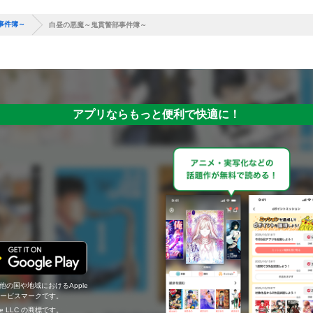
事件簿～
白昼の悪魔～鬼貫警部事件簿～
アプリならもっと便利で快適に！
の他の国や地域におけるApple
c.のサービスマークです。
ogle LLC の商標です。