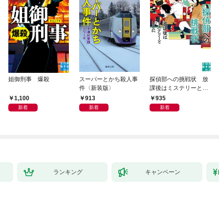
姐御刑事 爆殺
スーパーとかち殺人事
探偵部への挑戦状 放
件〈新装版〉
課後はミステリーとと
もに 新装版
1,100
913
935
新着
新着
新着
ランキング
キャンペーン