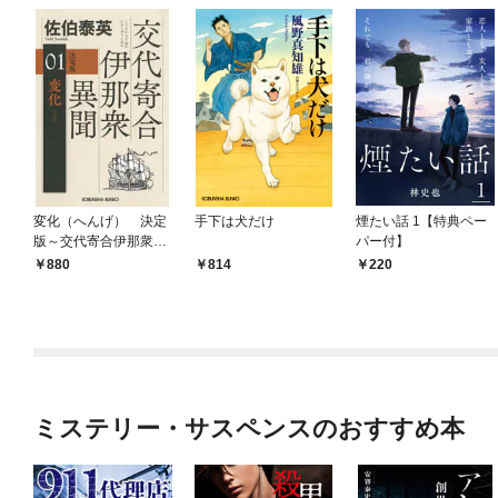
変化（へんげ） 決定
手下は犬だけ
煙たい話 1【特典ペー
版～交代寄合伊那衆異
パー付】
聞（1）～
880
814
220
ミステリー・サスペンスのおすすめ本