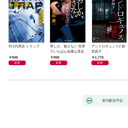
911代理店 トラップ
男しか、殺さない 世界
アンドロギュノス2 創
でいちばん凶暴な美女
世因子
946
968
1,776
新着
新着
新着
新刊配信予定