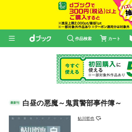
作品検索
カート
白昼の悪魔～鬼貫警部事件簿～
最新刊
鮎川哲也