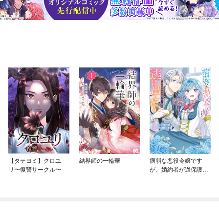
【タテヨミ】クロユ
結界師の一輪華
病弱な悪役令嬢です
リ〜復讐サークル〜
が、婚約者が過保護す
ぎて逃げ出したい(私た
ち犬猿の仲でしたよ
ね！？)