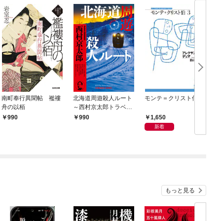
南町奉行異聞帖 襤褸
北海道周遊殺人ルート
モンテ＝クリスト伯3
舟の以栢
～西村京太郎トラベル
ミステリー・セレクシ
1,650
990
990
ョン（1）～
新着
もっと見る