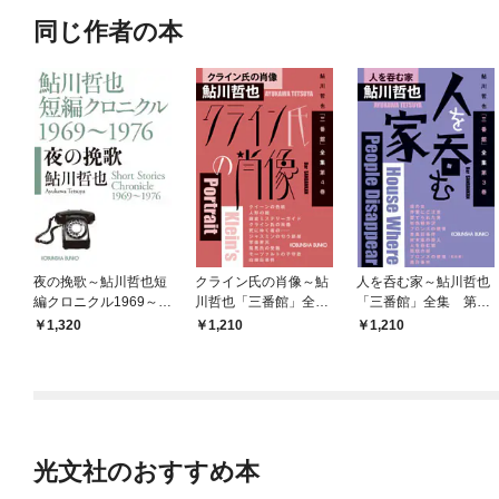
同じ作者の本
夜の挽歌～鮎川哲也短
クライン氏の肖像～鮎
人を呑む家～鮎川哲也
編クロニクル1969～1
川哲也「三番館」全
「三番館」全集 第3
976～
集 第4巻～
巻～
1,320
1,210
1,210
光文社のおすすめ本