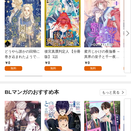
どうやら誰かの回帰に
後宮真贋判定人 【分冊
蜜月じかけの夜伽番 ～
美貌
巻き込まれたようです
版】 1話
異界の皇子と千一夜～
界で
【分冊版】 1話
【分冊版】 1話
たか
0
0
0
0
版】
無料
無料
無料
BLマンガのおすすめ本
もっと見る