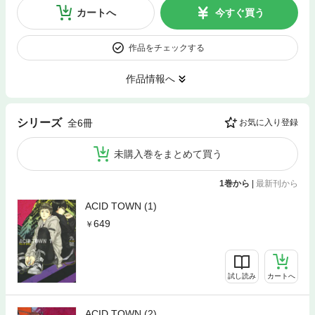
カートへ
今すぐ買う
作品をチェックする
作品情報へ
シリーズ
全6冊
お気に入り登録
未購入巻をまとめて買う
1巻から
|
最新刊から
ACID TOWN (1)
649
試し読み
カートへ
ACID TOWN (2)