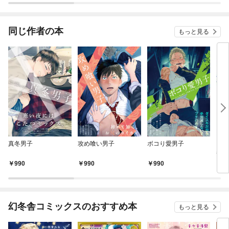
同じ作者の本
もっと見る
真冬男子
攻め喰い男子
ボコり愛男子
「放
番外
版】
990
990
990
3
幻冬舎コミックスのおすすめ本
もっと見る