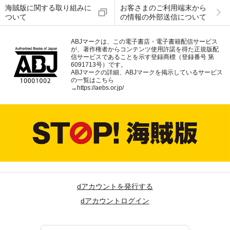
海賊版に関する取り組みに
お客さまのご利用端末から
ついて
の情報の外部送信について
ABJマークは、この電子書店・電子書籍配信サービス
が、著作権者からコンテンツ使用許諾を得た正規版配
信サービスであることを示す登録商標（登録番号 第
6091713号）です。
ABJマークの詳細、ABJマークを掲示しているサービス
の一覧はこちら
→
https://aebs.or.jp/
dアカウントを発行する
dアカウントログイン