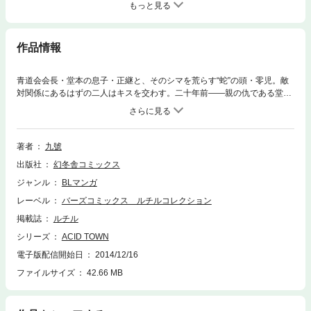
もっと見る
作品情報
青道会会長・堂本の息子・正継と、そのシマを荒らす“蛇”の頭・零児。敵
対関係にあるはずの二人はキスを交わす。二十年前――親の仇である堂本
に引き取られた美しき姉弟・緋沙子と零児を大切に思う正継。やがてその
優しい眼差しに、零児は……!?
著者
九號
出版社
幻冬舎コミックス
ジャンル
BLマンガ
レーベル
バーズコミックス ルチルコレクション
掲載誌
ルチル
シリーズ
ACID TOWN
電子版配信開始日
2014/12/16
ファイルサイズ
42.66 MB