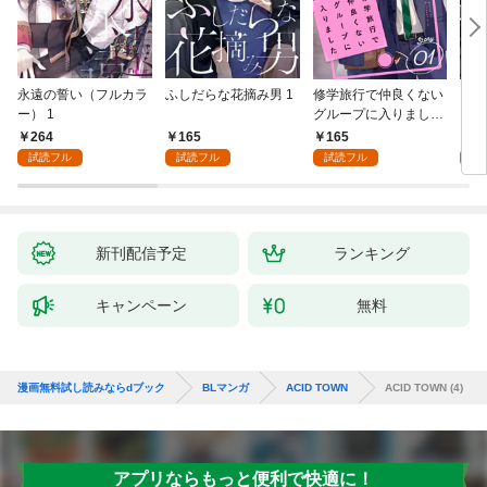
永遠の誓い（フルカラ
ふしだらな花摘み男 1
修学旅行で仲良くない
アル
ー） 1
グループに入りました
にな
【単話版】1巻
最強
264
165
165
0
が、
試読フル
試読フル
試読フル
ら執
す～
新刊配信予定
ランキング
キャンペーン
無料
漫画無料試し読みならdブック
BLマンガ
ACID TOWN
ACID TOWN (4)
アプリならもっと便利で快適に！