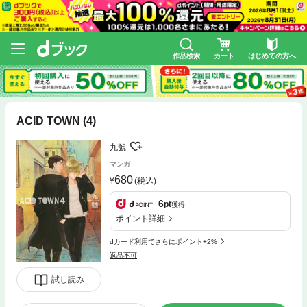
作品検索
カート
はじめての方へ
ACID TOWN (4)
九號
マンガ
680
(税込)
6
pt
獲得
ポイント詳細
dカード利用でさらにポイント+2%
返品不可
試し読み