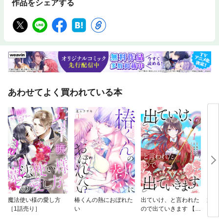
作品をシェアする
あわせてよく買われている本
魔法使い様の愛し方
椿くんの熱におぼれた
出ていけ、と言われた
運命
［1話売り］
い
ので出ていきます 【電
子単行本版】