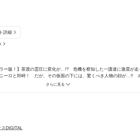
ト詳細
%
ラー版！】茶渡の霊圧に変化が…!? 危機を察知した一護達に激震が走
ニーロと対峙！ だが、その仮面の下には、驚くべき人物の顔が…!! 
DIGITAL