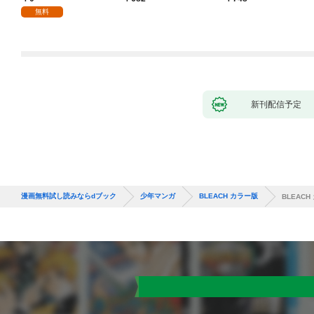
１
無料
新刊配信予定
漫画無料試し読みならdブック
少年マンガ
BLEACH カラー版
BLEACH