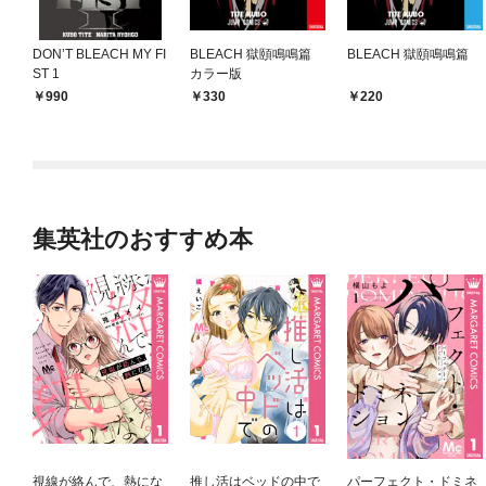
DON’T BLEACH MY FI
BLEACH 獄頤鳴鳴篇
BLEACH 獄頤鳴鳴篇
ST 1
カラー版
990
330
220
集英社のおすすめ本
視線が絡んで、熱にな
推し活はベッドの中で
パーフェクト・ドミネ