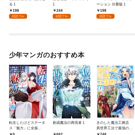
る 1
1
ーション 分冊版 1
198
244
198
試読フル
試読フル
試読フル
少年マンガのおすすめ本
転生したけどステータ
創成魔法の再現者 1
きのした魔法工務店
ス「魅力」に全振
異世界工法で最強の家
り！？(1)
づくりを（コミック）
0
682
748