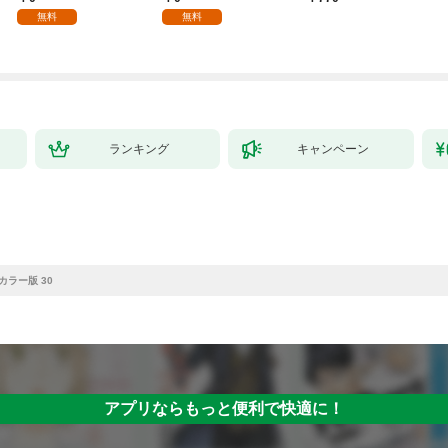
る。1
を目指すモブ転生者～
無料
無料
ランキング
キャンペーン
 カラー版 30
アプリならもっと便利で快適に！