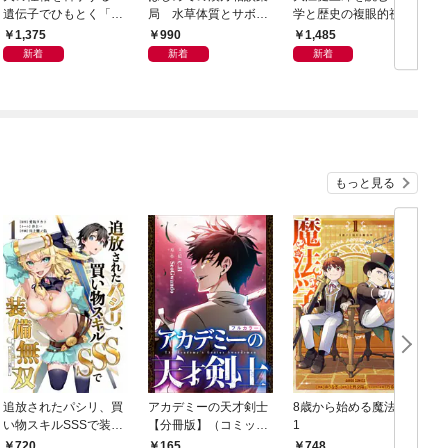
遺伝子でひもとく「最
局 水草体質とサボテ
学と歴史の複眼的視点
N
良の友」の進化
ン体質
から
1,375
990
1,485
新着
新着
新着
もっと見る
追放されたパシリ、買
アカデミーの天才剣士
8歳から始める魔法学
い物スキルSSSで装備
【分冊版】（コミッ
1
無双 ～買ったモノを
ク） １話【フルカラ
720
165
748