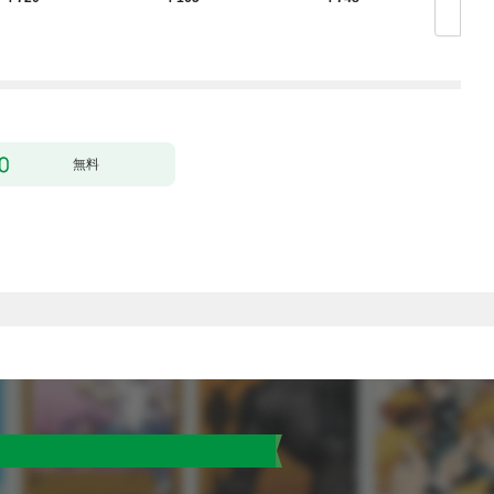
超強化して最強パーテ
ー】
ィー目指します～【単
行本版】 1巻
無料