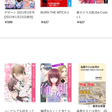
デザート 2021年3月号
BURN THE WITCH 1
新サクラ大戦 the Comi
[2021年1月22日発売]
c 1
599
627
627
ふしだらでも好きって
倫理をなくした女たち
為替介入とは何か 20