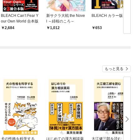
BLEACH Can’t Fear Y
新サクラ大戦 the Nove
BLEACH カラー版 1
B
our Own World 合本版
l ～緋桜のころ～
2,684
1,012
653
もっと見る
犬の性格を科学する
はじめての漢方相談薬
大江健三郎を読む 文
ヤ