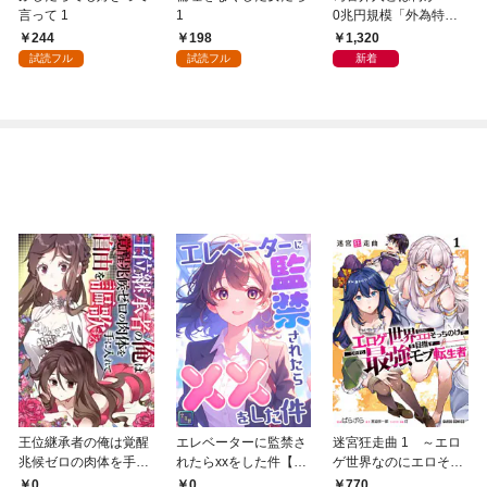
言って 1
1
0兆円規模「外為特
会」が生まれた謎
244
198
1,320
試読フル
試読フル
新着
王位継承者の俺は覚醒
エレベーターに監禁さ
迷宮狂走曲 1 ～エロ
兆候ゼロの肉体を手に
れたらxxをした件【全
ゲ世界なのにエロそっ
入れて自由を謳歌す
年齢版】(1)
ちのけでひたすら最強
0
0
770