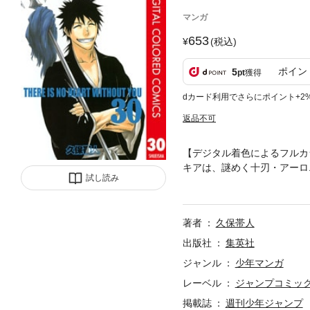
マンガ
653
(税込)
ポイン
5
pt
獲得
dカード利用でさらにポイント+2
返品不可
【デジタル着色によるフルカ
キアは、謎めく十刃・アーロ
試し読み
十刃の正体とは!?
著者
久保帯人
出版社
集英社
ジャンル
少年マンガ
レーベル
ジャンプコミックス
掲載誌
週刊少年ジャンプ