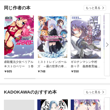
てくれません！？@C
OMIC
同じ作者の本
もっと見る
虐殺魔法少女ベリアル
ミストトレインガール
ギロチンマシン中村
ばけ
☆ストロベリー １巻
ズ ～霧の世界の車窓
奈々子 義務教育編
から～
〈新装版〉
605
748
550
7
KADOKAWAのおすすめ本
もっと見る