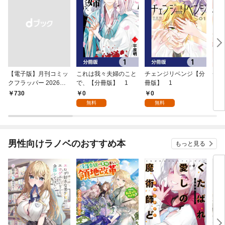
【電子版】月刊コミッ
これは我々夫婦のこと
チェンジリベンジ【分
チェ
クフラッパー 2026年9
で、【分冊版】 1
冊版】 1
月号
0
0
￥730
7
無料
無料
男性向けラノベのおすすめ本
もっと見る