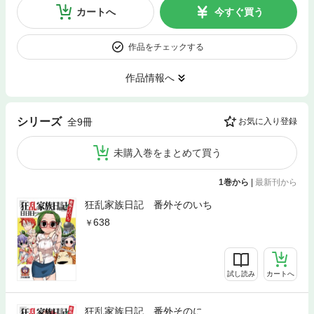
カートへ
今すぐ買う
作品をチェックする
作品情報へ
シリーズ
全9冊
お気に入り登録
未購入巻をまとめて買う
1巻から
|
最新刊から
狂乱家族日記 番外そのいち
638
試し読み
カートへ
狂乱家族日記 番外そのに