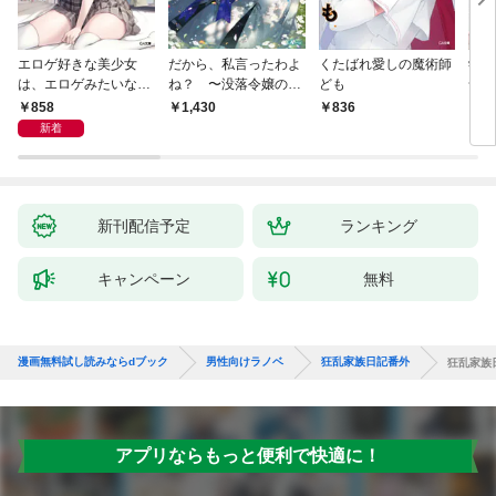
エロゲ好きな美少女
だから、私言ったわよ
くたばれ愛しの魔術師
学園
は、エロゲみたいなこ
ね？ 〜没落令嬢の案
ども
命の
と全部シてほしい【電
外楽しい領地改革〜
通い
858
1,430
836
8
子ＳＳ特典付き】
迫っ
新着
新刊配信予定
ランキング
キャンペーン
無料
漫画無料試し読みならdブック
男性向けラノベ
狂乱家族日記番外
狂乱家族
アプリならもっと便利で快適に！