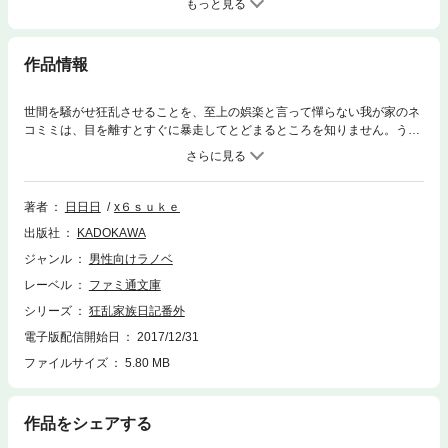
もっと見る
作品情報
世間を騒がせ狂乱させることを、至上の娯楽と言って憚らない我が家のネ
コミミは、目を離すとすぐに暴走してとどまるところを知りません。うち
は家族だけでも大変なのに、お願いですから普通の人を巻き込んでこれ以
上僕に頭痛の種を増やさないでほしいものです。そんなわけで、街中で神
だと宣う人外ネコミミを見かけても、けっして関わらないように！ でな
いと、次の「番外」の犠牲者（しゅじんこう）はあなたになるかも――。
著者
日日日
x６ｓｕｋｅ
人気シリーズ待望の“番外”スタート！
出版社
KADOKAWA
ジャンル
男性向けラノベ
レーベル
ファミ通文庫
シリーズ
狂乱家族日記番外
電子版配信開始日
2017/12/31
ファイルサイズ
5.80 MB
作品をシェアする