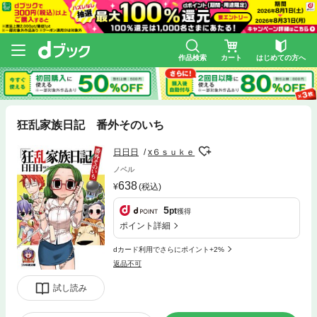
作品検索
カート
はじめての方へ
狂乱家族日記 番外そのいち
日日日
x６ｓｕｋｅ
ノベル
638
(税込)
5
pt
獲得
ポイント詳細
dカード利用でさらにポイント+2%
返品不可
試し読み