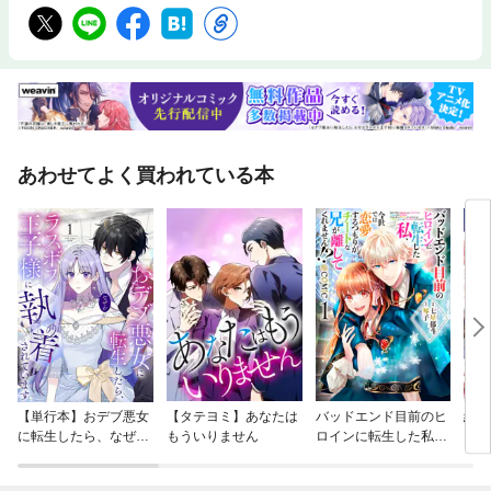
あわせてよく買われている本
【単行本】おデブ悪女
【タテヨミ】あなたは
バッドエンド目前のヒ
結界
に転生したら、なぜか
もういりません
ロインに転生した私、
ラスボス王子様に執着
今世では恋愛するつも
されています
りがチートな兄が離し