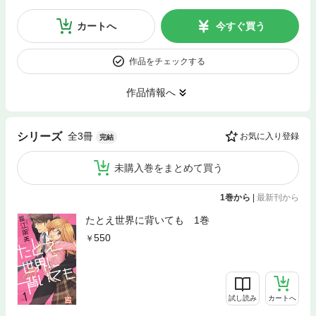
カートへ
今すぐ買う
作品をチェックする
作品情報へ
全3冊
シリーズ
お気に入り登録
完結
未購入巻をまとめて買う
1巻から
|
最新刊から
たとえ世界に背いても 1巻
550
試し読み
カートへ