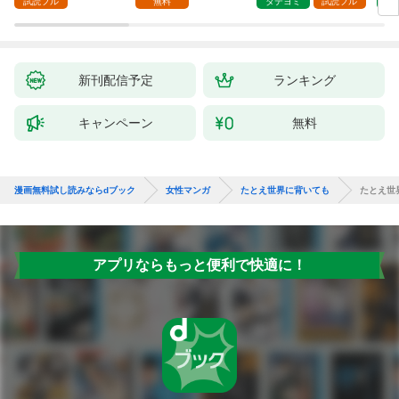
試読フル
無料
タテヨミ
試読フル
タ
新刊配信予定
ランキング
キャンペーン
無料
漫画無料試し読みならdブック
女性マンガ
たとえ世界に背いても
たとえ世
アプリならもっと便利で快適に！