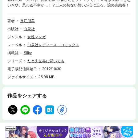
いきや、思わぬ不幸が…！？二人の切ない想いが心に迫る、涙の完結巻！
著者
長江朋美
出版社
白泉社
ジャンル
女性マンガ
レーベル
白泉社レディース・コミックス
掲載誌
Silky
シリーズ
たとえ世界に背いても
電子版配信開始日
2012/10/30
ファイルサイズ
25.08 MB
作品をシェアする