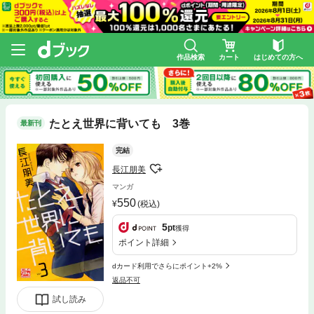
作品検索
カート
はじめての方へ
たとえ世界に背いても 3巻
最新刊
完結
長江朋美
マンガ
550
(税込)
5
pt
獲得
ポイント詳細
dカード利用でさらにポイント+2%
返品不可
試し読み