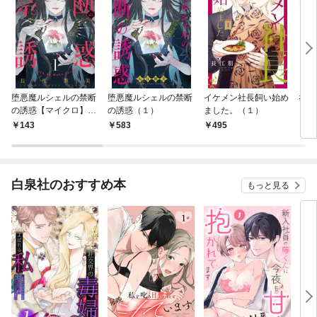
堕悪魔ルシェルの禁断
堕悪魔ルシェルの禁断
イケメン社長飼い始め
#レ
の誘惑【マイクロ】
の誘惑（１）
ました。（１）
ソロ
（１）
143
583
495
6
白泉社のおすすめ本
もっと見る