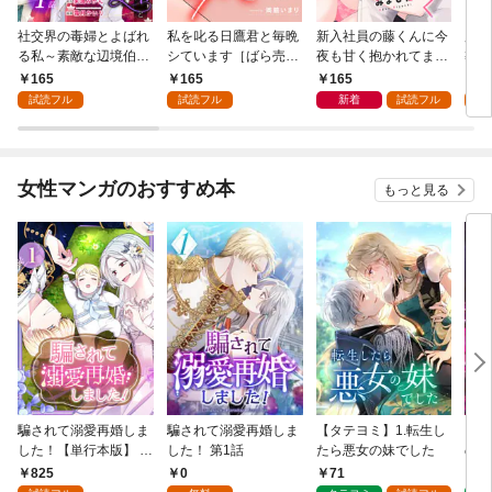
社交界の毒婦とよばれ
私を叱る日鷹君と毎晩
新入社員の藤くんに今
魔導
る私～素敵な辺境伯令
シています［ばら売
夜も甘く抱かれてます
導書
息に腕を折られたの
り］ 第1話
［ばら売り］ 第1話
の精
165
165
165
1
で、責任とってもらい
した
試読フル
試読フル
新着
試読フル
試
ます～［ばら売り］
下が
第1話
にい
り］
女性マンガのおすすめ本
もっと見る
騙されて溺愛再婚しま
騙されて溺愛再婚しま
【タテヨミ】1.転生し
【タ
した！【単行本版】 1
した！ 第1話
たら悪女の妹でした
の私
巻
825
0
71
7