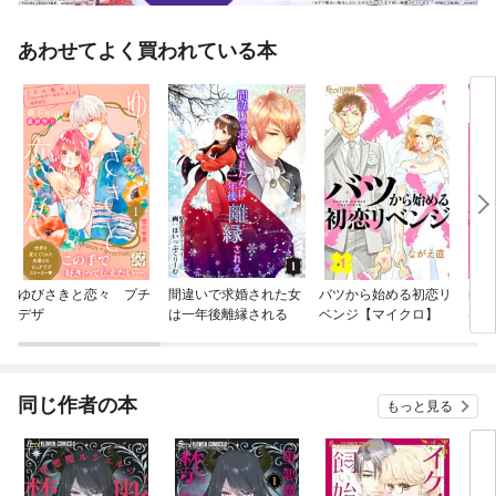
あわせてよく買われている本
ゆびさきと恋々 プチ
間違いで求婚された女
バツから始める初恋リ
no
デザ
は一年後離縁される
ベンジ【マイクロ】
は、
い
同じ作者の本
もっと見る