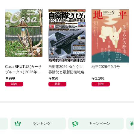
Casa BRUTUS(カーサ
自衛隊2026 ゆらぐ世
地平2026年9月号
ブルータス) 2026年 9
界情勢と最新防衛戦略
月号 [もっと学べる！
999
950
1,100
動物園と水族館]
新着
新着
新着
ランキング
キャンペーン