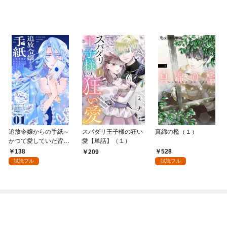
追放令嬢からの手紙～
スパダリ王子様の狂い
真綿の檻（１）
かつて愛していた皆さ
愛【単話】（１）
まへ 私のことなどお忘
138
528
209
れですか？～【単話】
試読フル
試読フル
（１）