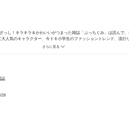
ざっし！キラキラ＆かわいいがつまった雑誌「ぷっちぐみ」は読んで、
に大人気のキャラクター、今ドキ小学生のファッショントレンド、流行
版には付録や、組み立てページなどの一部のページはつきません。※電
。※表示している表紙は書店売りのものです。特集や登場キャラクター
では版権の都合上などで、掲載されないページがございます。※電子版
が違うページなどがある場合がございます。※この作品はカラー版（漫
の端末によっては、一部読みづらい場合がございます。
雑誌
/28