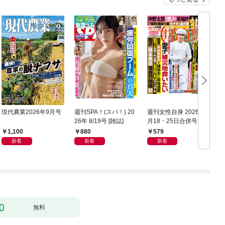
現代農業2026年9月号
週刊SPA！(スパ！) 20
週刊女性自身 2026年8
サ
26年 8/19号 [雑誌]
月18・25日合併号
／
1,100
880
579
新着
新着
新着
無料