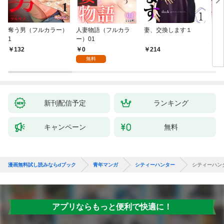
奪う男（フルカラー）
人妻物語（フルカラ
妻、交換します１
ごめ
1
ー）01
ない
0
132
214
1
無料
新刊配信予定
ランキング
キャンペーン
無料
漫画無料試し読みならdブック
青年マンガ
シティーハンター
シティーハン
アプリならもっと便利で快適に！