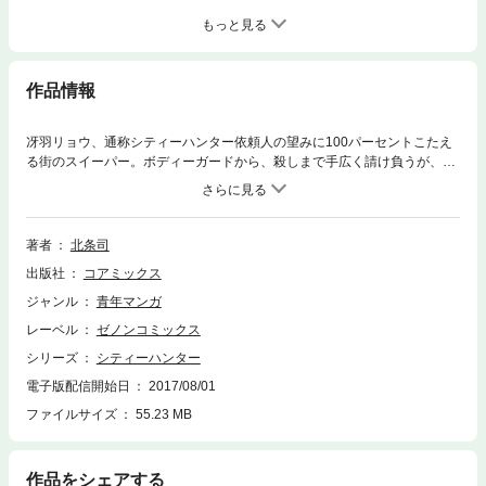
もっと見る
作品情報
冴羽リョウ、通称シティーハンター依頼人の望みに100パーセントこたえ
る街のスイーパー。ボディーガードから、殺しまで手広く請け負うが、依
頼は美女絡みか、依頼人の本音に「心が震えた時」しか受けない。今は亡
き親友の妹、槇村香をパートナーに病んだ都会の闇に蠢く悪を撃つ！！Co
mplete editionでは…・雑誌掲載当時のカラーページを完全再現！！・過
去のコミックスにて未収録ページも復活収録！！
著者
北条司
出版社
コアミックス
ジャンル
青年マンガ
レーベル
ゼノンコミックス
シリーズ
シティーハンター
電子版配信開始日
2017/08/01
ファイルサイズ
55.23 MB
作品をシェアする