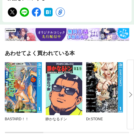
あわせてよく買われている本
BASTARD！！
静かなるドン
Dr.STONE
レス