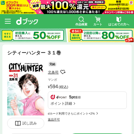
作品検索
カート
はじめての方へ
シティーハンター ３１巻
完結
北条司
マンガ
594
(税込)
5
pt
獲得
ポイント詳細
dカード利用でさらにポイント+2%
返品不可
試し読み