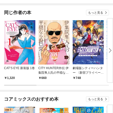
同じ作者の本
もっと見る
CAT’S EYE 新装版 1巻
CITY HUNTER外伝 伊
劇場版シティーハンタ
シテ
集院隼人氏の平穏なら
ー 〈新宿プライベー
メコ
ぬ日常 1巻
ト・アイズ〉 公式ノ
クレ
1,320
660
748
7
ベライズ
編
コアミックスのおすすめ本
もっと見る