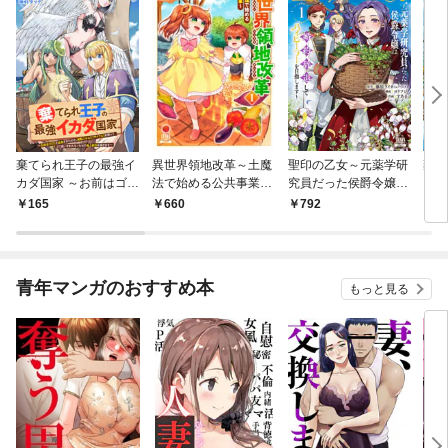
棄てられ王子の最強イ
異世界領地改革～土魔
聖印の乙女～元薬学研
棄て
カダ国家 ～お前はゴミ
法で始める公共事業～
究員だった侯爵令嬢は
カダ
だと追放されたので、
1巻
婚約辞退してハイヒー
だと
165
660
792
7
無駄スキル【リサイク
ラーを目指します～ 1
無駄
ル】を使ってゴミ扱い
巻【特典イラスト付
ル】
されたモノたちで海上
き】
され
都市を築きます～ 分冊
都市
青年マンガのおすすめ本
もっと見る
版 1巻
【特