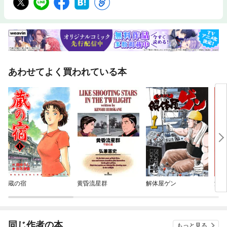
あわせてよく買われている本
蔵の宿
黄昏流星群
解体屋ゲン
深夜
同じ作者の本
もっと見る