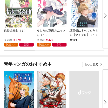
信長協奏曲（１）
うしろの正面カムイさ
旦那様はすべてを与え
はじ
ん（１）
る【マイクロ】（１）
（１
759
379
759
379
7
121
試読フル
割引
試読フル
割引
試
青年マンガのおすすめ本
もっと見る