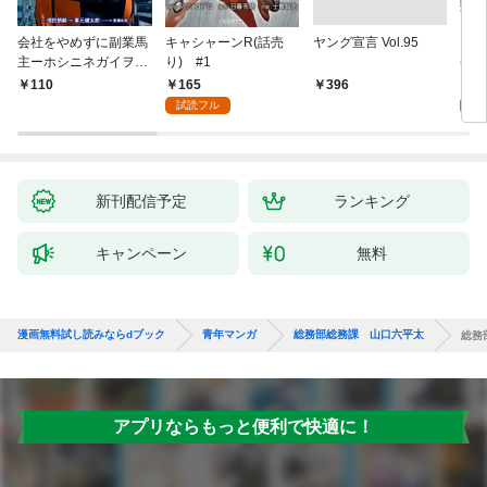
会社をやめずに副業馬
キャシャーンR(話売
ヤング宣言 Vol.95
キミ
主ーホシニネガイヲ
り) #1
(話
ー 1
165
1
110
￥396
試読フル
試
新刊配信予定
ランキング
キャンペーン
無料
漫画無料試し読みならdブック
青年マンガ
総務部総務課 山口六平太
総務
アプリならもっと便利で快適に！