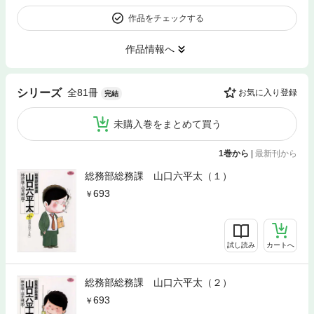
作品をチェックする
作品情報へ
全81冊
シリーズ
お気に入り登録
完結
未購入巻をまとめて買う
1巻から
|
最新刊から
総務部総務課 山口六平太（１）
693
試し読み
カートへ
総務部総務課 山口六平太（２）
693