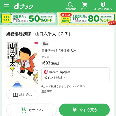
作品検索
カート
はじめての方へ
総務部総務課 山口六平太（２７）
完結
高井研一郎
林律雄
マンガ
693
(税込)
6
pt
獲得
ポイント詳細
dカード利用でさらにポイント+2%
返品不可
試し読み
カートへ
今すぐ買う