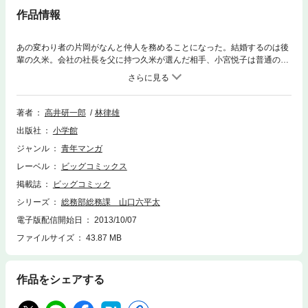
作品情報
あの変わり者の片岡がなんと仲人を務めることになった。結婚するのは後
輩の久米。会社の社長を父に持つ久米が選んだ相手、小宮悦子は普通のO
L。自分が選んだ相手と結婚させようとしていた久米の母親は…。
著者
高井研一郎
林律雄
出版社
小学館
ジャンル
青年マンガ
レーベル
ビッグコミックス
掲載誌
ビッグコミック
シリーズ
総務部総務課 山口六平太
電子版配信開始日
2013/10/07
ファイルサイズ
43.87 MB
作品をシェアする