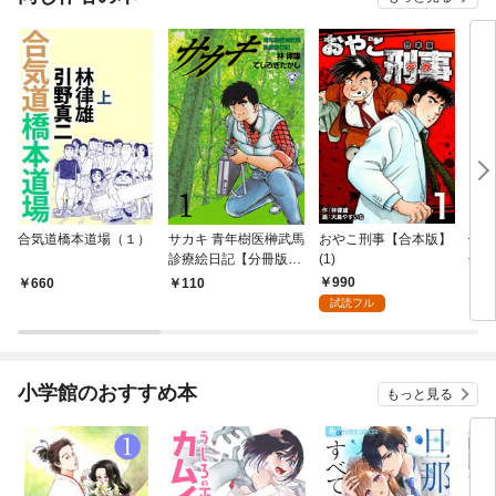
合気道橋本道場（１）
サカキ 青年樹医榊武馬
おやこ刑事【合本版】
俺は
診療絵日記【分冊版】
(1)
冊版
1
990
660
110
2
試読フル
小学館のおすすめ本
もっと見る