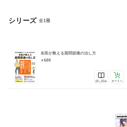
クロス腰反らし外転が難しいタ
て上体ひねり内転が難しいタイ
ぐら内旋が難しいタイプ1 仰
シリーズ
全1冊
タイルを和式から洋式に変え
痛が和らぐ便利グッズ1 歩
が和らぐ便利グッズ3 その
行う「お風呂エクサ」睡眠中の
名医が教える股関節痛の治し方
689
試し読み
カートへ