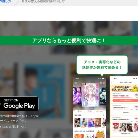
の治し方
名医が教える股関節痛の治し方
アプリならもっと便利で快適に！
の他の国や地域におけるApple
c.のサービスマークです。
ogle LLC の商標です。