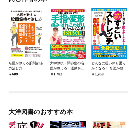
名医が教える股関節痛
大学教授・関節症の名
どんなに硬い体も柔ら
の治し方
医が教える 運動を頑
かくなる！ 名医が教え
張らなくても 手指の変
るすごいストレッチ
689
1,782
1,958
形 痛み・はれ・こわば
りが自力でよくなる！
１分ほぐし大全
大洋図書のおすすめ本