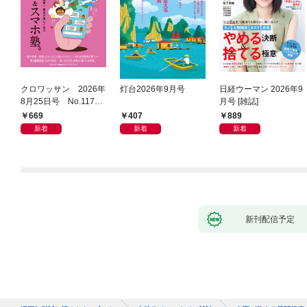
クロワッサン 2026年
灯台2026年9月号
日経ウーマン 2026年9
8月25日号 No.1171
月号 [雑誌]
[大人のAI＆スマホ
669
407
889
塾。]
新着
新着
新着
新刊配信予定