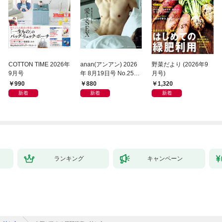
COTTON TIME 2026年
anan(アンアン) 2026
野菜だより (2026年9
9月号
年 8月19日号 No.2507
月号)
[愛とSEX]
990
880
1,320
新着
新着
新着
ランキング
キャンペーン