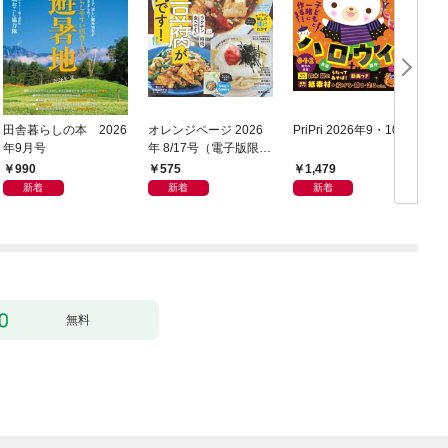
田舎暮らしの本 2026
オレンジページ 2026
PriPri 2026年9・10月
a
年9月号
年 8/17号（電子版限定
年
特典付き）
990
575
1,479
新着
新着
新着
＆
無料