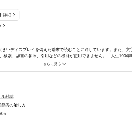
ト詳細
%
大きいディスプレイを備えた端末で読むことに適しています。また、文
、検索、辞書の参照、引用などの機能が使用できません。「人生100年
生活を続けることです。その鍵を握るのが股関節です。股関節は運動器
ると日常生活の広範囲にわたり支障が出ます。転倒や骨折のリスクが高
ません。健康長寿を目指すなら、早い段階から股関節をケアして「股関
、長年の研究や医療現場で培った経験をもとに、変形性股関節症の症状
介しています。監修者は、北里大学大学院 医療系研究科 整形外科学/ス
生。【コンテンツ】はじめに巻頭特集1死ぬまで元気に歩けるかどうか
イル雑誌
きたい股関節の基礎知識3股関節痛の最大の原因・変形性股関節症変形性
関節痛の治し方
 股関節の痛みを改善する体操股関節痛の改善の鍵を握る○○○1 ファシ
股関節痛の改善の鍵を握る○○○3 滑液股関節痛の解消に効果抜群! 「3Dジ
/05
しフロントライン伸ばし」股関節の不調・痛みを劇的に改善! 症状別の
屈曲が難しいタイプ2 背中伸ばし伸展が難しいタイプ 足を前に踏み出す
難しいタイプ1 腰反らし伸展が難しいタイプ2 仰向けひざ抱え伸展が難