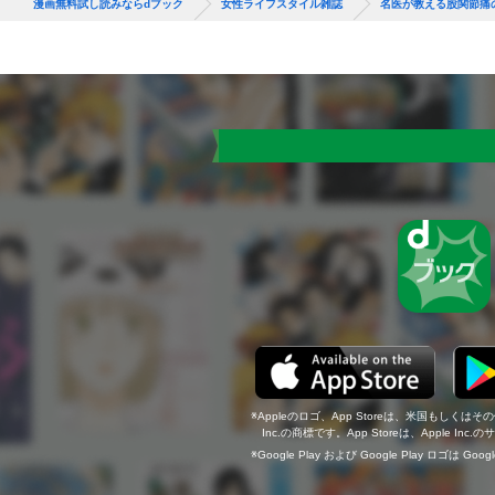
漫画無料試し読みならdブック
女性ライフスタイル雑誌
名医が教える股関節痛
Appleのロゴ、App Storeは、米国もしくはそ
Inc.の商標です。App Storeは、Apple In
Google Play および Google Play ロゴは Go