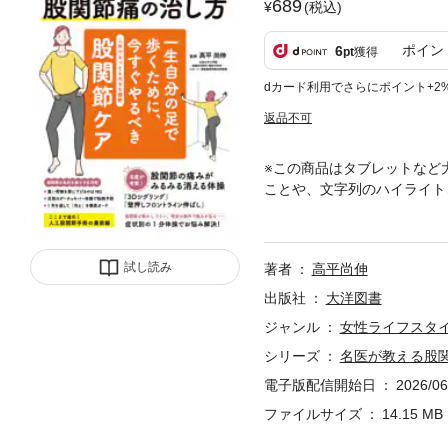
689
(税込)
ポイン
6
pt
獲得
dカード利用でさらにポイント+2
返品不可
※この商品はタブレットなど
ことや、文字列のハイライト
今、できるだけ長く自立した
いるため、その機能が低下す
態や寝たきりにも直結しかね
試し読み
著者
高平尚伸
ることが大切です。本誌では
体操やセルフケアを数多く紹
出版社
大洋図書
理学療法学教授の高平尚伸先
ジャンル
女性ライフスタ
決まる!2最低限押さえてお
シリーズ
名医が教える股
がわかるチェックリスト第1章
の鍵を握る○○○2 22の筋肉
電子版配信開始日
2026/06
リングの効果を高める「壁押
ファイルサイズ
14.15 MB
しいタイプ1 とんがり体操
簡単猫背セルフチェック伸展が