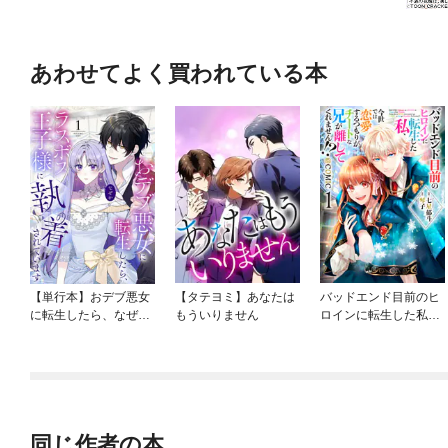
あわせてよく買われている本
【単行本】おデブ悪女
【タテヨミ】あなたは
バッドエンド目前のヒ
に転生したら、なぜか
もういりません
ロインに転生した私、
ラスボス王子様に執着
今世では恋愛するつも
されています
りがチートな兄が離し
てくれません！？@C
OMIC
同じ作者の本