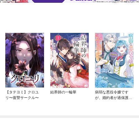
【タテヨミ】クロユ
結界師の一輪華
病弱な悪役令嬢です
リ〜復讐サークル〜
が、婚約者が過保護す
ぎて逃げ出したい(私た
ち犬猿の仲でしたよ
ね！？)