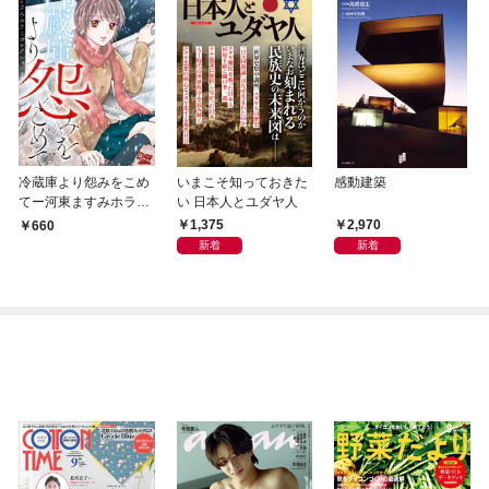
冷蔵庫より怨みをこめ
いまこそ知っておきた
感動建築
てー河東ますみホラー
い 日本人とユダヤ人
コレクション 1ー
1,375
2,970
660
新着
新着