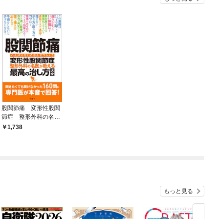
股関節痛 変形性股関
節症 整形外科の名医
が教える 最高の治し
1,738
方大全 聞きたくても
聞けなかった160問に
専門医が本音で回答！
もっと見る