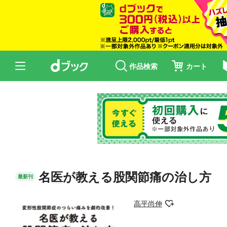
作品検索
カート
名医が教える股関節痛の治し方
最新刊
高平尚伸