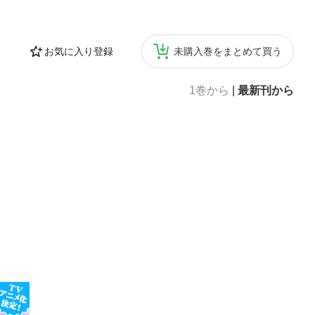
タイプ1 ひざ立
いタイプ2 片あ
わる生活術生活ス
お気に入り登録
未購入巻をまとめて買う
くり動く股関節
靴を選ぶ股関節痛
につかりながら
1巻から
|
最新刊から
手術の最前線