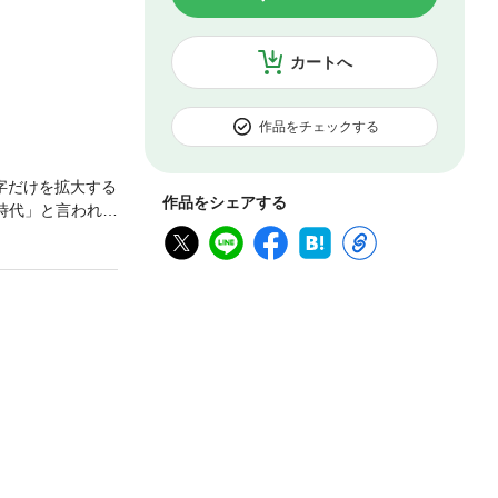
カートへ
作品をチェックする
字だけを拡大する
作品をシェアする
時代」と言われる
の中核を担って
まり、要介護状
節力」を維持す
の改善に有効な
ポーツ・運動器
は「股関節力」で
股関節症の進行度
ア股関節痛の改善
グリング」3Dジグ
1分体操屈曲が難
と後ろの脚が痛い
しいタイプ3 足