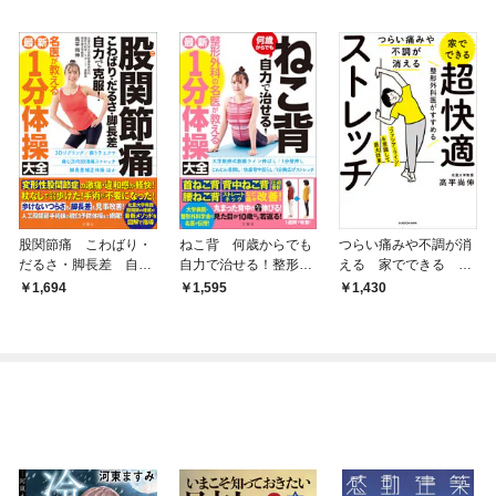
股関節痛 こわばり・
ねこ背 何歳からでも
つらい痛みや不調が消
だるさ・脚長差 自力
自力で治せる！整形外
える 家でできる 超
で克服！ 名医が教え
科の名医陣が教える最
快適ストレッチ
1,694
1,595
1,430
る最新１分体操大全
新１分体操大全