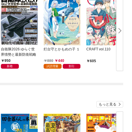
自衛隊2026 ゆらぐ世
灯台守とかもめの子 １
CRAFT vol.110
界情勢と最新防衛戦略
950
880
440
605
新着
試読増量
割引
もっと見る