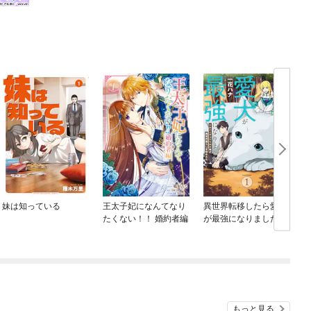
妹は知っている
王太子妃になんてなり
異世界転移したら愛犬
たくない！！ 婚約者編
が最強になりました ～
シルバーフェンリルと
俺が異世界暮らしを始
めたら～ THE COMIC
もっと見る