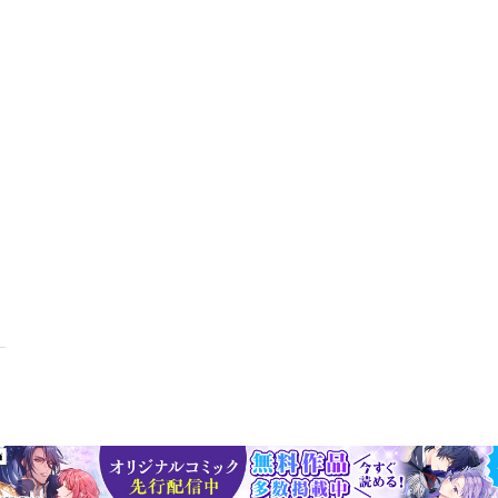
イプ1 3Dジグリング外転が難しいタイプ2 開脚また割り内転が難しい
プ2 横向き両脚上げ外旋が難しいタイプ1 仰向け脚パタパタ外旋が難し
向けひざ倒し内旋が難しいタイプ2 足つかみひねり第2章 股関節をいた
る物理的な重さを軽くする日常生活で気をつけたい動作動き始めはゆっ
くときは迷わず杖を使う股関節痛が和らぐ便利グッズ2 股関節にやさしい
他の便利グッズをフル活用体を冷やさないつまずきや転倒を徹底防止湯船
痛みを改善!「快眠ストレッチ」COLUMN ここまで進化! 人工股関節