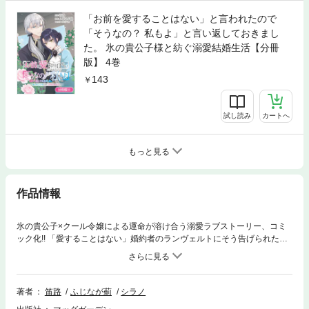
「お前を愛することはない」と言われたので
「そうなの？ 私もよ」と言い返しておきまし
た。 氷の貴公子様と紡ぐ溺愛結婚生活【分冊
版】 4巻
143
試し読み
カートへ
もっと見る
作品情報
氷の貴公子×クール令嬢による運命が溶け合う溺愛ラブストーリー、コミ
ック化!! 「愛することはない」婚約者のランヴェルトにそう告げられた瞬
間、伯爵令嬢・テレシアは「そうなの？ 私もよ」と笑って返す。恋も愛も
理解しがたい彼女にとって、その宣言はむしろ好都合だった。だが“氷の貴
公子”と噂される彼は、契約結婚のはずなのに無表情のまま毎週デートに誘
い、次第に態度を変えていく。目的の読めない行動に戸惑いながらも、テ
著者
笛路
ふじなが薊
シラノ
レシアは少しずつ彼との距離を縮めていくのだが…!?【第1話前編収録】