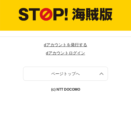
dアカウントを発行する
dアカウントログイン
ページトップへ
(c) NTT DOCOMO