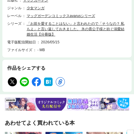
出版社
マッグガーデン
ジャンル
少女マンガ
レーベル
マッグガーデンコミックスavarusシリーズ
シリーズ
「お前を愛することはない」と言われたので「そうなの？ 私
もよ」と言い返しておきました。 氷の貴公子様と紡ぐ溺愛結
婚生活【分冊版】
電子版配信開始日
2026/05/15
ファイルサイズ
- MB
作品をシェアする
あわせてよく買われている本