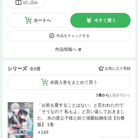
試し読み
カートへ
今すぐ買う
作品をチェックする
作品情報へ
シリーズ
全6冊
お気に入り登録
未購入巻をまとめて買う
1巻から
|
最新刊から
「お前を愛することはない」と言われたので
「そうなの？ 私もよ」と言い返しておきまし
た。 氷の貴公子様と紡ぐ溺愛結婚生活【分冊
版】 1巻
143