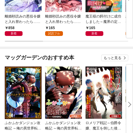
離婚秒読みの悪役令嬢
離婚秒読みの悪役令嬢
魔王様の餌付けに成功
結婚
と入れ替わったら…旦
と入れ替わったら…旦
しました～魔界の定食
者を
那様が離してくれませ
那様が離してくれませ
屋で悪役令嬢が魔族の
任取
858
165
165
0
ん！？【単行本版】
ん！？１
胃袋を掴みます～（コ
【第
新着
試読フル
新着
【電子限定】
ミック） 分冊版 1
マッグガーデンのおすすめ本
もっと見る
ふかふかダンジョン攻
ふかふかダンジョン攻
ロメリア戦記～伯爵令
空賊
略記 ～俺の異世界転生
略記 ～俺の異世界転生
嬢、魔王を倒した後も
【分