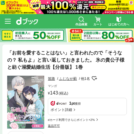
作品検索
カート
はじめての方へ
「お前を愛することはない」と言われたので「そうな
の？ 私もよ」と言い返しておきました。 氷の貴公子様
と紡ぐ溺愛結婚生活【分冊版】 1巻
笛路
ふじなが薊
他1名
マンガ
143
(税込)
1
pt
獲得
ポイント詳細
dカード利用でさらにポイント+2%
返品不可