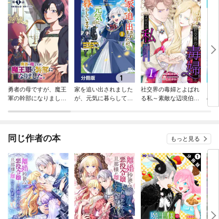
勇者の母ですが、魔王
家を追い出されました
社交界の毒婦とよばれ
シン
軍の幹部になりまし
が、元気に暮らしてい
る私～素敵な辺境伯令
ので
た。【単話版】
ます ～チートな魔法
息に腕を折られたの
ール
と前世知識で快適便利
で、責任とってもらい
ん！
なセカンドライフ！～
ます～［ばら売り］
【分冊版】
同じ作者の本
もっと見る