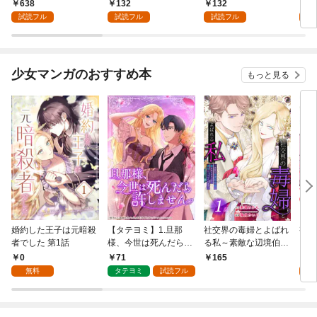
冒険譚～ 1巻
冒険譚～【分冊版】 1
人類やばそうだから軍
638
132
132
1
巻
隊組織する～【分冊
試読フル
試読フル
試読フル
試
版】 1巻
少女マンガのおすすめ本
もっと見る
婚約した王子は元暗殺
【タテヨミ】1.旦那
社交界の毒婦とよばれ
視線
者でした 第1話
様、今世は死んだら許
る私～素敵な辺境伯令
る 1
しません
息に腕を折られたの
0
71
1
165
で、責任とってもらい
無料
タテヨミ
試読フル
試
ます～［ばら売り］
第1話