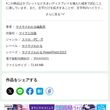
※この商品はタブレットなど大きいディスプレイを備えた端末で読むこと
に適しています。また、文字だけを拡大することや、文字列のハイライ
ト、検索、辞書の参照、引用などの機能が使用できません。素早く・効率
的にPowerPoint 2013の操作をマスター！大好評「サクサクわかる」シリ
ーズのPowerPoint 2013です。見やすくわかりやすい大きな画面で、一つ
一つ順を追って操作を解説しています。1つの解説が基本的に見開き2ペー
著者
サクサクわかる編集部
ジで完結しますので、通して読むだけでなく、必要なところだけを探して
出版社
マイナビ出版
読んでもOK。効率的にマスターできます。ワンランク上の知識が身に付
くコラムも豊富に用意しています。■CONTENTSChapter 1：PowerPoint
ジャンル
スマホ・PC・IT
の基本操作／Chapter 2：スライドの作成と文字入力／Chapter 3：スライ
レーベル
サクサクわかる
ドの編集とデザイン／Chapter 4：オブジェクトの挿入と編集／Chapter
5：図形オブジェクトの作成と編集／Chapter 6：表とグラフの作成と編集
シリーズ
サクサクわかる PowerPoint 2013
／Chapter 7：スライド切り替え効果とアニメーションの設定／Chapter
電子版配信開始日
2014/10/21
8：スライドショーの実行／Chapter 9：保存と印刷／Chapter 10：Power
ファイルサイズ
71.64 MB
Pointの活用範囲を広げる
作品をシェアする