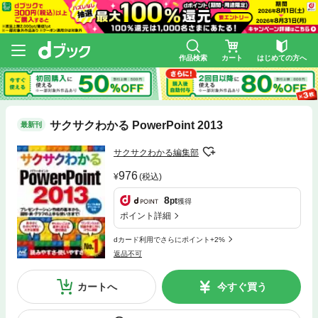
作品検索
カート
はじめての方へ
サクサクわかる PowerPoint 2013
最新刊
サクサクわかる編集部
976
(税込)
8
pt
獲得
ポイント詳細
dカード利用でさらにポイント+2%
返品不可
カートへ
今すぐ買う