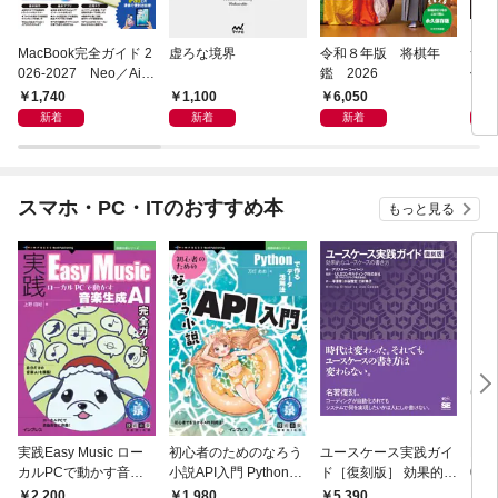
MacBook完全ガイド 2
虚ろな境界
令和８年版 将棋年
つく
026-2027 Neo／Air
鑑 2026
像生
／Pro対応
1,740
1,100
6,050
4,
新着
新着
新着
スマホ・PC・ITのおすすめ本
もっと見る
実践Easy Music ロー
初心者のためのなろう
ユースケース実践ガイ
Ma
カルPCで動かす音楽
小説API入門 Pythonで
ド［復刻版］ 効果的な
026
生成AI完全ガイド
作るデータ活用法
ユースケースの書き方
／P
2,200
1,980
5,390
1,