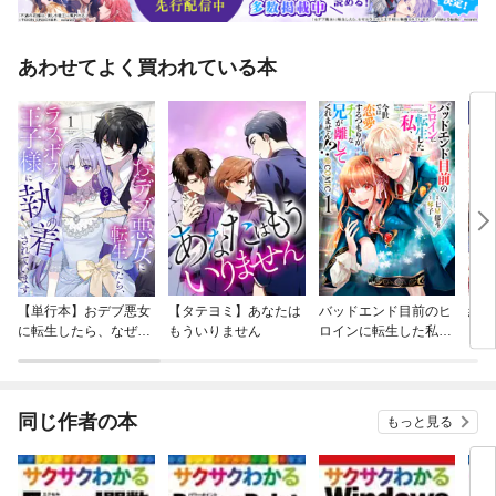
あわせてよく買われている本
【単行本】おデブ悪女
【タテヨミ】あなたは
バッドエンド目前のヒ
結界
に転生したら、なぜか
もういりません
ロインに転生した私、
ラスボス王子様に執着
今世では恋愛するつも
されています
りがチートな兄が離し
てくれません！？@C
OMIC
同じ作者の本
もっと見る