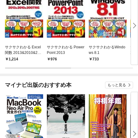
サクサクわかる Excel
サクサクわかる Power
サクサクわかるWindo
サク
関数 2013&2010&200
Point 2013
ws 8.1
201
7対応
1,214
976
733
8
マイナビ出版のおすすめ本
もっと見る