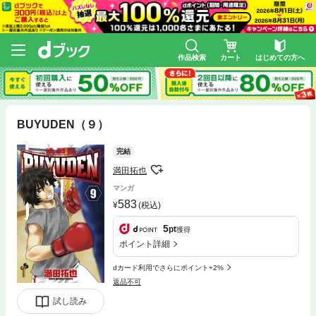
作品検索
カート
はじめての方へ
BUYUDEN（９）
完結
満田拓也
マンガ
583
(税込)
5
pt
獲得
ポイント詳細
dカード利用でさらにポイント+2%
返品不可
試し読み