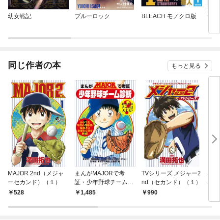
幼女戦記
ブルーロック
BLEACH モノクロ版
予知
同じ作者の本
もっと見る
MAJOR 2nd（メジャ
まんがMAJORで考
TVシリーズ メジャー2
小
ーセカンド）（１）
証・少年野球チーム診
nd（セカンド）（１）
小説
断
ｎｄ
528
1,485
990
7
～