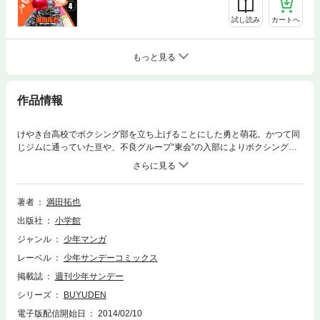
試し読み
カートへ
もっと見る
作品情報
けやき台高校でボクシング部を立ち上げることにした勇と萌花。かつて同
じジムに通っていた亘や、不良グループ“東会”の入部によりボクシング部
発足に必要な人数が集まった！ついに、けやき台高校ボクシング部は本格
的に活動を開始するが…！？
著者
満田拓也
出版社
小学館
ジャンル
少年マンガ
レーベル
少年サンデーコミックス
掲載誌
週刊少年サンデー
シリーズ
BUYUDEN
電子版配信開始日
2014/02/10