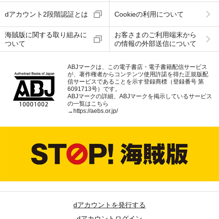
dアカウント2段階認証とは
Cookieの利用について
海賊版に関する取り組みに
お客さまのご利用端末から
ついて
の情報の外部送信について
ABJマークは、この電子書店・電子書籍配信サービス
が、著作権者からコンテンツ使用許諾を得た正規版配
信サービスであることを示す登録商標（登録番号 第
6091713号）です。
ABJマークの詳細、ABJマークを掲示しているサービス
の一覧はこちら
→
https://aebs.or.jp/
dアカウントを発行する
dアカウントログイン