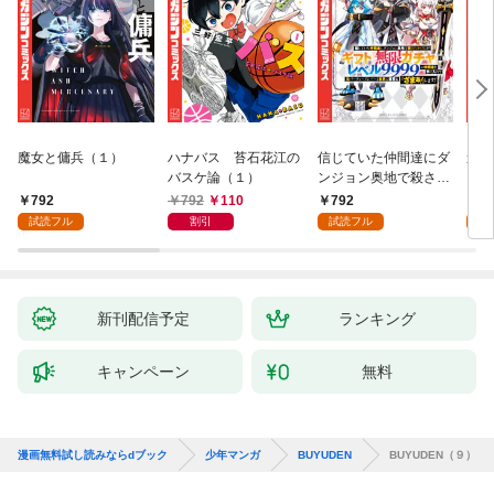
魔女と傭兵（１）
ハナバス 苔石花江の
信じていた仲間達にダ
追放
バスケ論（１）
ンジョン奥地で殺され
『自
かけたがギフト『無限
領地
792
792
110
792
7
ガチャ』でレベル９９
強の
試読フル
割引
試読フル
試
９９の仲間達を手に入
～最
れて元パーティーメン
で始
バーと世界に復讐＆
拓ス
『ざまぁ！』します！
（１
（１）
新刊配信予定
ランキング
キャンペーン
無料
漫画無料試し読みならdブック
少年マンガ
BUYUDEN
BUYUDEN（９）