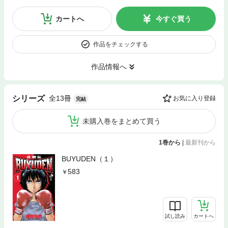
カートへ
今すぐ買う
作品をチェックする
作品情報へ
全13冊
シリーズ
お気に入り登録
完結
未購入巻をまとめて買う
1巻から
|
最新刊から
BUYUDEN（１）
583
試し読み
カートへ