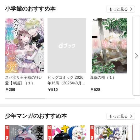
小学館のおすすめ本
もっと見る
スパダリ王子様の狂い
ビッグコミック 2026
真綿の檻（１）
こん
愛【単話】（１）
年16号（2026年8月7
（１
日発売）
209
￥510
528
5
少年マンガのおすすめ本
もっと見る