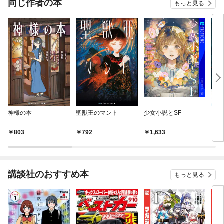
同じ作者の本
もっと見る
神様の本
聖獣王のマント
少女小説とSF
【合
き 
4巻
803
792
1,633
2,
講談社のおすすめ本
もっと見る