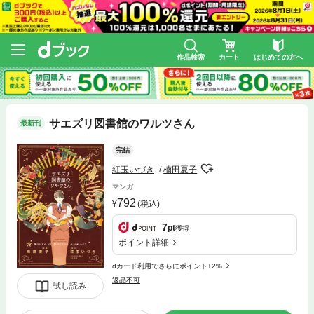
作品検索
カート
はじめての方へ
サエズリ図書館のワルツさん
最新刊
完結
紅玉いづき
楠田夏子
マンガ
792
(税込)
7
pt
獲得
ポイント詳細
dカード利用でさらにポイント+2%
返品不可
試し読み