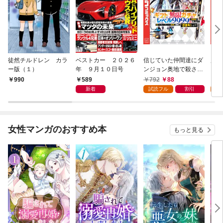
徒然チルドレン カラ
ベストカー ２０２６
信じていた仲間達にダ
魔女
ー版（１）
年 ９月１０日号
ンジョン奥地で殺され
かけたがギフト『無限
589
792
88
7
990
ガチャ』でレベル９９
新着
試読フル
割引
試
９９の仲間達を手に入
れて元パーティーメン
バーと世界に復讐＆
『ざまぁ！』します！
女性マンガのおすすめ本
もっと見る
（１）