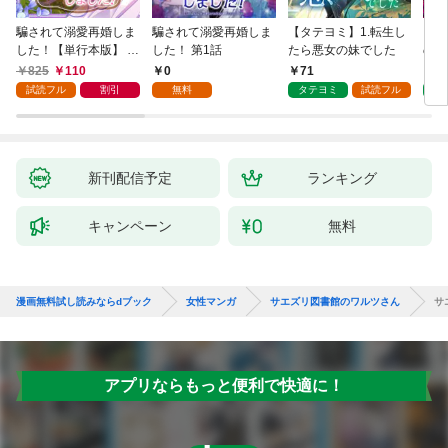
騙されて溺愛再婚しま
騙されて溺愛再婚しま
【タテヨミ】1.転生し
【タ
した！【単行本版】 1
した！ 第1話
たら悪女の妹でした
の私
巻
825
110
0
71
7
試読フル
割引
無料
タテヨミ
試読フル
タ
新刊配信予定
ランキング
キャンペーン
無料
漫画無料試し読みならdブック
女性マンガ
サエズリ図書館のワルツさん
サ
アプリならもっと便利で快適に！