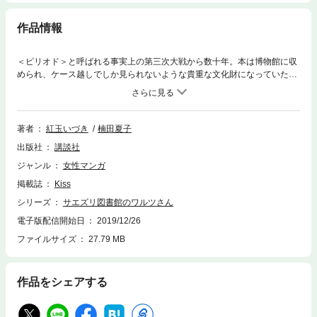
作品情報
＜ピリオド＞と呼ばれる事実上の第三次大戦から数十年。本は博物館に収
められ、ケース越しでしか見られないような貴重な文化財になっていた。
そんな時代に、本を愛し本を求める人々が集う場所があった。＜特別探索
司書＞のワルツさんが代表を務める、さえずり町のサエズリ図書館。紙と
インクと糊の匂いに満ちた楽園へ、ようこそ。――『ミミズクと夜の王』
の紅玉いづきが描いた原作小説を、『ブルーバード ブルー』の楠田夏子が
著者
紅玉いづき
楠田夏子
コミカライズ！
出版社
講談社
ジャンル
女性マンガ
掲載誌
Kiss
シリーズ
サエズリ図書館のワルツさん
電子版配信開始日
2019/12/26
ファイルサイズ
27.79 MB
作品をシェアする