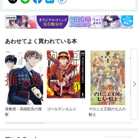
あわせてよく買われている本
准教授・高槻彰良の推
ゴールデンカムイ
マロニエ王国の七人の
大丈
察
騎士