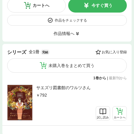
カートへ
今すぐ買う
作品をチェックする
作品情報へ
全1冊
シリーズ
お気に入り登録
完結
未購入巻をまとめて買う
1巻から
|
最新刊から
サエズリ図書館のワルツさん
792
試し読み
カートへ