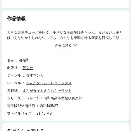
作品情報
大きな楽器チューバを吹く、小さな女子高生ゆみちゃん。まだまだ上手と
はいえないかもしれない…でも、みんなを感動させる演奏を目指して頑張
ります！浦和泉高等学校吹奏楽部、通称「うらバン」で起こる賑やかな笑
いのハーモニー。第二幕スタートです！！
著者
都桜和
出版社
芳文社
ジャンル
青年マンガ
レーベル
まんがタイムＫＲコミックス
掲載誌
まんがタイムきららキャラット
シリーズ
うらバン！浦和泉高等学校吹奏楽部
電子版配信開始日
2014/05/27
ファイルサイズ
21.46 MB