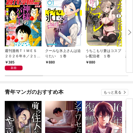
週刊漫画ＴＩＭＥＳ
クールな氷上さんは迫
うちこもり妻はコスプ
へな
２０２６年８／２１・
りたい １巻
レ配信者 １巻
話焼
２８合併号
巻
385
880
880
8
新着
青年マンガのおすすめ本
もっと見る