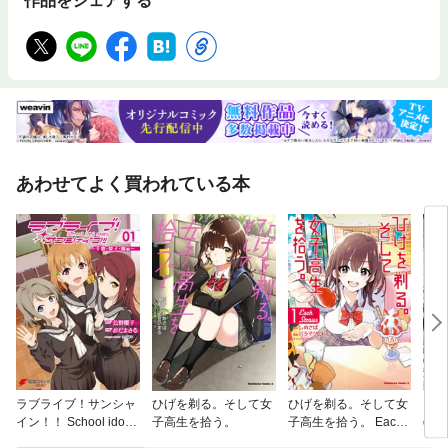
作品をシェアする
あわせてよく買われている本
ラブライブ！サンシャ
ひげを剃る。そして女
ひげを剃る。そして女
ラブラ
イン！！ School idol d
子高生を拾う。
子高生を拾う。 Each
dol
iary
Stories
ズン