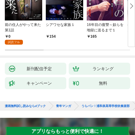
前の住人がやって来た
シアワセな家族１
16年目の復讐～奴らを
ベイ
第1話
地獄に送るまで１
エブ
版】
0
154
165
2
試読フル
新刊配信予定
ランキング
キャンペーン
無料
漫画無料試し読みならdブック
青年マンガ
うらバン！浦和泉高等学校吹奏楽部
アプリならもっと便利で快適に！