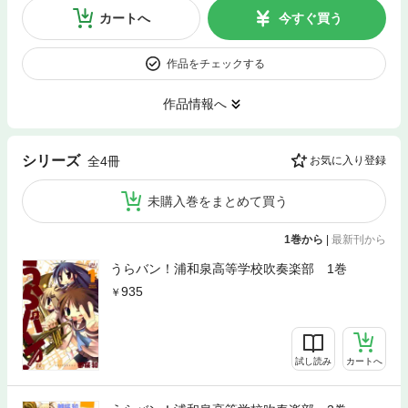
カートへ
今すぐ買う
作品をチェックする
作品情報へ
シリーズ
全4冊
お気に入り登録
未購入巻をまとめて買う
1巻から
|
最新刊から
うらバン！浦和泉高等学校吹奏楽部 1巻
935
試し読み
カートへ