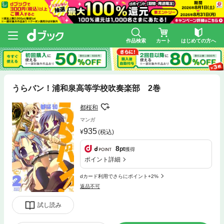
作品検索
カート
はじめての方へ
うらバン！浦和泉高等学校吹奏楽部 2巻
都桜和
マンガ
935
(税込)
8
pt
獲得
ポイント詳細
dカード利用でさらにポイント+2%
返品不可
試し読み