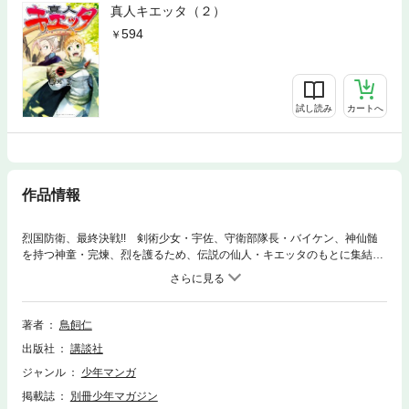
真人キエッタ（２）
594
試し読み
カートへ
作品情報
烈国防衛、最終決戦!! 剣術少女・宇佐、守衛部隊長・バイケン、神仙髄
を持つ神童・完煉、烈を護るため、伝説の仙人・キエッタのもとに集結！
挑むは、侵略をもくろむ最強の仙人軍団“七師党”。仙術バトルファンタ
ジー、怒濤の完結編!!
著者
鳥飼仁
出版社
講談社
ジャンル
少年マンガ
掲載誌
別冊少年マガジン