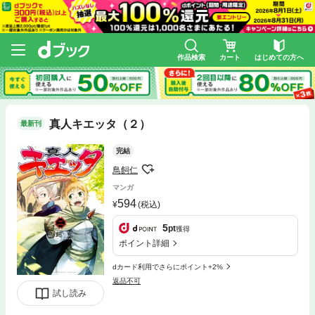
作品検索
カート
はじめての方へ
真人キエッタ（２）
最新刊
完結
鳥飼仁
マンガ
594
(税込)
5
pt
獲得
ポイント詳細
dカード利用でさらにポイント+2%
返品不可
試し読み