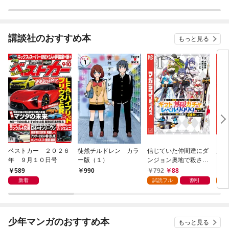
講談社のおすすめ本
もっと見る
ベストカー ２０２６
徒然チルドレン カラ
信じていた仲間達にダ
魔女
年 ９月１０日号
ー版（１）
ンジョン奥地で殺され
かけたがギフト『無限
589
792
88
7
990
ガチャ』でレベル９９
新着
試読フル
割引
試
９９の仲間達を手に入
れて元パーティーメン
バーと世界に復讐＆
『ざまぁ！』します！
少年マンガのおすすめ本
もっと見る
（１）