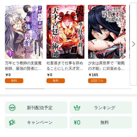
万年ヒラ教師の支援魔
社畜過ぎて仕事を辞め
少女は異世界で『殺戮
魔王
術師、最強の賢者にな
ることにした天才宮廷
の才能』に目覚める
者パ
る～不人気の支援魔術
魔術師～辺境の地でス
(話売り) #1
やっ
0
0
165
2
師は給料泥棒だと魔術
ローライフを夢見る
無料
無料
試読フル
大学をクビになった
が、不届き者を倒して
が、出世した元教え子
いたら『最果ての魔
たちのおかげで何も困
女』と呼ばれるように
らない件～ 第1話
なる～ 第1話
新刊配信予定
ランキング
キャンペーン
無料