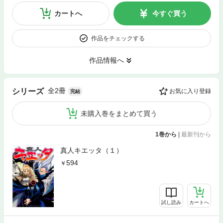
カートへ
今すぐ買う
作品をチェックする
作品情報へ
全2冊
シリーズ
お気に入り登録
完結
未購入巻をまとめて買う
1巻から
|
最新刊から
真人キエッタ（１）
594
試し読み
カートへ