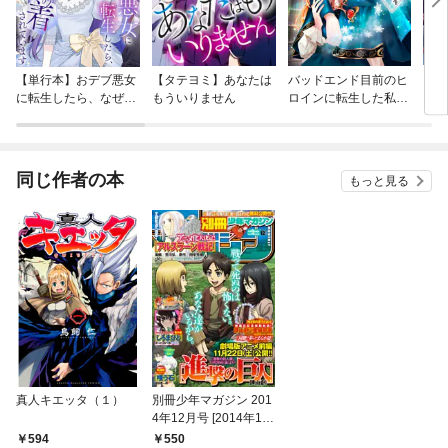
【単行本】おデブ悪女
【タテヨミ】あなたは
バッドエンド目前のヒ
【タ
に転生したら、なぜか
もういりません
ロインに転生した私、
リ〜
ラスボス王子様に執着
今世では恋愛するつも
されています
りがチートな兄が離し
てくれません！？@C
OMIC
同じ作者の本
もっと見る
真人キエッタ（１）
別冊少年マガジン 201
4年12月号 [2014年11
月8日発売]
594
550