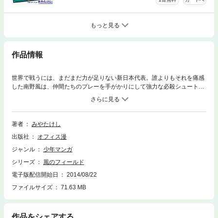
もっと見る
作品情報
世界で戦うには、まだまだ力が足りない新日本代表。誰よりもそれを痛感
した南野風は、仲間たちのプレーを手がかりにして強力な必殺シュートを
あみ出そうとする。対フランス戦のハーフタイムが終わったとき、風は新
たな技《スカイドライブシュート》を手に入れていた！ 斬新な発想によ
り生まれたこの攻撃が、さっそく相手ゴールに襲いかかる！ だが、フィ
ールドには新たな好敵手・ピエールが立ちはだかり風を阻む。勝利の女神
著者
みやたけし
はどちらに微笑む！？ 力の限り走り続ける熱血サッカーコミック、熱き
出版社
オフィス漫
血潮の第８巻（全１７巻）！！
ジャンル
少年マンガ
シリーズ
風のフィールド
電子版配信開始日
2014/08/22
ファイルサイズ
71.63 MB
作品をシェアする