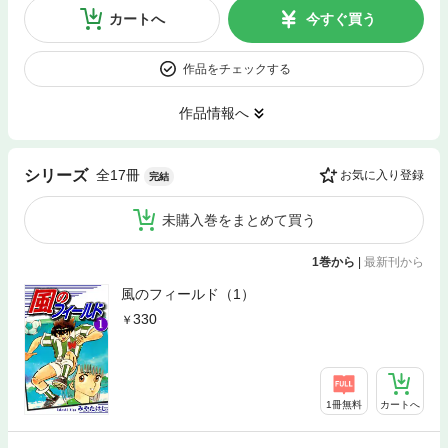
カートへ
今すぐ買う
作品をチェックする
作品情報へ
全17冊
シリーズ
お気に入り登録
完結
未購入巻をまとめて買う
1巻から
|
最新刊から
風のフィールド（1）
330
1冊無料
カートへ