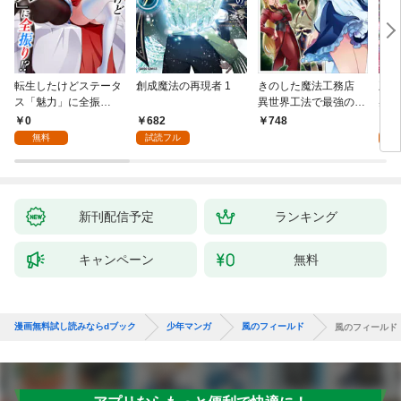
転生したけどステータ
創成魔法の再現者 1
きのした魔法工務店
王位
ス「魅力」に全振
異世界工法で最強の家
兆候
り！？(1)
づくりを（コミック）
入れ
0
682
0
748
１
る。
無料
試読フル
新刊配信予定
ランキング
キャンペーン
無料
漫画無料試し読みならdブック
少年マンガ
風のフィールド
風のフィールド