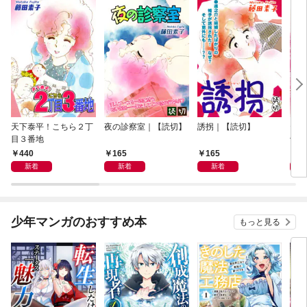
天下泰平！こちら２丁
夜の診察室｜【読切】
誘拐｜【読切】
テレ
目３番地
切】
440
165
165
1
新着
新着
新着
少年マンガのおすすめ本
もっと見る