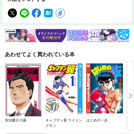
あわせてよく買われている本
加治隆介の議
キャプテン翼 ライジン
はじめの一歩
ぶっ
グサン