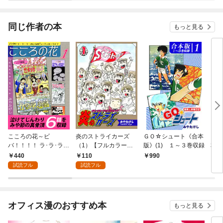
同じ作者の本
もっと見る
こころの花～ビ
炎のストライカーズ
ＧＯ☆シュート《合本
ＧＯ
バ！！！！ ラ･ラ･ラ･
（1）【フルカラー：
版》(1) １～３巻収録
本版
わしらのビューティホ
第1話／第2話】
440
110
990
1,
ーライフ～（1）
試読フル
試読フル
オフィス漫のおすすめ本
もっと見る