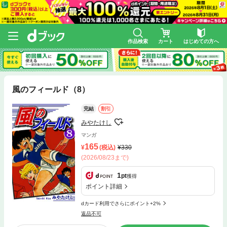
作品検索
カート
はじめての方へ
風のフィールド（8）
完結
割引
みやたけし
マンガ
165
(税込)
330
(2026/08/23まで)
1
pt
獲得
ポイント詳細
dカード利用でさらにポイント+2%
返品不可