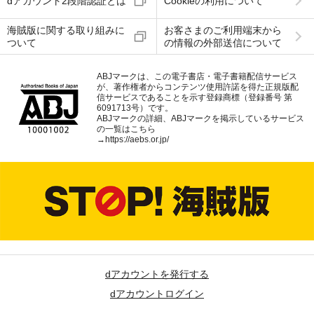
dアカウント2段階認証とは
Cookieの利用について
海賊版に関する取り組みに
お客さまのご利用端末から
ついて
の情報の外部送信について
ABJマークは、この電子書店・電子書籍配信サービス
が、著作権者からコンテンツ使用許諾を得た正規版配
信サービスであることを示す登録商標（登録番号 第
6091713号）です。
ABJマークの詳細、ABJマークを掲示しているサービス
の一覧はこちら
→
https://aebs.or.jp/
dアカウントを発行する
dアカウントログイン