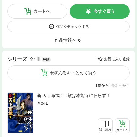
カートへ
今すぐ買う
作品をチェックする
作品情報へ
全4冊
シリーズ
お気に入り登録
完結
未購入巻をまとめて買う
1巻から
|
最新刊から
新 天下布武 1 敵は本能寺に在らず！
841
試し読み
カートへ