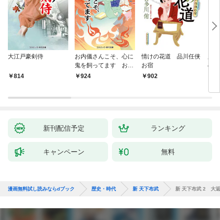
大江戸豪剣侍
お内儀さんこそ、心に
情けの花道 品川任侠
必殺
鬼を飼ってます おけ
お宿
の弦
いの戯作手帖
814
924
902
8
新刊配信予定
ランキング
キャンペーン
無料
漫画無料試し読みならdブック
歴史・時代
新 天下布武
新 天下布武 2 大