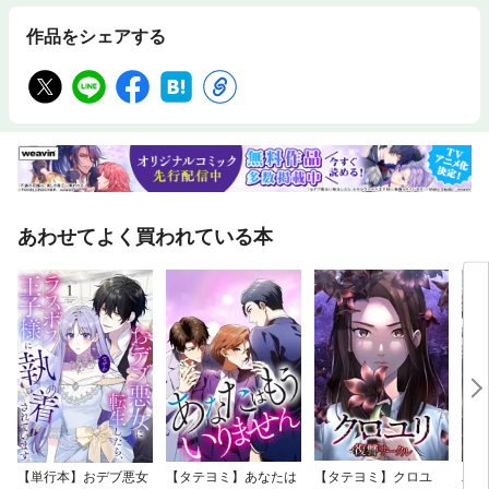
作品をシェアする
あわせてよく買われている本
【単行本】おデブ悪女
【タテヨミ】あなたは
【タテヨミ】クロユ
バッ