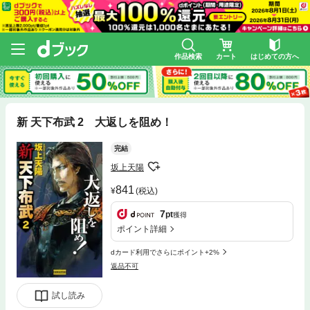
作品検索
カート
はじめての方へ
新 天下布武 2 大返しを阻め！
完結
坂上天陽
841
(税込)
7
pt
獲得
ポイント詳細
dカード利用でさらにポイント+2%
返品不可
試し読み