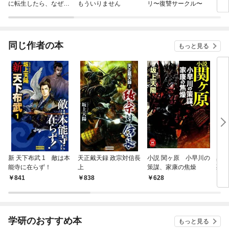
に転生したら、なぜか
もういりません
リ〜復讐サークル〜
ロイ
ラスボス王子様に執着
今世
されています
りが
てく
OMI
同じ作者の本
もっと見る
新 天下布武 1 敵は本
天正戴天録 政宗対信長
小説 関ヶ原 小早川の
異説
能寺に在らず！
上
策謀、家康の焦燥
死す
841
838
628
8
学研のおすすめ本
もっと見る