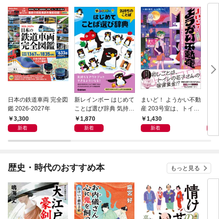
日本の鉄道車両 完全図
新レインボー はじめて
まいど！ ようかい不動
えさ
鑑 2026-2027年
ことば選び辞典 気持ち
産 203号室は、トイレ
のことば
の花子さんの部屋？
3,300
1,870
1,430
1,
新着
新着
新着
歴史・時代のおすすめ本
もっと見る