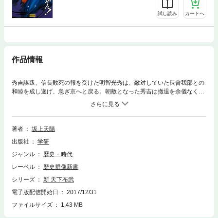
試し読み
カートへ
作品情報
秀吉謀叛、信長敗死の報を受けた明智光秀は、敵対していた長曾我部との
和睦を成し遂げ、急ぎ京へと戻る。朝敵となった秀吉は撤退を余儀なくさ
れるが、中国の王・毛利を味方につけ、瀬戸内の水軍を駆使せんと画策す
るが……。
著者
坂上天陽
出版社
学研
ジャンル
歴史・時代
レーベル
歴史群像新書
シリーズ
新 天下布武
電子版配信開始日
2017/12/31
ファイルサイズ
1.43 MB