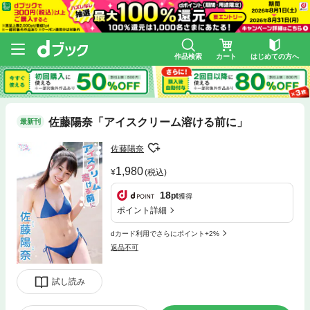
作品検索
カート
はじめての方へ
佐藤陽奈「アイスクリーム溶ける前に」
最新刊
佐藤陽奈
1,980
(税込)
18
pt
獲得
ポイント詳細
dカード利用でさらにポイント+2%
返品不可
試し読み