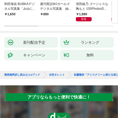
和田海佑 BUBKAデジ
週刊実話WJガールズ
澄田綾乃 ゴージャスな
横野
タル写真集「みゆに夢
デジタル写真集 紬柊
胸もと 100PhotosDX
上げ
中。」
「あなたに触れたい」
[sabra net e-Book]
写真
1,980
1,
￥1,650
￥880
featuring 三島ゆう
新着
新刊配信予定
ランキング
キャンペーン
無料
漫画無料試し読みならdブック
女性タレント
佐藤陽奈「アイスクリーム溶ける前
アプリならもっと便利で快適に！