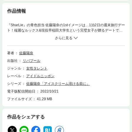
作品情報
『SharLie』の青色担当 佐藤陽奈の1stイメージは…1泊2日の週末旅行デー
ト！端麗なルックス&現役早稲田大学生という完璧女子が贈るデートで
は、ひなちゃんの独特な雰囲気も相まって、二人の距離はあっという間に
急接近！？
著者
佐藤陽奈
出版社
リバプール
ジャンル
女性タレント
レーベル
アイドルニッポン
シリーズ
佐藤陽奈「アイスクリーム溶ける前に」
電子版配信開始日
2022/10/21
ファイルサイズ
41.29 MB
作品をシェアする