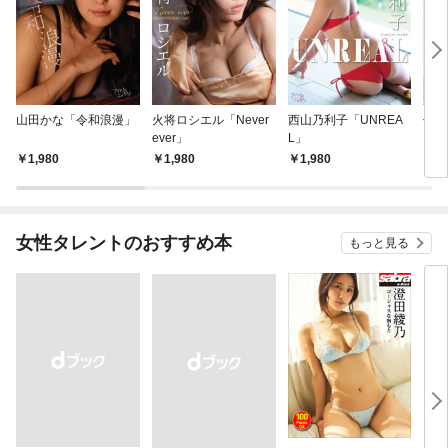
山田かな「令和浪漫」
火将ロシエル「Never
西山乃利子「UNREA
佐藤
ever」
L」
ーム
1,980
1,980
1,980
1,
女性タレントのおすすめ本
もっと見る