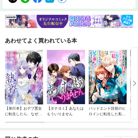
あわせてよく買われている本
【単行本】おデブ悪女
【タテヨミ】あなたは
バッドエンド目前のヒ
結界
に転生したら、なぜか
もういりません
ロインに転生した私、
ラスボス王子様に執着
今世では恋愛するつも
されています
りがチートな兄が離し
てくれません！？@C
OMIC