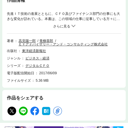
作品情報
先進ＩＴ技術の進展とともに、ＣＦＯ及びファイナンス部門の仕事にも大
きな変化が訪れている。本書は、この領域の仕事に従事している方々に向
け、先進ＩＴテクノロジーの動向と組織運営、人材開発への影響について
概要を整理し、便覧的に提供する企画である。具体的には、【1】次世代
型ＥＲＰ、【2】ＲＰＡ技術、【3】人工知能、【4】ブロックチェーン、
【5】クラウド、【6】ビッグデータの６つのキーテクノロジーを中心に、
著者
高見陽一郎
青柳喜郎
ＥＹアドバイザリー・アンド・コンサルティング株式会社
今後の展望と、対応策をまとめ、デジタル時代のファイナンス部門及びＣ
ＦＯの在り方を論じるものとする。
出版社
東洋経済新報社
ジャンル
ビジネス・経済
シリーズ
デジタルＣＦＯ
電子版配信開始日
2017/06/09
ファイルサイズ
5.36 MB
作品をシェアする