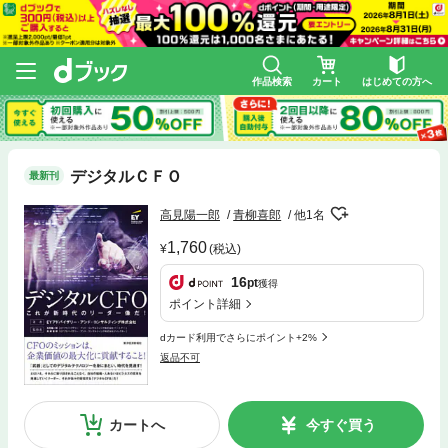
作品検索
カート
はじめての方へ
デジタルＣＦＯ
最新刊
高見陽一郎
青柳喜郎
他1名
1,760
(税込)
16
pt
獲得
ポイント詳細
dカード利用でさらにポイント+2%
返品不可
カートへ
今すぐ買う