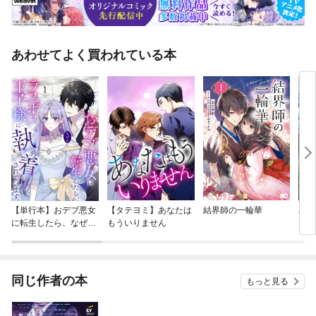
あわせてよく買われている本
【単行本】おデブ悪女
【タテヨミ】あなたは
結界師の一輪華
バッ
に転生したら、なぜか
もういりません
ロイ
ラスボス王子様に執着
今世
されています
りが
てく
OMI
同じ作者の本
もっと見る