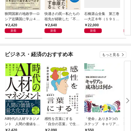
狭間国家の地政学―ロ
快適さの罠―私たちの
石橋湛山全集 第三巻
【完
シア近隣国に学ぶ４つ
祖先が経験した「不快
―大正８年（１９１
だけ
の生き残り戦略
さ」が人生を充実させ
９）－大正９年（１９
2,420
2,640
22,000
1,
る
２０）
新着
新着
新着
ビジネス・経済のおすすめ本
もっと見る
AI時代の人材マネジメ
感性を言葉にする
「使命」ありき3つの
決定
ント 人間の価値を最
「自分の言葉」で生き
ステップ キャリアの
字入
大化する条件
るための教科書
成功とは何か
１画
2,420
2,090
1,
550