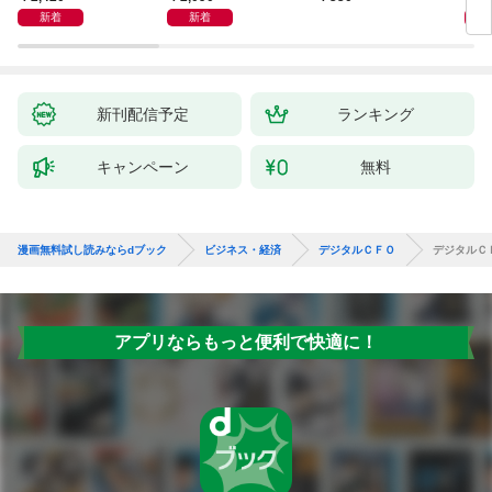
「言
新着
新着
ト」
新刊配信予定
ランキング
キャンペーン
無料
漫画無料試し読みならdブック
ビジネス・経済
デジタルＣＦＯ
デジタルＣ
アプリならもっと便利で快適に！