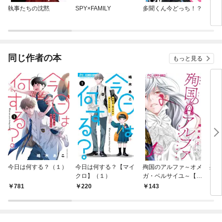
執事たちの沈黙
SPY×FAMILY
多聞くん今どっち！？
その
をす
同じ作者の本
もっと見る
今日は何する？（１）
今日は何する？【マイ
殉国のアルファ～オメ
殉国
クロ】（１）
ガ・ベルサイユ～【マ
ガ・
イクロ】（１）
（１
781
220
143
4