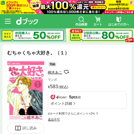
作品検索
カート
はじめての方へ
むちゃくちゃ大好き。（１）
完結
嶋木あこ
マンガ
583
(税込)
5
pt
獲得
ポイント詳細
dカード利用でさらにポイント+2%
返品不可
試し読み