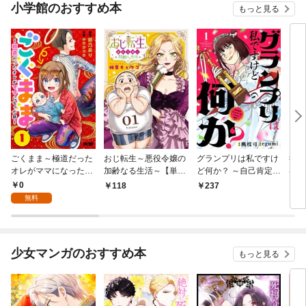
小学館のおすすめ本
もっと見る
ごくまま～極道だった
おじ転生～悪役令嬢の
グランプリは私ですけ
後宮
オレがママになった話
加齢なる生活～【単
ど何か？ ～自己肯定モ
は謎
～【単話】（１）
話】（１）
ンスターのミスコン無
（１
0
118
237
2
双～【単話】（１）
無料
少女マンガのおすすめ本
もっと見る