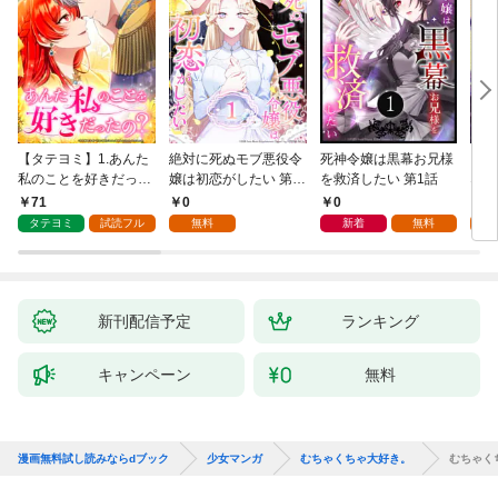
【タテヨミ】1.あんた
絶対に死ぬモブ悪役令
死神令嬢は黒幕お兄様
レベ
私のことを好きだった
嬢は初恋がしたい 第1
を救済したい 第1話
なり
の？
話
71
0
0
0
タテヨミ
試読フル
無料
新着
無料
新刊配信予定
ランキング
キャンペーン
無料
漫画無料試し読みならdブック
少女マンガ
むちゃくちゃ大好き。
むちゃく