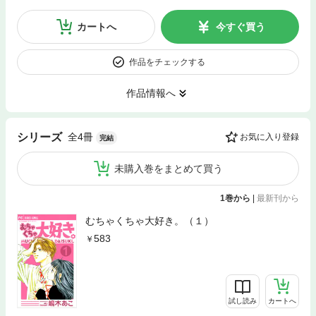
カートへ
今すぐ買う
作品をチェックする
作品情報へ
全4冊
シリーズ
お気に入り登録
完結
未購入巻をまとめて買う
1巻から
|
最新刊から
むちゃくちゃ大好き。（１）
583
試し読み
カートへ