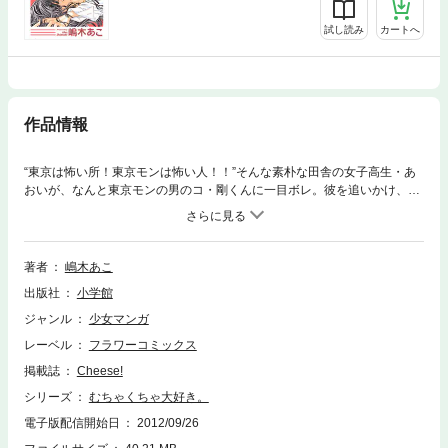
試し読み
カートへ
作品情報
“東京は怖い所！東京モンは怖い人！！”そんな素朴な田舎の女子高生・あ
おいが、なんと東京モンの男のコ・剛くんに一目ボレ。彼を追いかけ、東
京に転校してきたはいいけど、そこには、ちょっとツレない剛くんと、超
大ヘンな東京ライフが待っていた！？
著者
嶋木あこ
出版社
小学館
ジャンル
少女マンガ
レーベル
フラワーコミックス
掲載誌
Cheese!
シリーズ
むちゃくちゃ大好き。
電子版配信開始日
2012/09/26