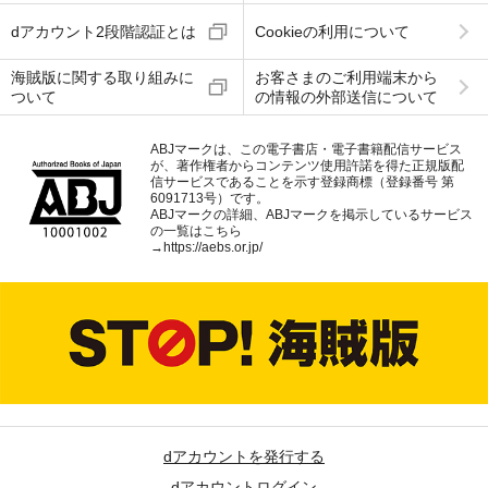
dアカウント2段階認証とは
Cookieの利用について
海賊版に関する取り組みに
お客さまのご利用端末から
ついて
の情報の外部送信について
ABJマークは、この電子書店・電子書籍配信サービス
が、著作権者からコンテンツ使用許諾を得た正規版配
信サービスであることを示す登録商標（登録番号 第
6091713号）です。
ABJマークの詳細、ABJマークを掲示しているサービス
の一覧はこちら
→
https://aebs.or.jp/
dアカウントを発行する
dアカウントログイン