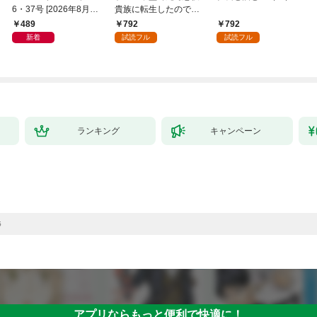
6・37号 [2026年8月6
貴族に転生したので、
日発売]
外れスキル【テイム】
489
792
792
を駆使して最強を目指
新着
試読フル
試読フル
してみた（１）
ランキング
キャンペーン
5
アプリならもっと便利で快適に！