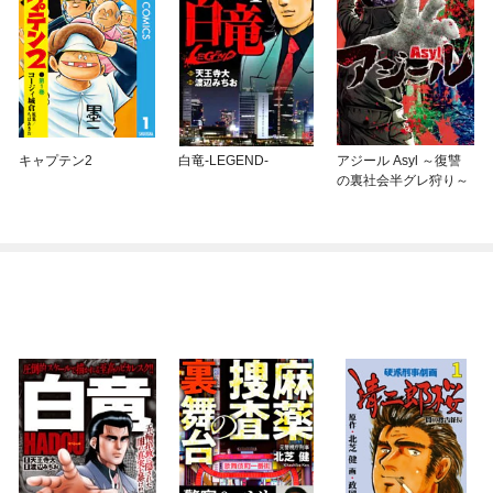
キャプテン2
白竜-LEGEND-
アジール Asyl ～復讐
の裏社会半グレ狩り～