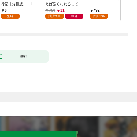
行記【分冊版】 1
えば強くなれるって本
当ですか？【特典ペー
0
759
11
792
パー付き】【カラーペ
無料
試読増量
割引
試読フル
ージ増量版】 (1)
無料