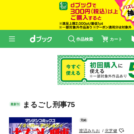
作品検索
カート
まるごし刑事75
最新刊
完結
渡辺みちお
北芝健