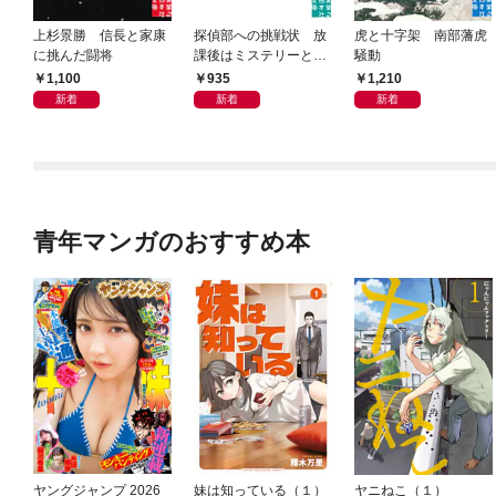
上杉景勝 信長と家康
探偵部への挑戦状 放
虎と十字架 南部藩虎
に挑んだ闘将
課後はミステリーとと
騒動
もに 新装版
1,100
935
1,210
新着
新着
新着
青年マンガのおすすめ本
ヤングジャンプ 2026
妹は知っている（１）
ヤニねこ（１）