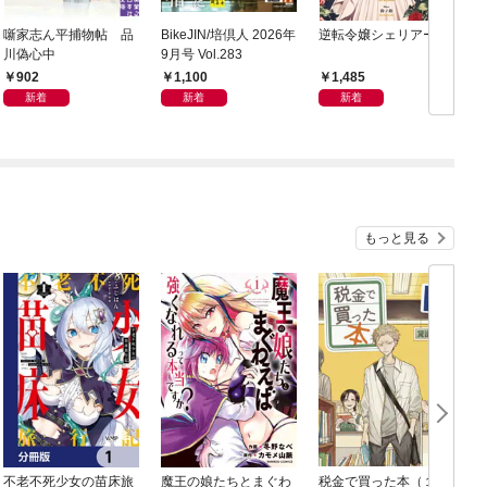
噺家志ん平捕物帖 品
BikeJIN/培倶人 2026年
逆転令嬢シェリアーネ
川偽心中
9月号 Vol.283
902
1,100
1,485
新着
新着
新着
もっと見る
不老不死少女の苗床旅
魔王の娘たちとまぐわ
税金で買った本（１）
女