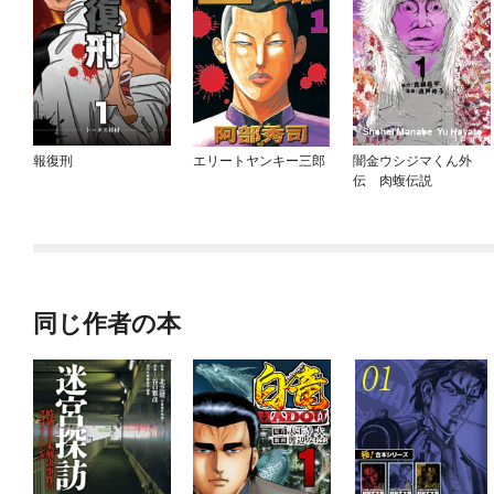
報復刑
エリートヤンキー三郎
闇金ウシジマくん外
伝 肉蝮伝説
同じ作者の本