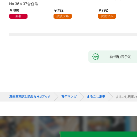
No.36＆37合併号
400
792
792
新着
試読フル
試読フル
新刊配信予定
漫画無料試し読みならdブック
青年マンガ
まるごし刑事
まるごし刑事7