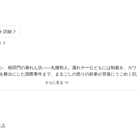
ト詳細
%
ン、桜田門の暴れん坊――丸腰和人。腐れヤー公どもには制裁を、カワ
を舞台にした国際事件まで、まるごしの怒りの鉄拳が背後にうごめく巨
グを組んで痛快無比のバイオレンスアクション！！
クス