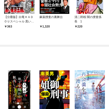
【分冊版】白竜ＨＡＤ
麻薬捜査の裏舞台
清二郎桜 闇の捜査係
ＯＵスペシャル 黒い東
長 1
京五輪 編 1
363
1,320
220