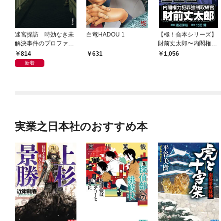
迷宮探訪 時効なき未
白竜HADOU 1
【極！合本シリーズ】
解決事件のプロファイ
財前丈太郎〜内閣権力
リング
犯罪強制取締官〜1巻
814
631
1,056
新着
実業之日本社のおすすめ本