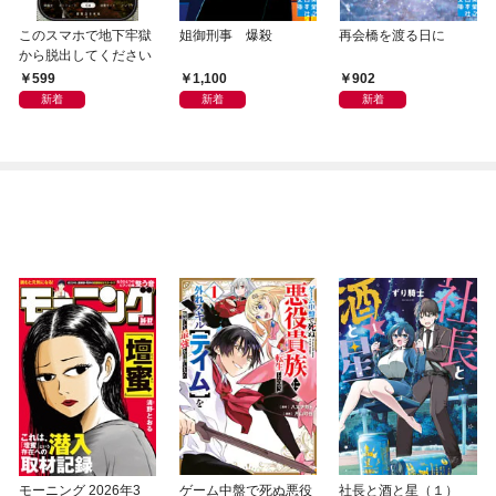
このスマホで地下牢獄
姐御刑事 爆殺
再会橋を渡る日に
から脱出してください
599
1,100
902
新着
新着
新着
モーニング 2026年3
ゲーム中盤で死ぬ悪役
社長と酒と星（１）