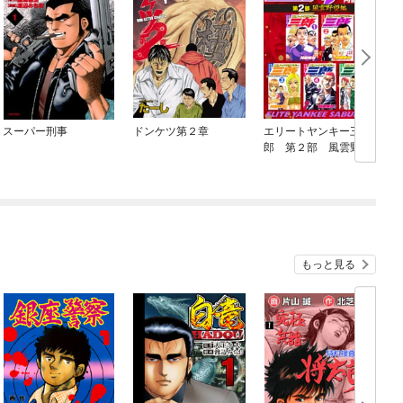
スーパー刑事
ドンケツ第２章
エリートヤンキー三
郎 第２部 風雲野望
編 超合本版
もっと見る