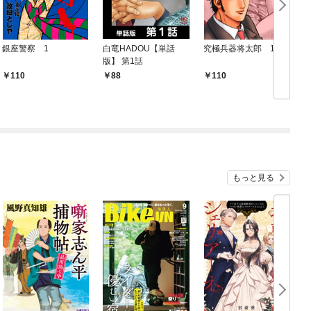
銀座警察 1
白竜HADOU【単話
究極兵器将太郎 1
版】 第1話
110
88
110
もっと見る