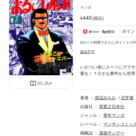
マンガ
440
(税込)
ポイン
4
pt
獲得
dカード利用でさらにポイント+2
返品不可
いかつい体にスーツにグラサ
愛を！？小さな事件から世界
ッ潰す！！五十路次長とタッ
試し読み
著者
渡辺みちお
北芝健
出版社
実業之日本社
ジャンル
青年マンガ
レーベル
マンサンコミッ
掲載誌
漫画サンデー