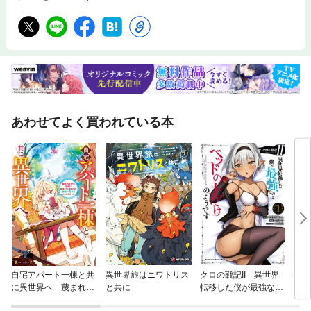
あわせてよく買われている本
自宅アパート一棟と共
異世界旅はニワトリス
クロの戦記II 異世界
転生
に異世界へ 蔑まれて
と共に
転移した僕が最強なの
に！
いた令嬢に転生（？）
はベッドの上だけのよ
生活