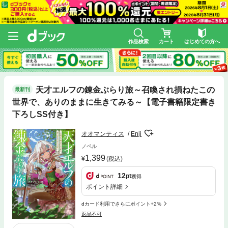
作品検索
カート
はじめての方へ
天才エルフの錬金ぶらり旅～召喚され損ねたこの
最新刊
世界で、ありのままに生きてみる～【電子書籍限定書き
下ろしSS付き】
オオマンティス
Enji
ノベル
1,399
(税込)
12
pt
獲得
ポイント詳細
dカード利用でさらにポイント+2%
返品不可