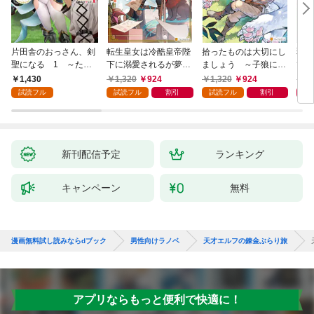
片田舎のおっさん、剣
転生皇女は冷酷皇帝陛
拾ったものは大切にし
弱小
聖になる 1 ～ただ
下に溺愛されるが夢は
ましょう ～子狼に気
てし
の田舎の剣術師範だっ
冒険者です！
に入られた男の転移物
～！
1,430
1,320
924
1,320
924
1,
たのに、大成した弟子
語～
試読フル
試読フル
割引
試読フル
割引
たちが俺を放ってくれ
ない件～
新刊配信予定
ランキング
キャンペーン
無料
漫画無料試し読みならdブック
男性向けラノベ
天才エルフの錬金ぶらり旅
アプリならもっと便利で快適に！