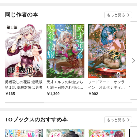
しましたが、自由に生
うです
きることにしました
同じ作者の本
もっと見る
勇者殺しの花嫁 連載版
天才エルフの錬金ぶら
ソードアート・オンラ
公女
第１話 暗殺対象は勇者
り旅～召喚され損ねた
イン オルタナティ
官僚
この世界で、ありのま
ブ ギャンブラーズ・
レス
165
1,399
902
1,
まに生きてみる～【電
オナー
子書籍限定書き下ろし
SS付き】
TOブックスのおすすめ本
もっと見る