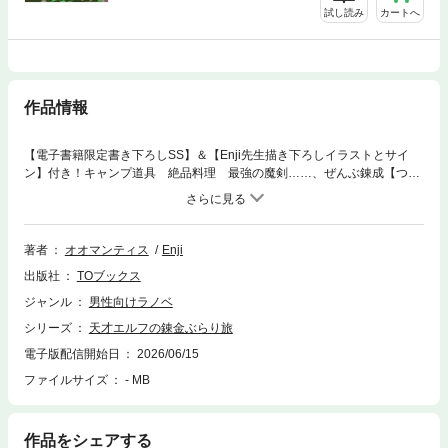
試し読み
カートへ
作品情報
【電子書籍限定書き下ろしSS】＆【Enji先生描き下ろしイラストとサイ
ン】付き！キャンプ道具 絶品料理 最強の魔剣……、ぜんぶ錬成【つ
く】って、のんびり旅行！！！ 無自覚チートな精霊少女が、食べて、作っ
て、無双する！気ままなクラフト旅ファンタジー！書き下ろし番外編、巻
末収録！「研究し尽くして飽きちゃいました」異世界にエルフとして転生
し、長い時をエルフの里で過ごした錬金術師リィアは、新たな知識を求め
著者
オオマンティス
Enji
人族の土地へ旅立つことに。愛する錬金術を追究する静かな旅路のはず
出版社
TOブックス
が……彼女が作ったアイテムが規格外過ぎて大騒ぎに！？物質の構成すら
操るエルフ相伝の錬金スキルと前世知識を組み合わせ、「いい旅はいいご
ジャンル
男性向けラノベ
飯から！」とキャンプ道具を錬成しBBQを開催。加工困難な「月鋼」を鍛
シリーズ
天才エルフの錬金ぶらり旅
造すれば「こりゃ、最強の魔剣だ」と称賛の嵐！試し切りで鉄鋼猪【アイ
アンボア】を八つ裂きにすると、英雄扱いやら、冒険者ギルドの勧誘まで
電子版配信開始日
2026/06/15
始まって――「物質錬成【クラフト】の邪魔しないでくれますか？」無自
ファイルサイズ
- MB
覚チートな精霊少女が、食べて、作って、無双する！気ままなクラフト旅
ファンタジー！
作品をシェアする