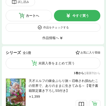
試し読み
カートへ
今すぐ買う
作品をチェックする
作品情報へ
シリーズ
全1冊
お気に入り登録
未購入巻をまとめて買う
1巻から
|
最新刊から
天才エルフの錬金ぶらり旅～召喚され損ねたこ
の世界で、ありのままに生きてみる～【電子書
籍限定書き下ろしSS付き】
1,399