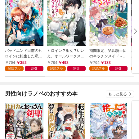
バッドエンド目前のヒ
ヒロイン？聖女？いい
期間限定、第四騎士団
悪党
ロインに転生した私、
え、オールワークスメ
のキッチンメイド～結
先も
今世では恋愛するつも
イドです（誇）！@C
婚したくないので就職
令嬢
704
352
704
492
704
133
7
りがチートな兄が離し
OMIC 第1巻
しました～@COMIC
ラン
試読フル
割引
試読フル
割引
試読フル
割引
試
てくれません！？@C
第1巻【描き下ろし漫
の溺
OMIC 第1巻
画特典付き】
@C
男性向けラノベのおすすめ本
もっと見る