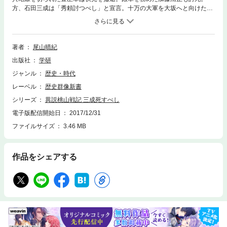
方、石田三成は「秀頼討つべし」と宣言。十万の大軍を大坂へと向けた！
兵糧も猛将も失った豊臣軍に勝利の道はあるのか？ 三成対秀頼。最後
の直接対決がいまはじまる！！
著者
尾山晴紀
出版社
学研
ジャンル
歴史・時代
レーベル
歴史群像新書
シリーズ
異説桃山戦記 三成死すべし
電子版配信開始日
2017/12/31
ファイルサイズ
3.46 MB
作品をシェアする