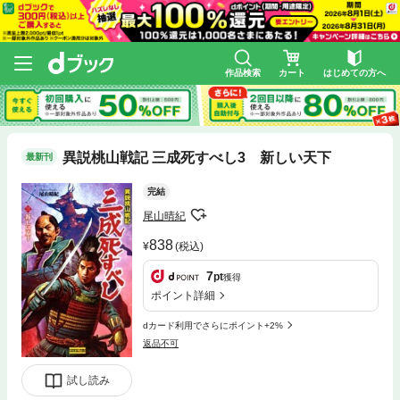
作品検索
カート
はじめての方へ
異説桃山戦記 三成死すべし3 新しい天下
最新刊
完結
尾山晴紀
838
(税込)
7
pt
獲得
ポイント詳細
dカード利用でさらにポイント+2%
返品不可
試し読み