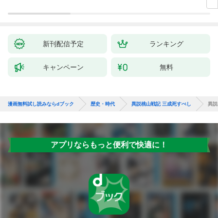
新刊配信予定
ランキング
キャンペーン
無料
漫画無料試し読みならdブック
歴史・時代
異説桃山戦記 三成死すべし
異説
アプリならもっと便利で快適に！