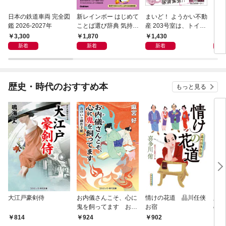
日本の鉄道車両 完全図
新レインボー はじめて
まいど！ ようかい不動
えさ
鑑 2026-2027年
ことば選び辞典 気持ち
産 203号室は、トイレ
のことば
の花子さんの部屋？
3,300
1,870
1,430
1,
新着
新着
新着
歴史・時代のおすすめ本
もっと見る
大江戸豪剣侍
お内儀さんこそ、心に
情けの花道 品川任侠
必殺
鬼を飼ってます おけ
お宿
の弦
いの戯作手帖
814
924
902
8