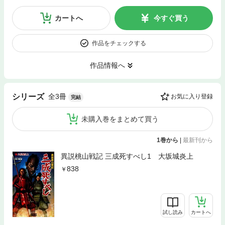
カートへ
今すぐ買う
作品をチェックする
作品情報へ
全3冊
シリーズ
お気に入り登録
完結
未購入巻をまとめて買う
1巻から
|
最新刊から
異説桃山戦記 三成死すべし1 大坂城炎上
838
試し読み
カートへ