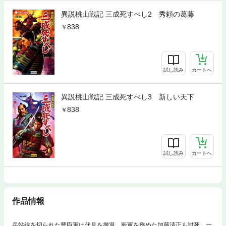
異説桃山戦記 三成死すべし2 秀頼の葛藤
838
試し読み
カートへ
異説桃山戦記 三成死すべし3 新しい天下
838
試し読み
カートへ
作品情報
兵站線を切られた豊臣軍は伏見を撤退。殿軍を務めた加藤清正も討死。一