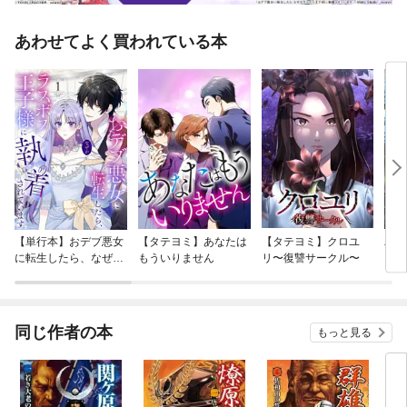
あわせてよく買われている本
【単行本】おデブ悪女
【タテヨミ】あなたは
【タテヨミ】クロユ
バッ
に転生したら、なぜか
もういりません
リ〜復讐サークル〜
ロイ
ラスボス王子様に執着
今世
されています
りが
てく
OMI
同じ作者の本
もっと見る