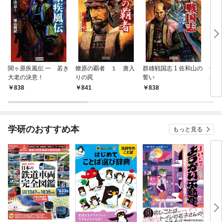
関ヶ原疾風伝 一 若き
燎原の覇者 １ 唐入
群雄戦国志 1 佐和山の
信長
大老の決意！
りの罠
誓い
死、
838
841
838
8
学研のおすすめ本
もっと見る