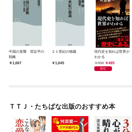
中国の逆襲 習近平の
２１世紀の独裁
現代史を知れば世界が
戦略
わかる
990
495
1,067
1,045
割引
ＴＴＪ・たちばな出版のおすすめ本