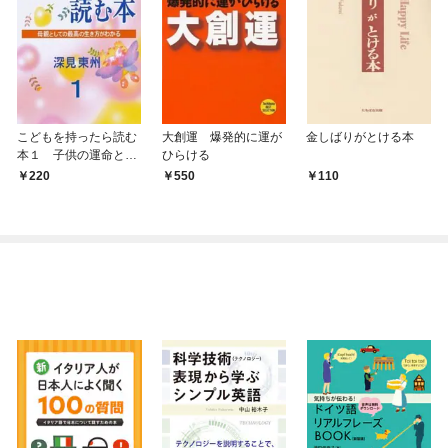
こどもを持ったら読む
大創運 爆発的に運が
金しばりがとける本
本１ 子供の運命と親
ひらける
の関係
220
550
110