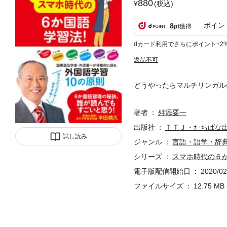
880
(税込)
ポイン
8
pt
獲得
dカード利用でさらにポイント+2
返品不可
どうやったらマルチリンガル
著者
舛添要一
出版社
ＴＴＪ・たちばな
試し読み
ジャンル
言語・語学・辞
シリーズ
スマホ時代の６
電子版配信開始日
2020/02
ファイルサイズ
12.75 MB