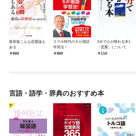
新装版こんな恋愛論も
スマホ時代の６か国語
3分で心が晴れる本1
ある
学習法！
「恋愛」について
880
880
110
言語・語学・辞典のおすすめ本