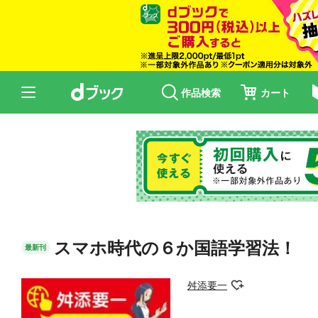
作品検索
カート
スマホ時代の６か国語学習法！
最新刊
舛添要一