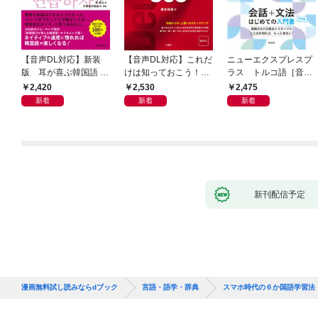
【音声DL対応】新装
【音声DL対応】これだ
ニューエクスプレスプ
版 耳が喜ぶ韓国語 リ
けは知っておこう！
ラス トルコ語［音声
スニング体得トレーニ
新装版 会話と作文に役
DL版］
2,420
2,530
2,475
ング
立つドイツ語定型表現
新着
新着
新着
365
新刊配信予定
漫画無料試し読みならdブック
言語・語学・辞典
スマホ時代の６か国語学習法