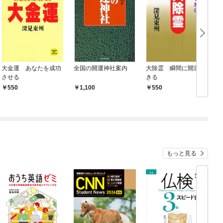
大金運 あなたを成功
全国の開運神社案内
大除霊 瞬間に開運で
させる
きる
550
1,100
550
もっと見る