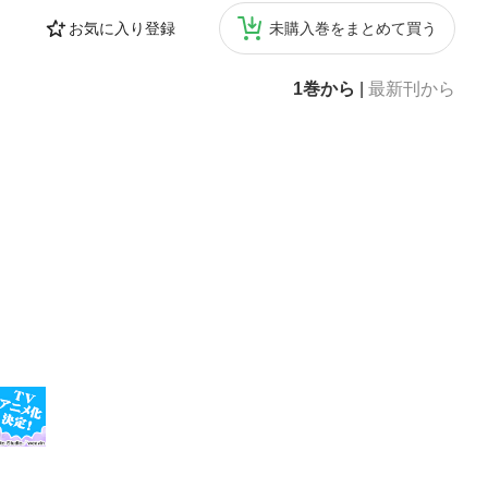
お気に入り登録
未購入巻をまとめて買う
1巻から
|
最新刊から