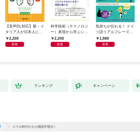
【音声DL対応】新・イ
科学技術（テクノロジ
気持ちが伝わる！ ドイ
タリア人が日本人によ
ー）表現から学ぶシン
ツ語リアルフレーズB
く聞く100の質問
プル英語
OOK〈新装版〉
2,200
2,200
1,980
新着
新着
新着
ランキング
キャンペーン
！
スマホ時代の６か国語学習法！