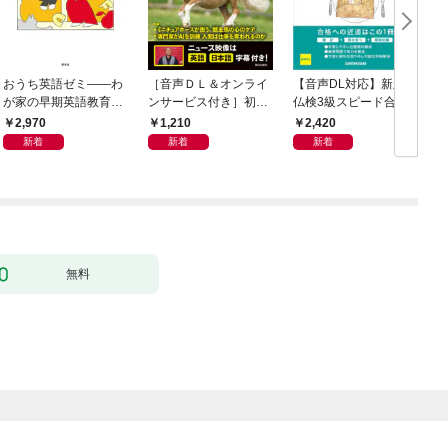
おうち英語ゼミ――わ
［音声ＤＬ＆オンライ
【音声DL対応】新版
が家の早期英語教育を
ンサービス付き］初級
仏検3級スピード合格
研究者とデザインする
者からのニュース・リ
2,970
1,210
2,420
スニング CNN Student
新着
新着
新着
News 2026[夏秋]
無料