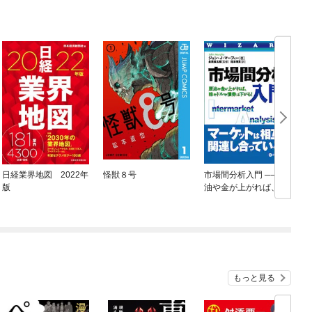
日経業界地図 2022年
怪獣８号
市場間分析入門 ──原
版
油や金が上がれば、株
やドルや債券は下が
る！
もっと見る