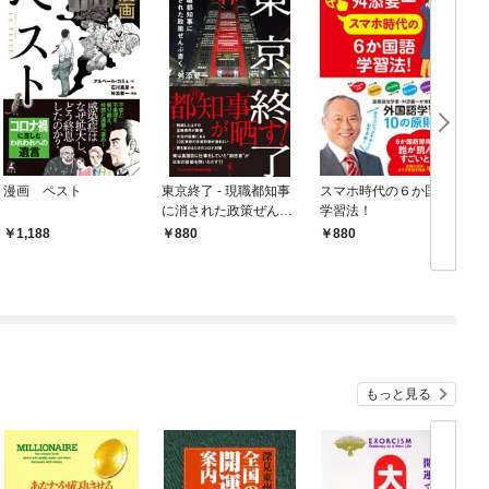
漫画 ペスト
東京終了 - 現職都知事
スマホ時代の６か国語
に消された政策ぜんぶ
学習法！
書く -
1,188
880
880
もっと見る