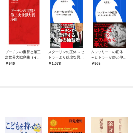
プーチンの復讐と第三
スターリンの正体 ～ヒ
ムッソリーニの正体
次世界大戦序曲（イン
トラーより残虐な男～
～ヒトラーが師と仰い
ターナショナル新書）
（小学館新書）
だ男～（小学館新書）
946
1,078
968