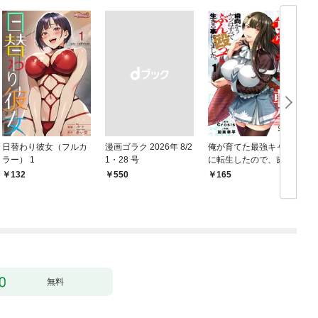
日替わり彼女（フルカ
漫画ゴラク 2026年 8/2
俺が育てた最強キャラ
ラー） 1
1・28 号
に転生したので、歯向
かうヤツはすべてぶん
132
￥550
165
￥
殴って生きる事にしま
した。１
無料