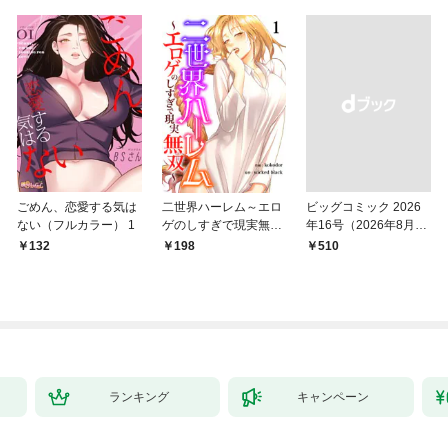
ごめん、恋愛する気は
二世界ハーレム～エロ
ビッグコミック 2026
ない（フルカラー） 1
ゲのしすぎで現実無双
年16号（2026年8月7
～１
日発売）
132
198
￥510
ランキング
キャンペーン