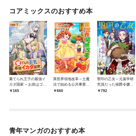
コアミックスのおすすめ本
棄てられ王子の最強イ
異世界領地改革～土魔
聖印の乙女～元薬学研
カダ国家 ～お前はゴミ
法で始める公共事業～
究員だった侯爵令嬢は
だと追放されたので、
1巻
婚約辞退してハイヒー
165
660
792
無駄スキル【リサイク
ラーを目指します～ 1
ル】を使ってゴミ扱い
巻【特典イラスト付
されたモノたちで海上
き】
都市を築きます～ 分冊
版 1巻
青年マンガのおすすめ本