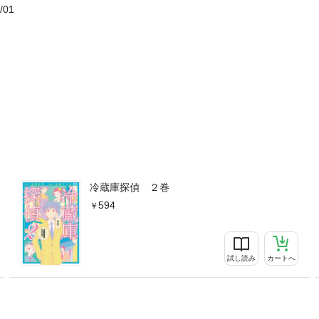
/01
冷蔵庫探偵 ２巻
594
試し読み
カートへ