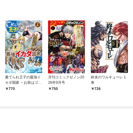
棄てられ王子の最強イ
月刊コミックゼノン20
終末のワルキューレ 1
カダ国家 ～お前はゴミ
26年9月号
巻
だと追放されたので、
770
750
726
無駄スキル【リサイク
ル】を使ってゴミ扱い
されたモノたちで海上
都市を築きます～ 1巻
【特典イラスト付き】