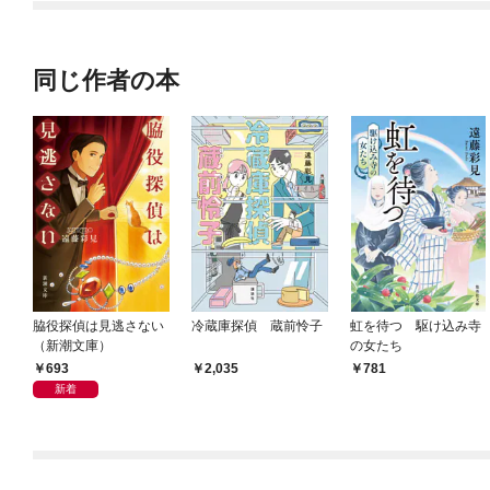
同じ作者の本
脇役探偵は見逃さない
冷蔵庫探偵 蔵前怜子
虹を待つ 駆け込み寺
（新潮文庫）
の女たち
693
2,035
781
新着