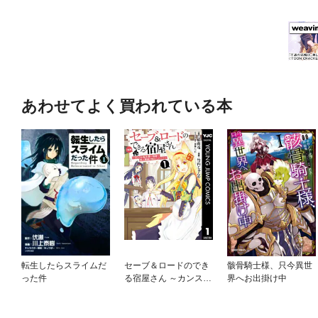
あわせてよく買われている本
転生したらスライムだ
セーブ＆ロードのでき
骸骨騎士様、只今異世
った件
る宿屋さん ～カンスト
界へお出掛け中
転生者が宿屋で新人育
成を始めたようです～