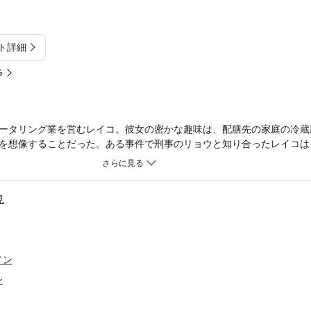
ト詳細
%
ータリング業を営むレイコ。彼女の密かな趣味は、配膳先の家庭の冷蔵
を想像することだった。ある事件で刑事のリョウと知り合ったレイコは
の解決に当たることになり－－!？ 冷蔵庫に現れる人間の「素」の部分
き出す!!
見
ノン
ン