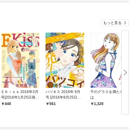
もっと見る
ＥＫｉｓｓ 2016年3月
ハツキス 2016年 9月
千のグラスを満たすに
号[2016年1月25日発
号 [2016年8月25日発
は
売]
売]
440
561
1,320