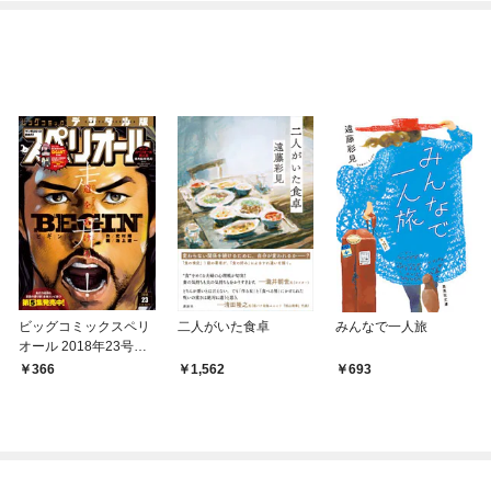
ビッグコミックスペリ
二人がいた食卓
みんなで一人旅
オール 2018年23号（2
018年11月9日発売）
366
1,562
693