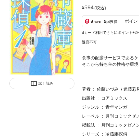
594
(税込)
ポイン
5
pt
獲得
dカード利用でさらにポイント+2
返品不可
食事の配膳サービスであるケ
そこから持ち主の性格や環境
イリング能力を生かして事件
ていない想いを冷蔵庫探偵が導
試し読み
著者
佐藤いづみ
遠藤彩
出版社
コアミックス
ジャンル
青年マンガ
レーベル
月刊コミックゼ
掲載誌
月刊コミックゼノ
シリーズ
冷蔵庫探偵