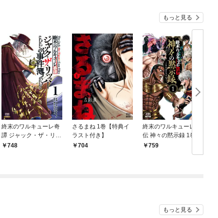
もっと見る
終末のワルキューレ奇
さるまね 1巻【特典イ
終末のワルキューレ禁
前
譚 ジャック・ザ・リッ
ラスト付き】
伝 神々の黙示録 1巻
パーの事件簿 1巻【特
【特典イラスト付き】
748
704
759
典イラスト付き】
もっと見る