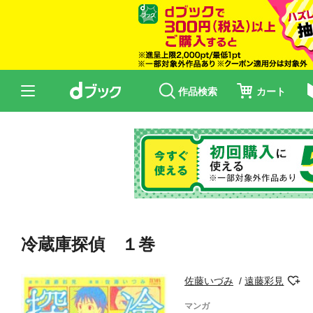
作品検索
カート
冷蔵庫探偵 １巻
佐藤いづみ
遠藤彩見
マンガ