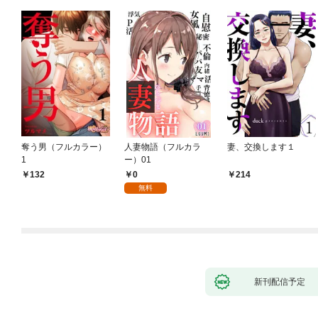
奪う男（フルカラー）
人妻物語（フルカラ
妻、交換します１
1
ー）01
0
132
214
無料
新刊配信予定