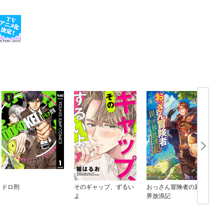
ドロ刑
そのギャップ、ずるい
おっさん冒険者の異世
よ
界放浪記