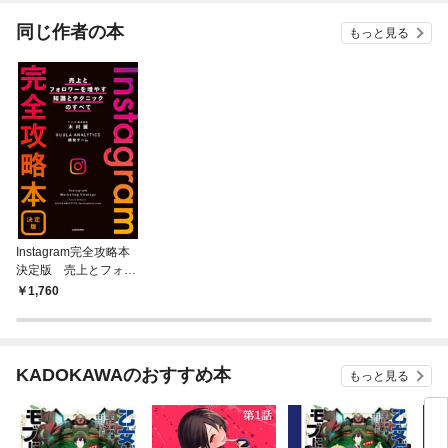
える！
同じ作者の本
もっと見る
Instagram完全攻略本
決定版 売上とフォロ
ワーを増やす知識とテ
1,760
クニックのすべて
KADOKAWAのおすすめ本
もっと見る