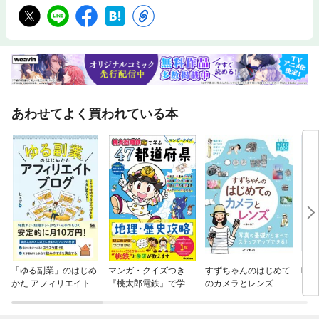
あわせてよく買われている本
「ゆる副業」のはじめ
マンガ・クイズつき
すずちゃんのはじめて
映像
かた アフィリエイトブ
『桃太郎電鉄』で学ぶ
のカメラとレンズ
ック
ログ スキマ時間で自分
47都道府県地理・歴史
の「好き」をお金に変
攻略