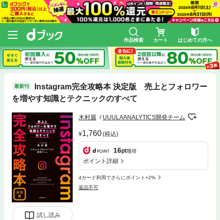
作品検索
カート
はじめての方へ
Instagram完全攻略本 決定版 売上とフォロワー
最新刊
を増やす知識とテクニックのすべて
木村麗
UUULAANALYTICS開発チーム
1,760
(税込)
16
pt
獲得
ポイント詳細
dカード利用でさらにポイント+2%
返品不可
試し読み