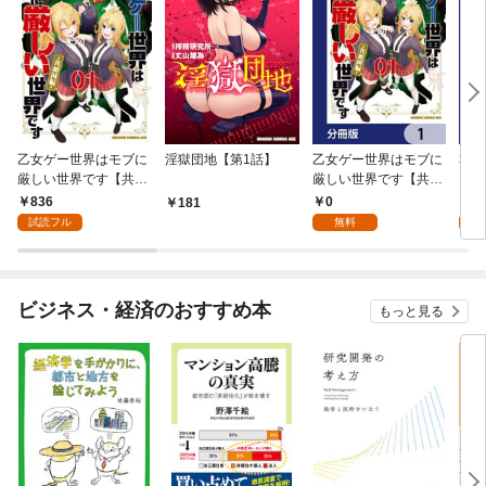
乙女ゲー世界はモブに
淫獄団地【第1話】
乙女ゲー世界はモブに
私、
厳しい世界です【共和
厳しい世界です【共和
をテ
国編】 ０１
国編】【分冊版】 1
パイ
836
0
0
181
を頑
試読フル
無料
版】
ビジネス・経済のおすすめ本
もっと見る