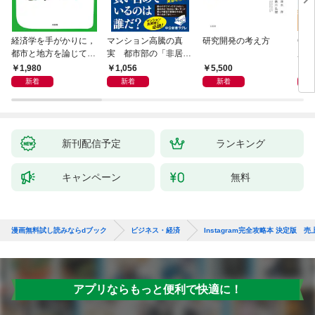
経済学を手がかりに，
マンション高騰の真
研究開発の考え方
Cla
都市と地方を論じてみ
実 都市部の「非居住
用術
よう
化」が街を壊す
爆速
1,980
1,056
5,500
2,
新着
新着
新着
新刊配信予定
ランキング
キャンペーン
無料
漫画無料試し読みならdブック
ビジネス・経済
Instagram完全攻略本 決定
アプリならもっと便利で快適に！