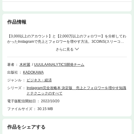
作品情報
【3,000以上のアカウント】と【2,000万以上のフォロワー】を分析してわ
かったInstagramで売上とフォロワーを増やす方法。3COINS(スリーコイ
ンズ)、BEAMS(ビームス)、atmos(アトモス)、WEGO(ウィゴー)、LOWRY
S FARM(ローリーズファーム)、GLOBAL WORK(グローバルワーク)、mys
tic(ミスティック)......など影の仕掛人の最新ノウハウを全公開！ー－－－－
－－－－－－－－－－－－－－－－－－－－センス、時間、予算がなくて
著者
木村麗
UUULAANALYTICS開発チーム
も大丈夫！×映える写真だけ×運用テクニックだけこの本を読めば、だれで
出版社
KADOKAWA
も「Instagramの仕組み」が理解でき、「時短で」高品質なコンテンツが
作れるようになります。～目次～【基本】●アルゴリズムの理解がInstagra
ジャンル
ビジネス・経済
m成功の最短ルート●Instagramを成功させる７つの心得 ほか【アカウン
シリーズ
Instagram完全攻略本 決定版 売上とフォロワーを増やす知識
ト】●プロフィールはあなたのことを簡潔に伝える場所●アカウントの世界
とテクニックのすべて
観を作る●世界観の作り方 NG例とGOOD例 ほか【写真】●スマホ撮り
の基本は「垂直水平!!」●加工とは「誇張」ではなく「リアルの再現」 ほ
電子版配信開始日
2022/10/20
か【動画】●１動画で数千フォロワー獲得も夢じゃない●日常のできごとを
ファイルサイズ
30.15 MB
切り取る ほか【発信】●フォロワーが減らないストーリーズとは？●ネタ
切れ対策法 ほか【分析】●「バズる投稿」はこうやって生まれる●投稿デ
ータ一覧シートを作る ほか
作品をシェアする