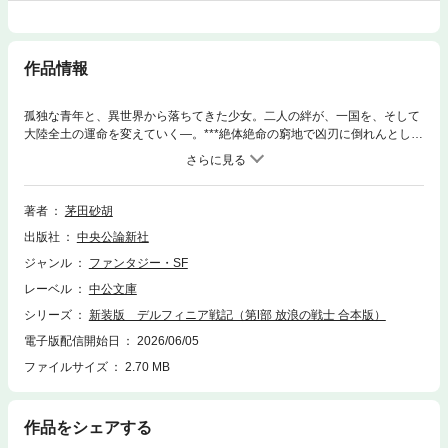
作品情報
孤独な青年と、異世界から落ちてきた少女。二人の絆が、一国を、そして
大陸全土の運命を変えていく―。***絶体絶命の窮地で凶刃に倒れんとして
いた男を救ったのは、体格に似合わぬ大剣を鮮やかにあやつる子どもだっ
た。やがて「獅子王」と呼ばれる漂泊の戦士と、「姫将軍」と呼ばれるこ
ととなる少女。二人の孤独な戦士が出会い、デルフィニア王国の伝説が始
まる……！唯一無二の魅力的なキャラクターと壮大なストーリーで、世代
著者
茅田砂胡
を超え愛読されるファンタジーが新たな装いで登場！装画・岩本ゼロゴ※
出版社
中央公論新社
第Ⅰ部 放浪の戦士１～４合本版
ジャンル
ファンタジー・SF
レーベル
中公文庫
シリーズ
新装版 デルフィニア戦記（第Ⅰ部 放浪の戦士 合本版）
電子版配信開始日
2026/06/05
ファイルサイズ
2.70 MB
作品をシェアする