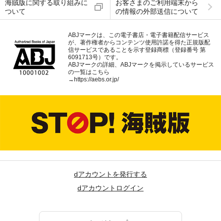
海賊版に関する取り組みに
お客さまのご利用端末から
ついて
の情報の外部送信について
ABJマークは、この電子書店・電子書籍配信サービス
が、著作権者からコンテンツ使用許諾を得た正規版配
信サービスであることを示す登録商標（登録番号 第
6091713号）です。
ABJマークの詳細、ABJマークを掲示しているサービス
の一覧はこちら
→
https://aebs.or.jp/
dアカウントを発行する
dアカウントログイン