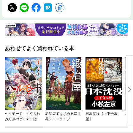
あわせてよく買われている本
ヘルモード ～やり込
鍛冶屋ではじめる異世
日本沈没【上下合本
私、
み好きのゲーマーは廃
界スローライフ
版】
いま
設定の異世界で無双す
痴姦
る～