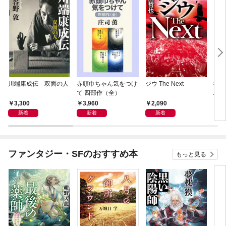
川端康成伝 双面の人
赤頭巾ちゃん気をつけ
ジウ The Next
極東
て 四部作（全）
島占
3,300
3,960
2,090
1,
新着
新着
新着
ファンタジー・SFのおすすめ本
もっと見る