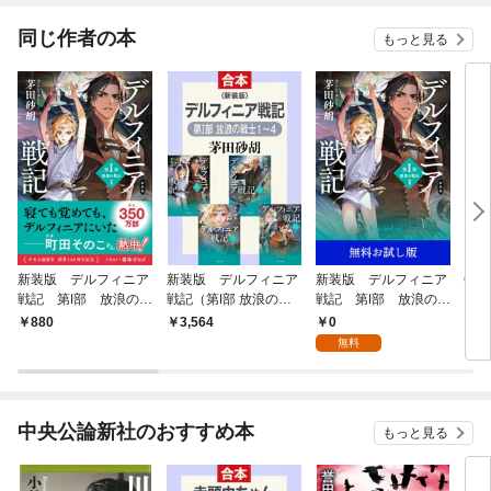
同じ作者の本
もっと見る
新装版 デルフィニア
新装版 デルフィニア
新装版 デルフィニア
C★N
戦記 第Ⅰ部 放浪の戦
戦記（第Ⅰ部 放浪の戦
戦記 第Ⅰ部 放浪の戦
とが
士１
士 合本版）
士１ 【無料お試し
版 
0
880
3,564
1
版】
無料
中央公論新社のおすすめ本
もっと見る