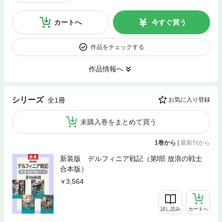
カートへ
今すぐ買う
作品をチェックする
作品情報へ
シリーズ
全1冊
お気に入り登録
未購入巻をまとめて買う
1巻から
|
最新刊から
新装版 デルフィニア戦記（第Ⅰ部 放浪の戦士
合本版）
3,564
試し読み
カートへ