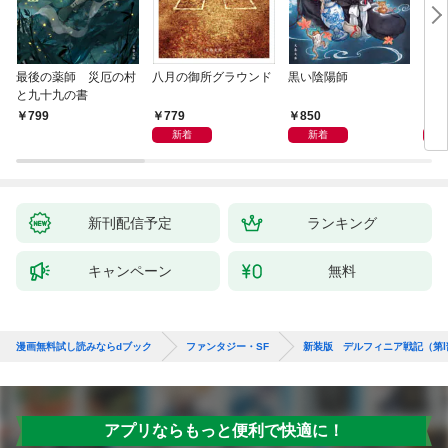
最後の薬師 災厄の村
八月の御所グラウンド
黒い陰陽師
レム
と九十九の書
779
850
4,
799
新着
新着
新刊配信予定
ランキング
キャンペーン
無料
漫画無料試し読みならdブック
ファンタジー・SF
新装版 デルフィニア戦記（第Ⅰ
アプリならもっと便利で快適に！