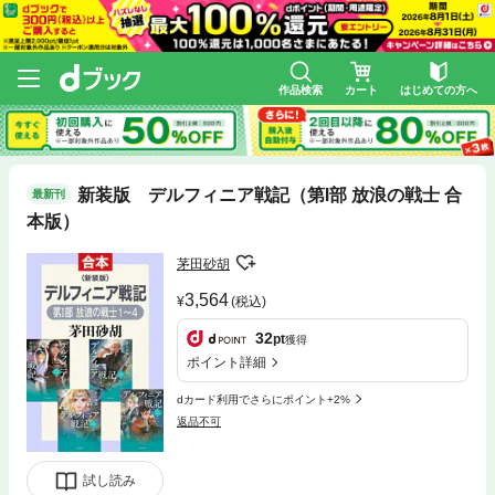
作品検索
カート
はじめての方へ
新装版 デルフィニア戦記（第Ⅰ部 放浪の戦士 合
最新刊
本版）
茅田砂胡
3,564
(税込)
32
pt
獲得
ポイント詳細
dカード利用でさらにポイント+2%
返品不可
試し読み