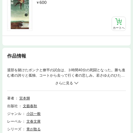
600
カートへ
作品情報
退部を賭けたポンクと燎平の試合は、３時間40分の死闘となった。勝ち進
む者の誇りと孤独、コートから去って行く者の悲しみ。若さゆえのひたむ
きで無謀な賭けに運命を翻弄されながらも、自らの道を懸命に切り開いて
いこうとする男女たち。「青春」という一度だけの時間の崇高さと残酷さ
を描き切った永遠の名作。
著者
宮本輝
出版社
文藝春秋
ジャンル
小説一般
レーベル
文春文庫
シリーズ
青が散る