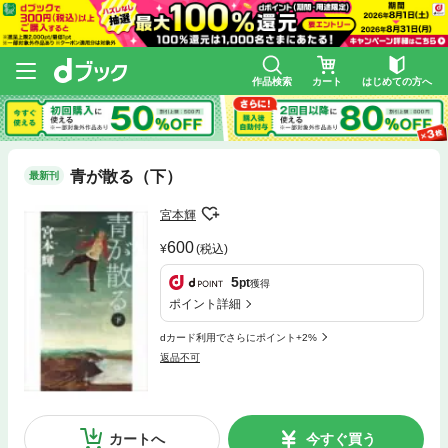
作品検索
カート
はじめての方へ
青が散る（下）
最新刊
宮本輝
600
(税込)
5
pt
獲得
ポイント詳細
dカード利用でさらにポイント+2%
返品不可
カートへ
今すぐ買う