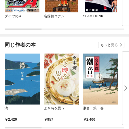
ダイヤのＡ
名探偵コナン
SLAM DUNK
ＧＩ
ＩＮ
同じ作者の本
もっと見る
湾
よき時を思う
潮音 第一巻
人生
2,420
957
2,400
5