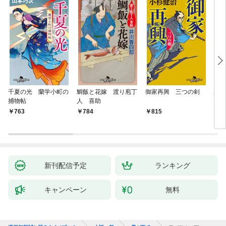
千夏の光 蘭学小町の
鯛飯と花嫁 渡り庖丁
御家再興 三つの剣
蟲祓
捕物帖
人 喜助
763
784
815
7
新刊配信予定
ランキング
キャンペーン
無料