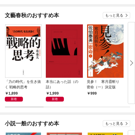
文藝春秋のおすすめ本
もっと見る
「力の時代」を生き抜
本当にあった話（の
見参！ 寒月霞斬り
おで
く 戦略的思考
話）
密命（一）決定版
とお
1,899
1,999
999
7
新着
新着
小説一般のおすすめ本
もっと見る