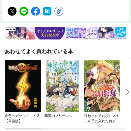
あわせてよく買われている本
金色のガッシュ！！ 2
葬送のフリーレン
追放されるたびにスキ
異世
【単話版】
ルを手に入れた俺が、
たけ
100の異世界で2周目
巣立