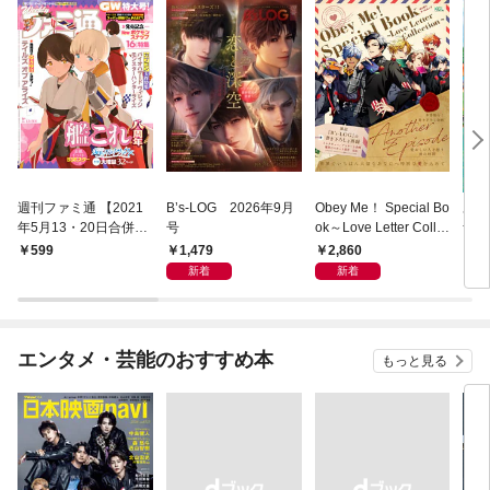
週刊ファミ通 【2021
B’s-LOG 2026年9月
Obey Me！ Special Bo
あつ
年5月13・20日合併
号
ok～Love Letter Colle
ザ・
号】
ction～
ド 
1,479
2,860
599
1,
ダイ
新着
新着
デー
エンタメ・芸能のおすすめ本
もっと見る