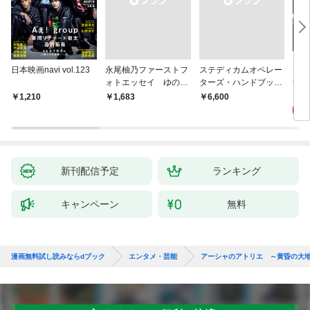
日本映画navi vol.123
永尾柚乃ファーストフ
ステディカムオペレー
テレ
ォトエッセイ ゆのも
ターズ・ハンドブック
集 
のがたり
日本語版 電子版 第２
ーズ
1
1,210
￥1,683
￥6,600
版
ウル
【電
新刊配信予定
ランキング
キャンペーン
無料
漫画無料試し読みならdブック
エンタメ・芸能
アーシャのアトリエ ～黄昏の大