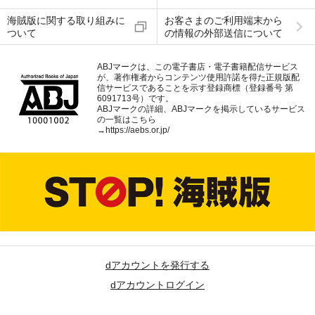
海賊版に関する取り組みに
お客さまのご利用端末から
ついて
の情報の外部送信について
ABJマークは、この電子書店・電子書籍配信サービス
が、著作権者からコンテンツ使用許諾を得た正規版配
信サービスであることを示す登録商標（登録番号 第
6091713号）です。
ABJマークの詳細、ABJマークを掲示しているサービス
の一覧はこちら
→
https://aebs.or.jp/
dアカウントを発行する
dアカウントログイン