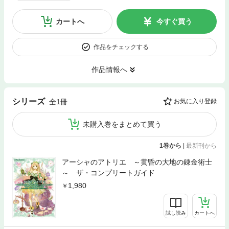
カートへ
今すぐ買う
作品をチェックする
作品情報へ
シリーズ
全1冊
お気に入り登録
未購入巻をまとめて買う
1巻から
|
最新刊から
アーシャのアトリエ ～黄昏の大地の錬金術士
～ ザ・コンプリートガイド
1,980
試し読み
カートへ