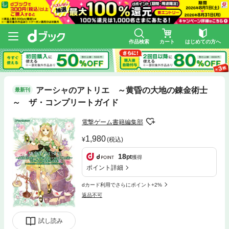
作品検索
カート
はじめての方へ
アーシャのアトリエ ～黄昏の大地の錬金術士
最新刊
～ ザ・コンプリートガイド
電撃ゲーム書籍編集部
1,980
(税込)
18
pt
獲得
ポイント詳細
dカード利用でさらにポイント+2%
返品不可
試し読み