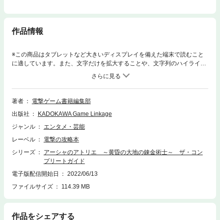
作品情報
※この商品はタブレットなど大きいディスプレイを備えた端末で読むこと
に適しています。また、文字だけを拡大することや、文字列のハイライ
ト、検索、辞書の参照、引用などの機能が使用できません。妹を捜し求め
る3年間の旅路をサポートする新生『アトリエ』シリーズの錬金術士、必
携の一冊。調合の基礎知識はもちろん、効果や潜在能力発現の仕組みもわ
かりやすく解説。オススメの調合例も紹介。効率よくダメージを与える方
著者
電撃ゲーム書籍編集部
法や状態異常対策など、勝利の秘訣が満載。キャラクターの特徴やスキル
出版社
KADOKAWA Game Linkage
も解説。全11種類のエンディングをフローチャート形式でナビゲート。キ
ャラクターイベントや、強敵攻略もバッチリ。ワールド、街、採取地のマ
ジャンル
エンタメ・芸能
ップを公開。採取できるアイテム、出現する敵などの関連データも充実。
レーベル
電撃の攻略本
460種類以上もあるアイテムの詳細データを収録。敵やトロフィーのデー
タ、検索に便利なインデックスも完備。
シリーズ
アーシャのアトリエ ～黄昏の大地の錬金術士～ ザ・コン
プリートガイド
電子版配信開始日
2022/06/13
ファイルサイズ
114.39 MB
作品をシェアする