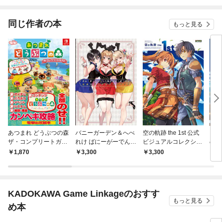
無双【電子単行本】
同じ作者の本
もっと見る
あつまれ どうぶつの森
バニーガーデン＆へべ
空の軌跡 the 1st 公式
日本
ザ・コンプリートガイ
れけ ばにーがーでん
ビジュアルコレクショ
の軌跡
ド ハッピーホームパラ
公式ビジュアルファン
ン
ンプ
1,870
3,300
3,300
2,
ダイス＆全無料アップ
ブック
デート カンペキ攻略版
KADOKAWA Game Linkageのおすす
もっと見る
め本