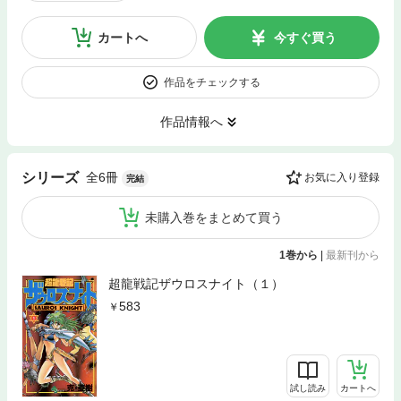
カートへ
今すぐ買う
作品をチェックする
作品情報へ
全6冊
シリーズ
お気に入り登録
完結
未購入巻をまとめて買う
1巻から
|
最新刊から
超龍戦記ザウロスナイト（１）
583
試し読み
カートへ