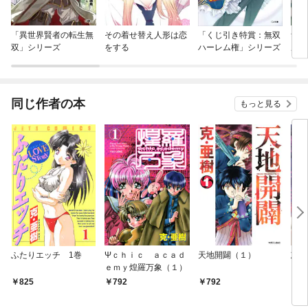
「異世界賢者の転生無
その着せ替え人形は恋
「くじ引き特賞：無双
無職
双」シリーズ
をする
ハーレム権」シリーズ
ルな
んだ
り上
同じ作者の本
もっと見る
ふたりエッチ 1巻
Ψｃｈｉｃ ａｃａｄ
天地開闢（１）
忘れ
ｅｍｙ煌羅万象（１）
（１
825
792
792
7