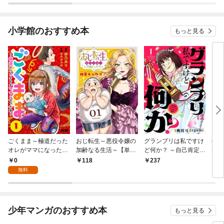
小学館のおすすめ本
もっと見る
ごくまま～極道だった
おじ転生～悪役令嬢の
グランプリは私ですけ
後宮
オレがママになった話
加齢なる生活～【単
ど何か？ ～自己肯定モ
は謎
～【単話】（１）
話】（１）
ンスターのミスコン無
（１
0
118
237
2
双～【単話】（１）
無料
少年マンガのおすすめ本
もっと見る