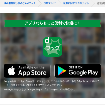
漫画無料試し読みならdブック
少年マンガ
超龍戦記ザウロスナイト
超龍戦
アプリならもっと便利で快適に！
Appleのロゴ、App Storeは、米国もしくはその他の国や地域におけるApple Inc.の商標で
す。App Storeは、Apple Inc.のサービスマークです。
Google Play および Google Play ロゴは Google LLC の商標です。