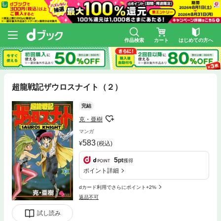
作品検索
カート
はじめての方へ
超龍戦記ザウロスナイト（２）
完結
克・亜樹
マンガ
583
(税込)
5
pt
獲得
ポイント詳細
dカード利用でさらにポイント+2%
返品不可
試し読み