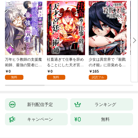
万年ヒラ教師の支援魔
社畜過ぎて仕事を辞め
少女は異世界で『殺戮
魔王
術師、最強の賢者にな
ることにした天才宮廷
の才能』に目覚める
者パ
る～不人気の支援魔術
魔術師～辺境の地でス
(話売り) #1
やっ
0
0
165
2
師は給料泥棒だと魔術
ローライフを夢見る
無料
無料
試読フル
大学をクビになった
が、不届き者を倒して
が、出世した元教え子
いたら『最果ての魔
たちのおかげで何も困
女』と呼ばれるように
らない件～ 第1話
なる～ 第1話
新刊配信予定
ランキング
キャンペーン
無料