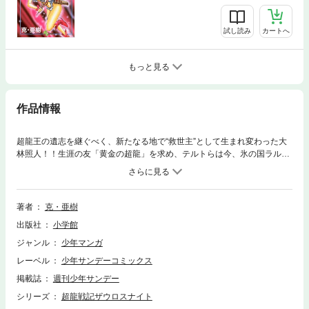
試し読み
カートへ
もっと見る
作品情報
超龍王の遺志を継ぐべく、新たなる地で“救世主”として生まれ変わった大
林照人！！生涯の友「黄金の超龍」を求め、テルトらは今、氷の国ラルド
を経て、敵本拠地へ！！がんばれテルト！！「黄金の超龍」は、すぐそこ
だ！！
著者
克・亜樹
出版社
小学館
ジャンル
少年マンガ
レーベル
少年サンデーコミックス
掲載誌
週刊少年サンデー
シリーズ
超龍戦記ザウロスナイト