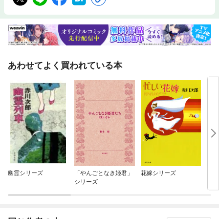
あわせてよく買われている本
幽霊シリーズ
「やんごとなき姫君」
花嫁シリーズ
「三
シリーズ
リー