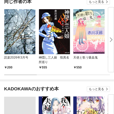
同じ作者の本
もっと見る
読楽2026年3月号
神隠し三人娘 怪異名
天使と歌う吸血鬼
観覧
所巡り
ート
200
555
550
8
KADOKAWAのおすすめ本
もっと見る