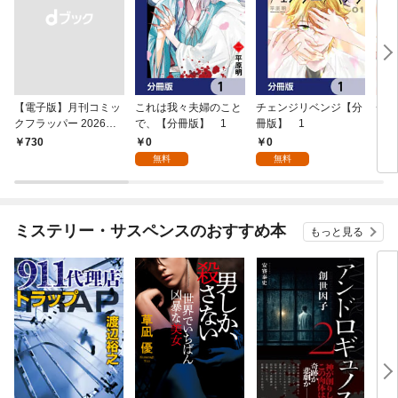
【電子版】月刊コミッ
これは我々夫婦のこと
チェンジリベンジ【分
チェ
クフラッパー 2026年9
で、【分冊版】 1
冊版】 1
月号
0
0
￥730
7
無料
無料
ミステリー・サスペンスのおすすめ本
もっと見る