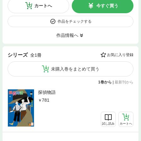
カートへ
今すぐ買う
作品をチェックする
作品情報へ
シリーズ
全1冊
お気に入り登録
未購入巻をまとめて買う
1巻から
|
最新刊から
探偵物語
781
試し読み
カートへ