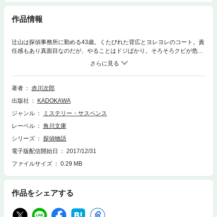
作品情報
辻山は探偵事務所に勤める43歳。くたびれた背広とヨレヨレのコート。責
任感もあり真面目なのだが、やることはドジばかり。そろそろクビが危く
なってきた。そんな彼に仕事の依頼がきた。あと５日で両親のいるアメリ
カに出発する、やんちゃで古風な女子大生直美の監視兼ボディガードとお
もりだ。物語はたった５日の間――。ギャングの大ボスと元愛人、辻山の
元妻、刑事達が入り乱れて……。中年探偵とフレッシュな女子大生のコン
著者
赤川次郎
ビで贈る、書下しユーモア・ミステリー。
出版社
KADOKAWA
ジャンル
ミステリー・サスペンス
レーベル
角川文庫
シリーズ
探偵物語
電子版配信開始日
2017/12/31
ファイルサイズ
0.29 MB
作品をシェアする