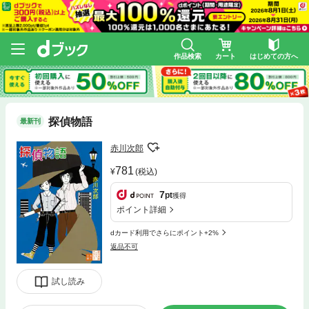
作品検索
カート
はじめての方へ
探偵物語
最新刊
赤川次郎
781
(税込)
7
pt
獲得
ポイント詳細
dカード利用でさらにポイント+2%
返品不可
試し読み