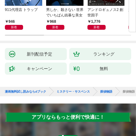
911代理店 トラップ
男しか、殺さない 世界
アンドロギュノス2 創
姐御
でいちばん凶暴な美女
世因子
946
968
1,776
1,
新着
新着
新着
新刊配信予定
ランキング
キャンペーン
無料
漫画無料試し読みならdブック
ミステリー・サスペンス
探偵物語
探偵物語
アプリならもっと便利で快適に！