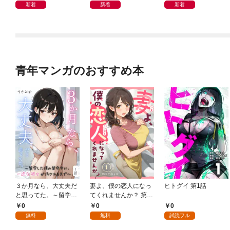
新着
新着
新着
青年マンガのおすすめ本
３か月なら、大丈夫だ
妻よ、僕の恋人になっ
ヒトグイ 第1話
と思ってた。～留学し
てくれませんか？ 第1
た僕の留守中に、一途
話
0
0
0
な彼女が汚されるまで
無料
無料
試読フル
～ 1話