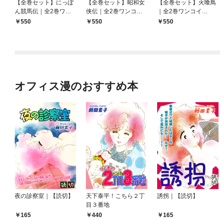
【全巻セット】にっぽ
【全巻セット】昭和女
【全巻セット】火喰鳥
ん競馬伝｜全2巻ワン
侠伝｜全2巻ワンコイ
｜全2巻ワンコイ
コイン！！
ン！！
ン！！
550
550
550
オフィス漫のおすすめ本
夜の診察室｜【読切】
天下泰平！こちら２丁
誘拐｜【読切】
目３番地
165
440
165