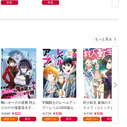
新着
新着
もっと見る
醜いオークの逆襲 同人
学園騎士のレベルアッ
村人転生 最強のスロー
エロゲの鬼畜皇太子に
プ！レベル1000超えの
ライフ（コミック） 1
転生した喪男の受難
転生者、落ちこぼれク
605
423
770
539
770
539
（コミック） 1
ラスに入学。そして、
試読フル
割引
試読フル
割引
試読フル
割引
（コミック） 1