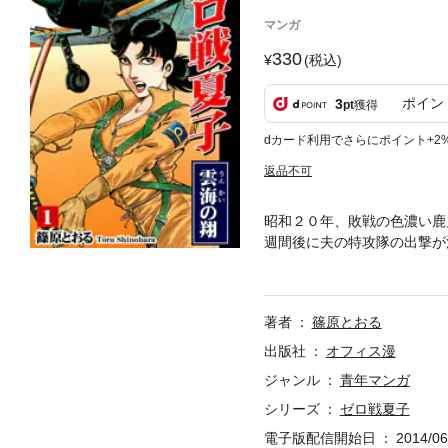
マンガ
330
(税込)
ポイン
3
pt
獲得
dカード利用でさらにポイント+2
返品不可
昭和２０年、敗戦の色濃い鹿
週間後に夫の特攻隊の出撃が
まれ犯されてしまう。夫が特
するが死にきれず、倒れてい
ことになった夏子は、夫の最
著者
篠原とおる
いく決意をする。戦中と戦後
出版社
オフィス漫
ジャンル
青年マンガ
シリーズ
ゼロ戦夏子
電子版配信開始日
2014/06