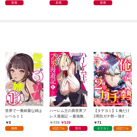
新着
新着
新着
世界で一番綺麗な姉は
ハーレム王の異世界プ
【タテヨミ】1.俺だけ
レベル１ 1
レス漫遊記 ～最強無双
2周目ガチ勢～強すぎ
のおじさんはあらゆる
てゲームバランスを破
0
770
539
71
種族を嫁にする～（コ
壊した～
無料
試読フル
割引
タテヨミ
試読フル
ミック） 1