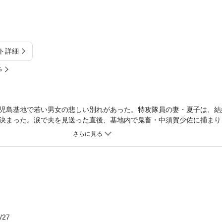
ト詳細
%
児島基地で若い男女の悲しい別れがあった。特攻隊員の妻・夏子は、結
決まった。涙で夫を見送った直後、基地内で鬼畜・中須賀少佐に捕まり
攻で散ったまさにその時に、こんな辱めを受けるなんて…！！ 夏子は
たところを老百姓の長谷に発見され、助けられた。長谷家で老人とその
後の言葉「執拗に生きろ！」を思い出し、深い悲しみと憎しみを背負い
の混乱期を生き抜いたひとりの女の復讐と義侠心の壮絶な物語、第１巻
/27