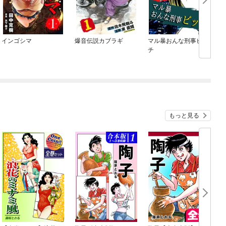
インゴシマ
爆音伝説カブラギ
マル暴おんな刑事ビッ
チ
もっと見る