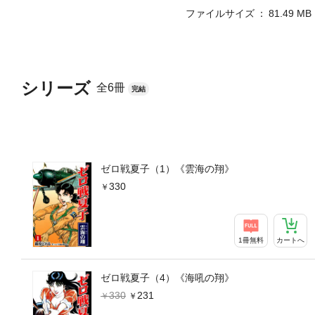
ファイルサイズ
81.49 MB
シリーズ
全6冊
完結
ゼロ戦夏子（1）《雲海の翔》
330
1冊無料
カートへ
ゼロ戦夏子（4）《海吼の翔》
330
231