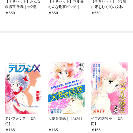
【全巻セット】おんな
【全巻セット】マル暴
【全巻セット】《復讐
鑑識官 千鳥｜全2巻ワ
おんな刑事ビッチ｜全
に牙をむく闇の女私立
ンコイン！！
2巻ワンコイン！！
探偵》 あした狼に｜全
550
550
550
2巻ワンコイン！！
テレフォンX｜【読
天使を誘惑｜【読切】
イブの診察室｜【読
切】
切】
165
165
165