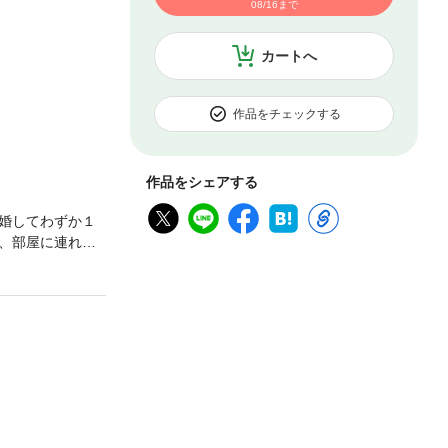
08/16まで
カートへ
作品をチェックする
作品をシェアする
婚してわずか１
、部屋に連れ込
自殺を謀ろうと
娘に世話になる
ながら、生きて
（全６巻）！