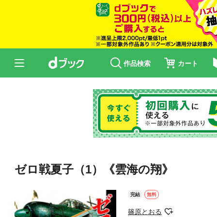
作品検索
カート
ゼロ戦夏子（1）《雲海の翔》
完結
無料
篠原とおる