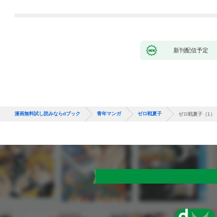
新刊配信予定
漫画無料試し読みならdブック
青年マンガ
ゼロ戦夏子
ゼロ戦夏子（1）