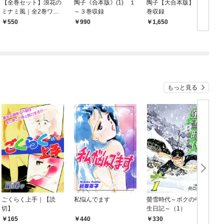
【全巻セット】浪花の
陶子《合本版》(1) １
陶子【大合本版】 全
ミナミ風｜全2巻ワン
～３巻収録
巻収録
(
コイン！！
550
990
1,650
もっと見る
ごくらく上手｜【読
私悩んでます
螢雪時代～ボクの中学
切】
生日記～（1）
165
440
330