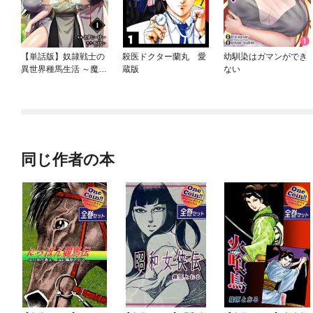
【単話版】奴隷戦士の
殺医ドクター蘭丸 愛
幼馴染はガマンができ
異世界種馬生活 ～魔法
蔵版
ない
も武術も最強だしハー
レムまで！？～（フル
カラー）
同じ作者の本