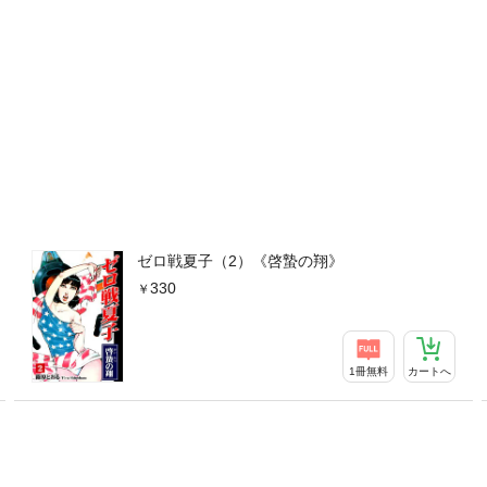
ゼロ戦夏子（2）《啓蟄の翔》
330
1冊無料
カートへ