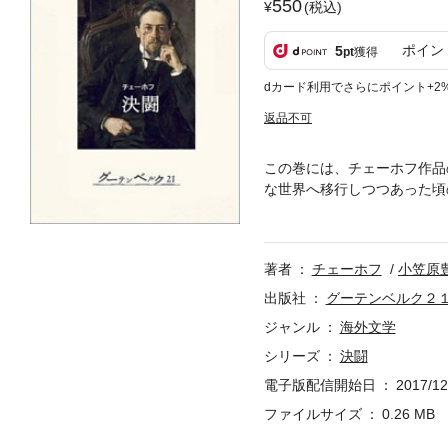
550
(税込)
ポイン
5
pt
獲得
dカード利用でさらにポイント+2
返品不可
この巻には、チェーホフ作品
な世界へ移行しつつあった頃
葛藤を、ぎりぎりまで追いか
著者
チェーホフ
小笠原
出版社
グーテンベルク２
ジャンル
海外文学
シリーズ
決闘
電子版配信開始日
2017/12
ファイルサイズ
0.26 MB