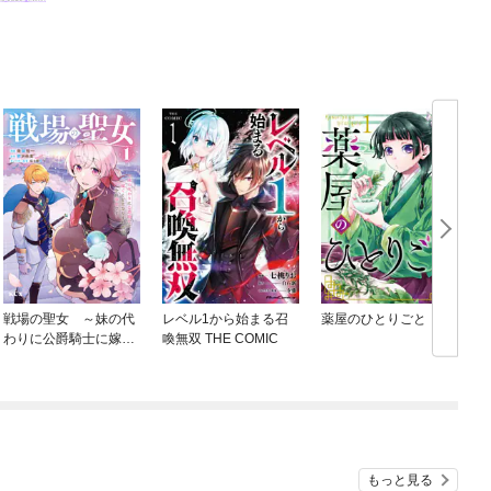
戦場の聖女 ～妹の代
レベル1から始まる召
薬屋のひとりごと
わりに公爵騎士に嫁ぐ
喚無双 THE COMIC
ことになりましたが、
今は幸せです～
もっと見る