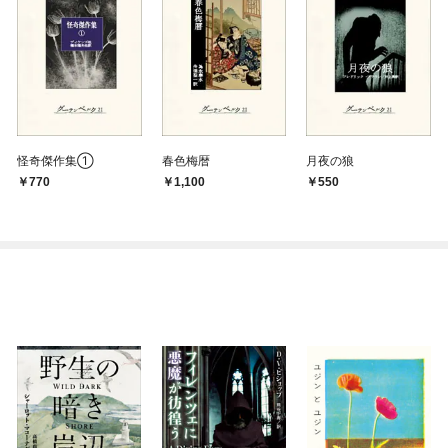
怪奇傑作集①
春色梅暦
月夜の狼
770
1,100
550