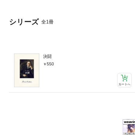
シリーズ
全1冊
決闘
550
カートへ