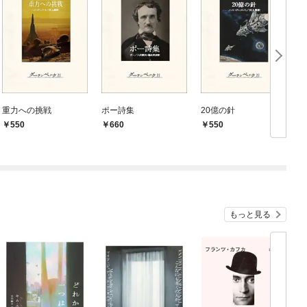
重力への挑戦
ポー詩集
20億の針
550
660
550
もっと見る