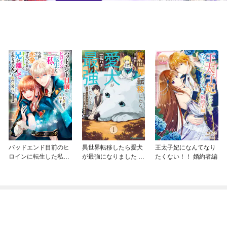
バッドエンド目前のヒ
異世界転移したら愛犬
王太子妃になんてなり
ロインに転生した私、
が最強になりました ～
たくない！！ 婚約者編
今世では恋愛するつも
シルバーフェンリルと
りがチートな兄が離し
俺が異世界暮らしを始
てくれません！？@C
めたら～ THE COMIC
OMIC