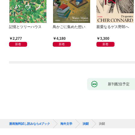
記憶とツリーハウス
鳥かごに集めた想い
親愛なるゲス野郎へ
2,277
4,180
3,300
新着
新着
新着
新刊配信予定
漫画無料試し読みならdブック
海外文学
決闘
決闘