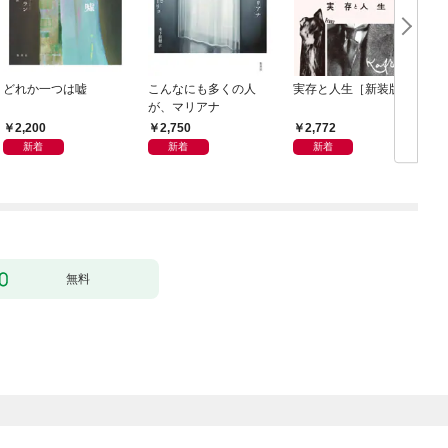
どれか一つは嘘
こんなにも多くの人
実存と人生［新装版］
が、マリアナ
2,200
2,750
2,772
新着
新着
新着
無料