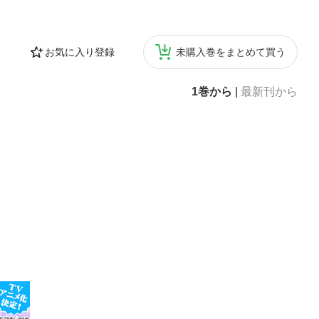
お気に入り登録
未購入巻をまとめて買う
1巻から
|
最新刊から