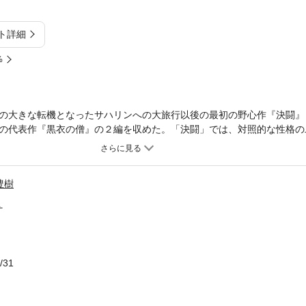
ト詳細
%
の大きな転機となったサハリンへの大旅行以後の最初の野心作『決闘』
の代表作『黒衣の僧』の２編を収めた。「決闘」では、対照的な性格の
けている。
豊樹
１
/31