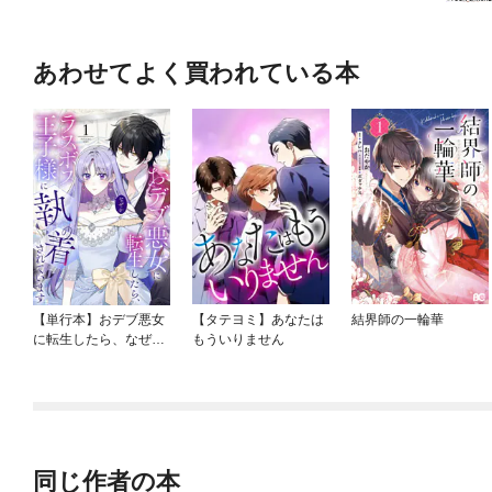
あわせてよく買われている本
【単行本】おデブ悪女
【タテヨミ】あなたは
結界師の一輪華
に転生したら、なぜか
もういりません
ラスボス王子様に執着
されています
同じ作者の本