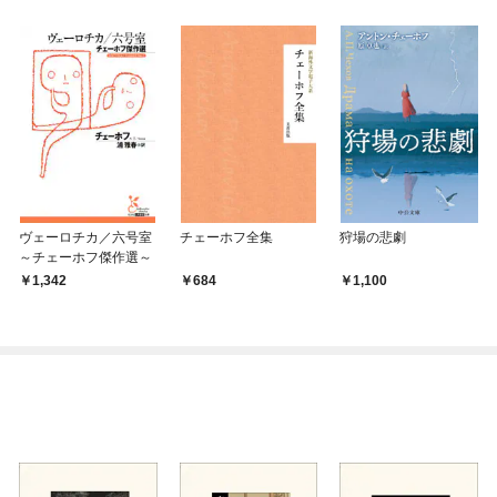
ヴェーロチカ／六号室
チェーホフ全集
狩場の悲劇
～チェーホフ傑作選～
1,342
684
1,100