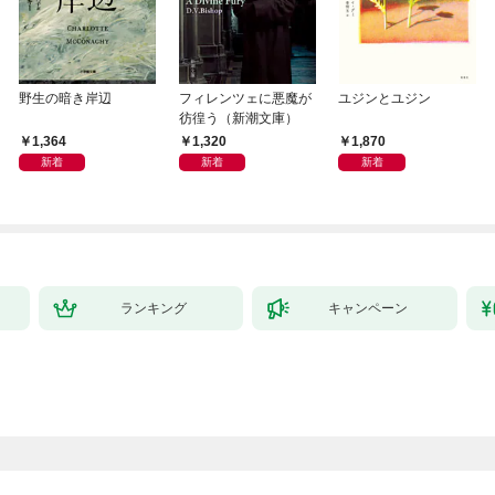
野生の暗き岸辺
フィレンツェに悪魔が
ユジンとユジン
彷徨う（新潮文庫）
1,364
1,320
1,870
新着
新着
新着
ランキング
キャンペーン