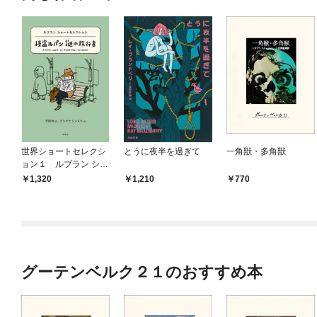
世界ショートセレクシ
とうに夜半を過ぎて
一角獣・多角獣
ョン１ ルブラン ショ
ートセレクション 怪
1,320
1,210
770
盗ルパン 謎の旅行者
グーテンベルク２１のおすすめ本