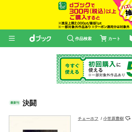
作品検索
カート
決闘
最新刊
チェーホフ
小笠原豊樹